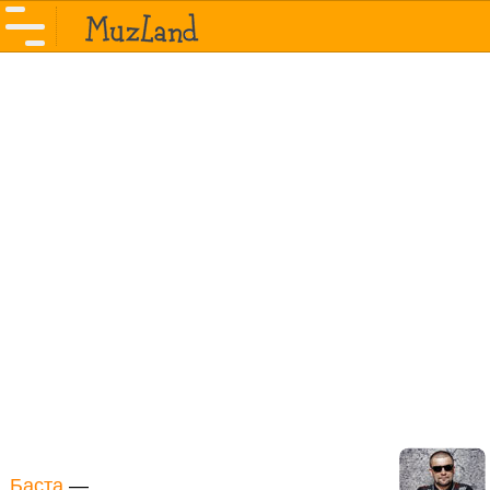
Баста
—