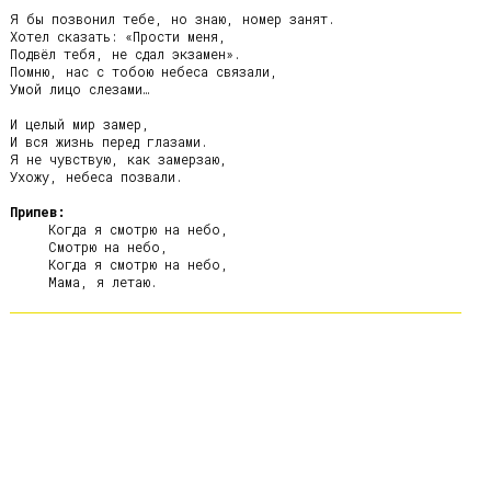
Я бы позвонил тебе, но знаю, номер занят.

Хотел сказать: «Прости меня,

Подвёл тебя, не сдал экзамен».

Помню, нас с тобою небеса связали,

Умой лицо слезами…

И целый мир замер,

И вся жизнь перед глазами.

Я не чувствую, как замерзаю,

Ухожу, небеса позвали.

Припев:
     Когда я смотрю на небо,

     Смотрю на небо,

     Когда я смотрю на небо,
