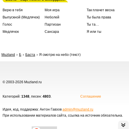
Верю в тебя
Моя игра
Так плачет весна
Выпускной (Медлячок)
Неболей
Ты была права
Голос
Партизан
Ты та…
Медлячок
Сансара
Я или ты
Muzland
Б
Баста
Я смотрю на небо (текст)
© 2003-2026 Muzland.ru
Категорий:
1348
, песен:
4803
.
Соглашение
Идея, код, поддержка: Антон Гавзов
admin@muzland.ru
При использовании материалов сайта, ссылка на источник обязательна.