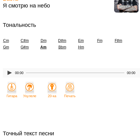
Я смотрю на небо
Тональность
Cm
C#m
Dm
D#m
Em
Fm
F#m
Gm
G#m
Am
Bbm
Hm
00:00
00:00
Гитара
Укулеле
20-ка
Печать
Точный текст песни