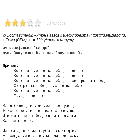
38 голосов
© Cоставитель:
Антон Гавзов // шеф проекта
(https://ru.muzland.ru)
± Темп (BPM): ♩ = 139 ударов в минуту
из кинофильма "Ке-ды"
муз. Вакуленко В. / сл. Вакуленко В.
Припев:
     Когда я смотрю на небо, я летаю.

     Когда я смотрю на небо, я летаю.

     Когда я смотрю на небо, я смотрю на небо,

     Смотрю на небо, смотрю на небо.

     Когда я смотрю на небо,

     Мама, я летаю.

Взял билет, и мой мозг тронулся;

Я хотел сойти, но поздно опомнился.

И меня несёт к бездонной пропасти,

За всё прости…

Из окна, как из трубы, валит дым.

Навсегда меня запомни, ма, молодым.
