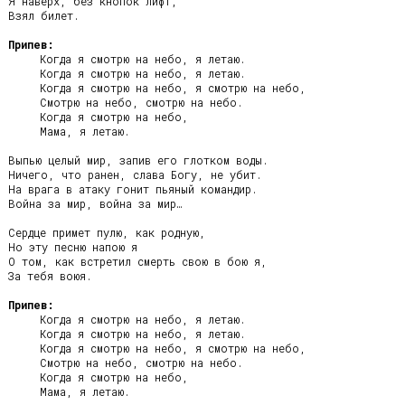
Я наверх, без кнопок лифт,

Взял билет.

Припев:
     Когда я смотрю на небо, я летаю.

     Когда я смотрю на небо, я летаю.

     Когда я смотрю на небо, я смотрю на небо,

     Смотрю на небо, смотрю на небо.

     Когда я смотрю на небо,

     Мама, я летаю.

Выпью целый мир, запив его глотком воды.

Ничего, что ранен, слава Богу, не убит.

На врага в атаку гонит пьяный командир.

Война за мир, война за мир…

Сердце примет пулю, как родную,

Но эту песню напою я

О том, как встретил смерть свою в бою я,

За тебя воюя.

Припев:
     Когда я смотрю на небо, я летаю.

     Когда я смотрю на небо, я летаю.

     Когда я смотрю на небо, я смотрю на небо,

     Смотрю на небо, смотрю на небо.

     Когда я смотрю на небо,

     Мама, я летаю.
