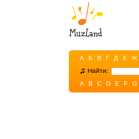
А
Б
В
Г
Д
Е
Ж
Найти:
A
B
C
D
E
F
G