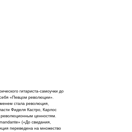
рического гитариста-самоучки до
 себя «Певцом революции».
именем стала революция,
ласти Фиделя Кастро, Карлос
к революционным ценностям.
mandante» («До свидания,
зиция переведена на множество