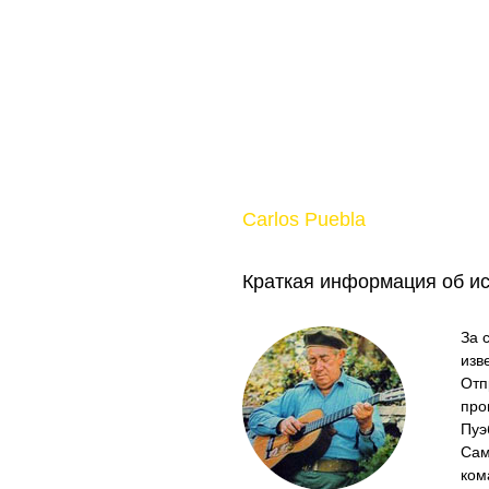
Carlos Puebla
Краткая информация об и
За 
изв
Отп
про
Пуэ
Сам
ком