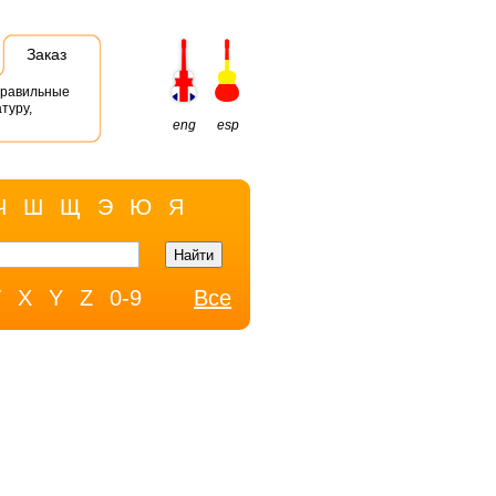
Заказ
правильные
туру,
eng
esp
Ч
Ш
Щ
Э
Ю
Я
W
X
Y
Z
0-9
Все