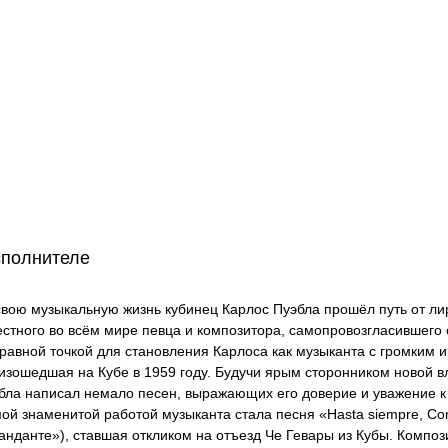
сполнителе
свою музыкальную жизнь кубинец Карлос Пуэбла прошёл путь от ли
естного во всём мире певца и композитора, самопровозгласившего
равной точкой для становления Карлоса как музыканта с громким 
изошедшая на Кубе в 1959 году. Будучи ярым сторонником новой в
бла написал немало песен, выражающих его доверие и уважение 
ой знаменитой работой музыканта стала песня «Hasta siempre, Co
анданте»), ставшая откликом на отъезд Че Гевары из Кубы. Компо