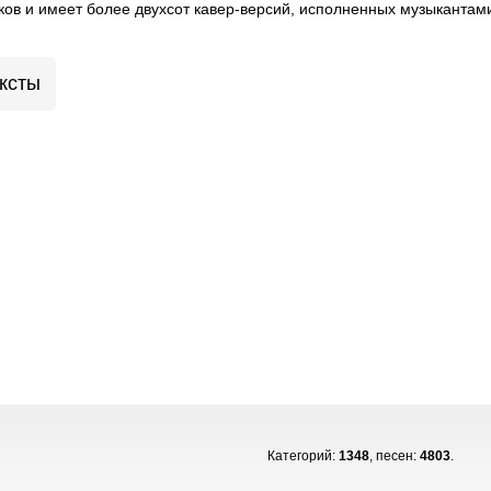
ков и имеет более двухсот кавер-версий, исполненных музыкантами
ксты
Категорий:
1348
, песен:
4803
.