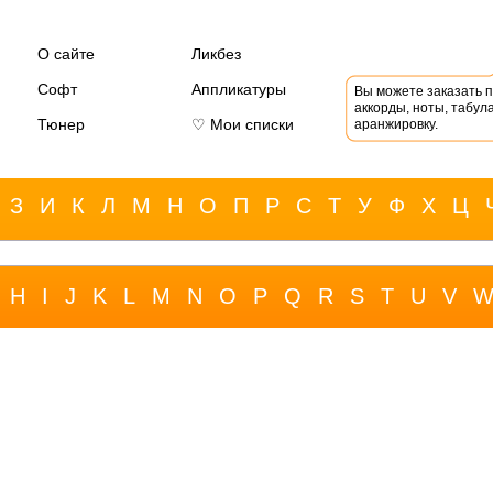
О сайте
Ликбез
Софт
Аппликатуры
Вы можете заказать 
аккорды, ноты, табула
Тюнер
♡ Мои списки
аранжировку.
З
И
К
Л
М
Н
О
П
Р
С
Т
У
Ф
Х
Ц
H
I
J
K
L
M
N
O
P
Q
R
S
T
U
V