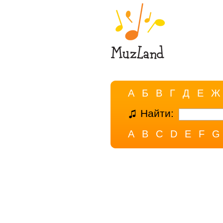
А
Б
В
Г
Д
Е
Ж
Найти:
A
B
C
D
E
F
G