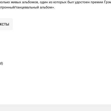
колько живых альбомов, один из которых был удостоен премии Гр
ктронный/танцевальный альбом».
ксты
d)