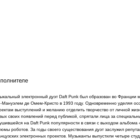
сполнителе
ыкальный электронный дуэт Daft Punk был образован во Франции 
и-Мануэлем де Омем-Кристо в 1993 году. Одновременно уделяя о
ектам выступлений и желанию отделить творчество от личной жизн
вых своих появлений перед публикой, спрятали лица за специальн
ушившейся на Daft Punk популярности в связи с выходом альбома «
тюмы роботов. За годы своего существования дуэт заслужил репут
нцузских электронных проектов. Музыканты выпустили четыре студ