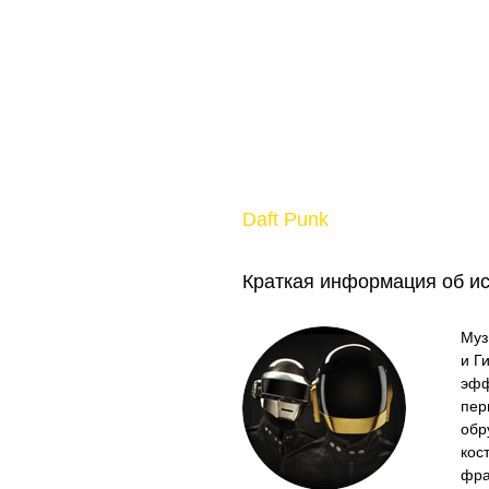
Daft Punk
Краткая информация об и
Муз
и Г
эфф
пер
обр
кос
фра