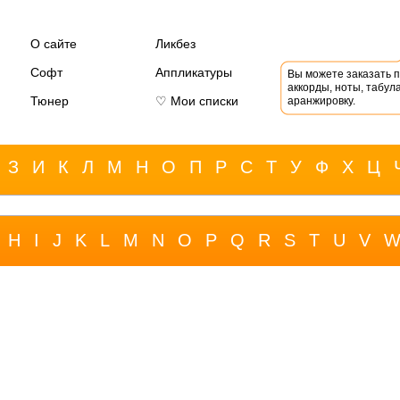
О сайте
Ликбез
Софт
Аппликатуры
Вы можете заказать 
аккорды, ноты, табула
Тюнер
♡ Мои списки
аранжировку.
З
И
К
Л
М
Н
О
П
Р
С
Т
У
Ф
Х
Ц
H
I
J
K
L
M
N
O
P
Q
R
S
T
U
V