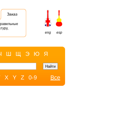
Заказ
правильные
туру,
eng
esp
Ч
Ш
Щ
Э
Ю
Я
W
X
Y
Z
0-9
Все