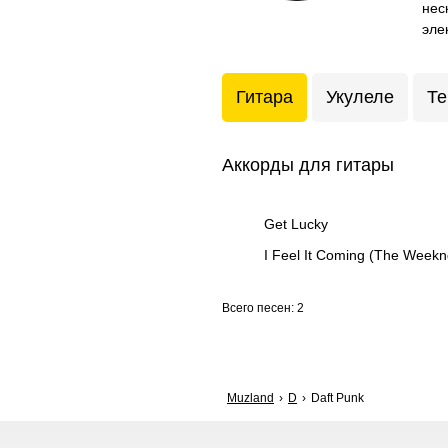
нес
эле
Гитара
Укулеле
Те
Аккорды для гитары
Get Lucky
I Feel It Coming (The Weekn
Всего песен: 2
Muzland
D
Daft Punk