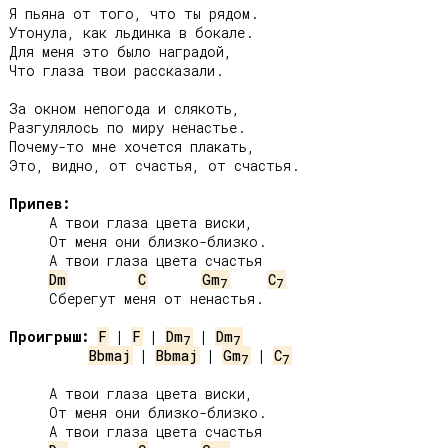
Я пьяна от того, что ты рядом.

Утонула, как льдинка в бокале.

Для меня это было наградой,

Что глаза твои рассказали.

За окном непогода и слякоть,

Разгулялось по миру ненастье.

Почему-то мне хочется плакать,

Это, видно, от счастья, от счастья.

Припев:
     А твои глаза цвета виски,

     От меня они близко-близко.

     А твои глаза цвета счастья

Dm
C
Gm
C
7
7
     Сберегут меня от ненастья.

Проигрыш:
F
 | 
F
 | 
Dm
 | 
Dm
7
7
Bbmaj
 | 
Bbmaj
 | 
Gm
 | 
C
7
7
     А твои глаза цвета виски,

     От меня они близко-близко.

     А твои глаза цвета счастья
