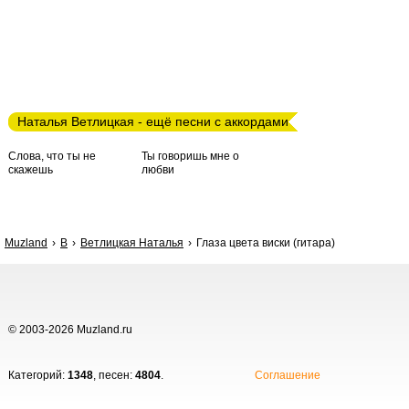
Наталья Ветлицкая - ещё песни с аккордами
Слова, что ты не
Ты говоришь мне о
скажешь
любви
Muzland
В
Ветлицкая Наталья
Глаза цвета виски (гитара)
© 2003-2026 Muzland.ru
Категорий:
1348
, песен:
4804
.
Соглашение