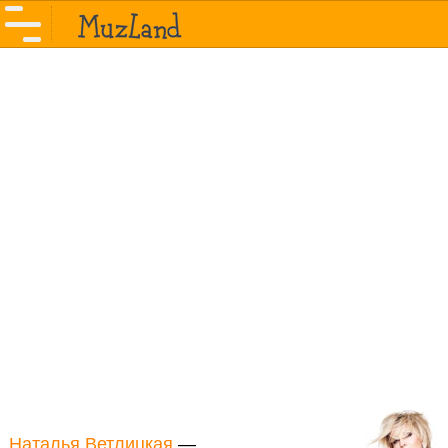
Наталья Ветлицкая
—