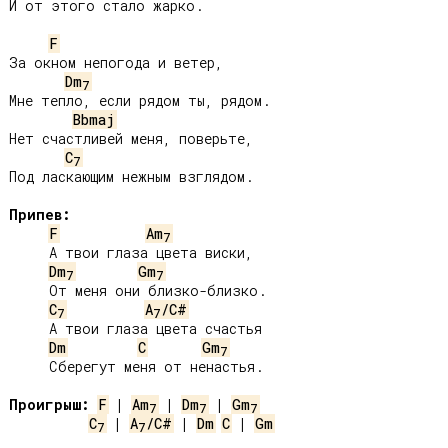
И от этого стало жарко.

F
За окном непогода и ветер,

Dm
7
Мне тепло, если рядом ты, рядом.

Bbmaj
Нет счастливей меня, поверьте,

C
7
Под ласкающим нежным взглядом.

Припев:
F
Am
7
     А твои глаза цвета виски,

Dm
Gm
7
7
     От меня они близко-близко.

C
A
/C#
7
7
     А твои глаза цвета счастья

Dm
C
Gm
7
     Сберегут меня от ненастья.

Проигрыш:
F
 | 
Am
 | 
Dm
 | 
Gm
7
7
7
C
 | 
A
/C#
 | 
Dm
C
 | 
Gm
7
7