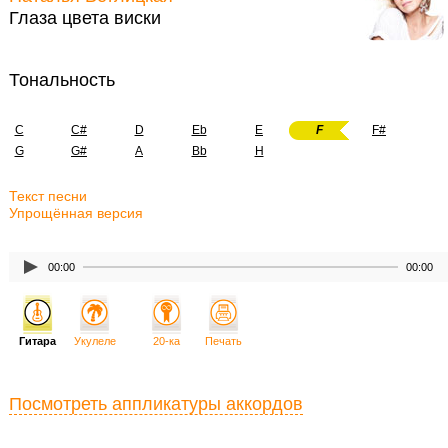
Глаза цвета виски
Тональность
C
C#
D
Eb
E
F
F#
G
G#
A
Bb
H
Текст песни
Упрощённая версия
00:00
00:00
Гитара
Укулеле
20-ка
Печать
Посмотреть аппликатуры аккордов