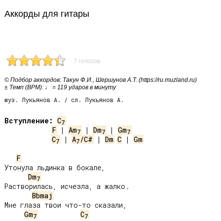
Аккорды для гитары
7 голосов
© Подбор аккордов: Такун Ф.И., Шершунов А.Т. (https://ru.muzland.ru)
± Темп (BPM): ♩ = 119 ударов в минуту
муз. Лукьянов А. / сл. Лукьянов А.
Вступление:
C
7
F
 | 
Am
 | 
Dm
 | 
Gm
7
7
7
C
 | 
A
/C#
 | 
Dm
C
 | 
Gm
7
7
F
Утонула льдинка в бокале,

Dm
7
Растворилась, исчезла, а жалко.

Bbmaj
Мне глаза твои что-то сказали,

Gm
C
7
7