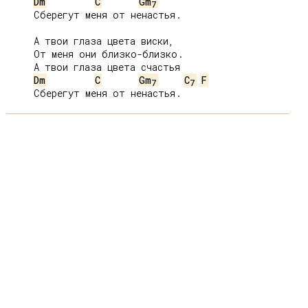
Dm
C
Gm
7
     Сберегут меня от ненастья.

     А твои глаза цвета виски,

     От меня они близко-близко.

     А твои глаза цвета счастья

Dm
C
Gm
C
F
7
7