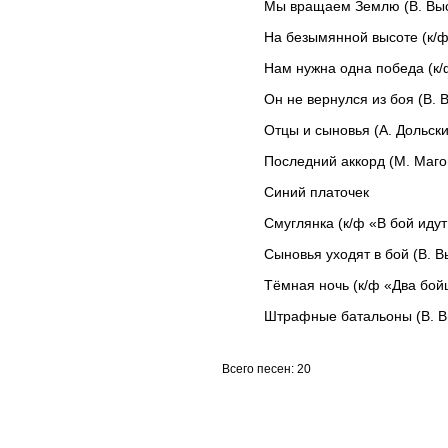
Мы вращаем Землю (В. Вы
На безымянной высоте (к/
Нам нужна одна победа (к/
Он не вернулся из боя (В. 
Отцы и сыновья (А. Дольски
Последний аккорд (М. Маг
Синий платочек
Смуглянка (к/ф «В бой идут
Сыновья уходят в бой (В. В
Тёмная ночь (к/ф «Два бой
Штрафные батальоны (В. В
Всего песен: 20