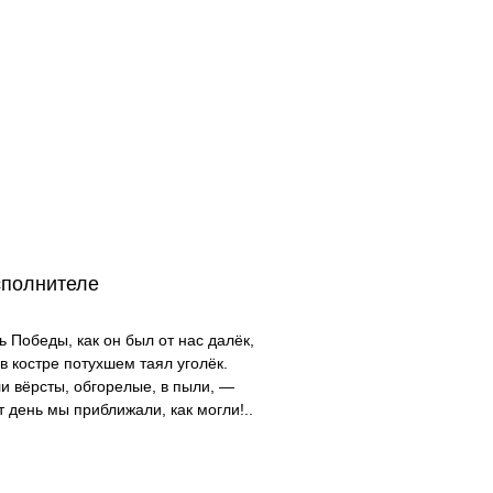
сполнителе
ь Победы, как он был от нас далёк,
 в костре потухшем таял уголёк.
и вёрсты, обгорелые, в пыли, —
т день мы приближали, как могли!..