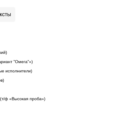
ксты
кий)
ариант "Омега"»)
ые исполнители)
в)
 (т/ф «Высокая проба»)