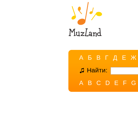
А
Б
В
Г
Д
Е
Ж
Найти:
A
B
C
D
E
F
G