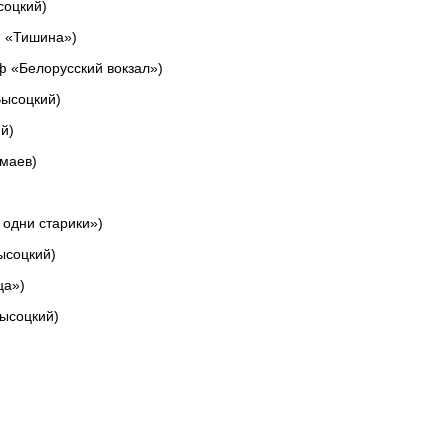
соцкий)
ф «Тишина»)
ф «Белорусский вокзал»)
Высоцкий)
й)
омаев)
 одни старики»)
ысоцкий)
ца»)
ысоцкий)