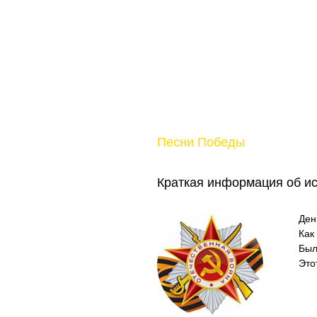
Песни Победы
Краткая информация об и
Ден
Как
Был
Это