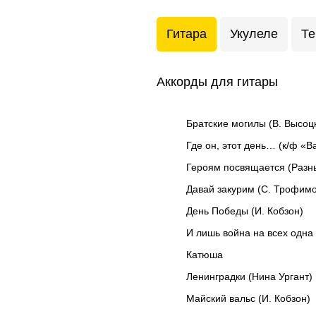
Гитара
Укулеле
Те
Аккорды для гитары
Братские могилы (В. Высоц
Где он, этот день… (к/ф «В
Героям посвящается (Разн
Давай закурим (С. Трофимо
День Победы (И. Кобзон)
И лишь война на всех одна
Катюша
Ленинградки (Нина Ургант)
Майский вальс (И. Кобзон)