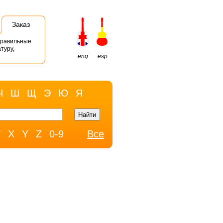
Заказ
правильные
туру,
eng
esp
Ч
Ш
Щ
Э
Ю
Я
W
X
Y
Z
0-9
Все