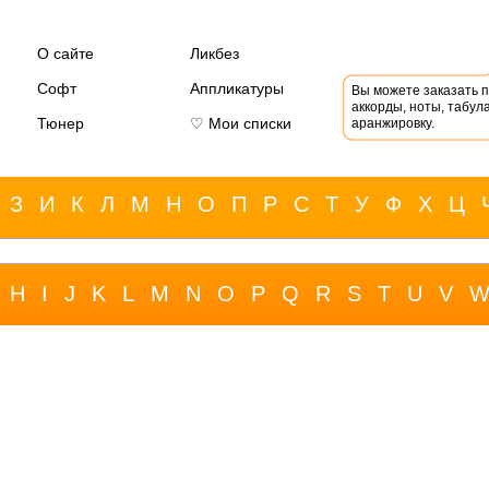
О сайте
Ликбез
Софт
Аппликатуры
Вы можете заказать 
аккорды, ноты, табула
Тюнер
♡ Мои списки
аранжировку.
З
И
К
Л
М
Н
О
П
Р
С
Т
У
Ф
Х
Ц
H
I
J
K
L
M
N
O
P
Q
R
S
T
U
V