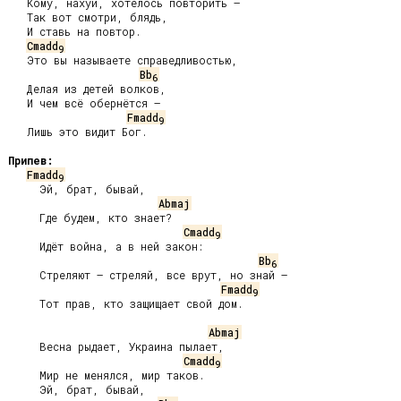
   Кому, нахуй, хотелось повторить —

   Так вот смотри, блядь,

   И ставь на повтор.

Cmadd
9
   Это вы называете справедливостью,

Bb
6
   Делая из детей волков,

   И чем всё обернётся —

Fmadd
9
   Лишь это видит Бог.

Припев:
Fmadd
9
     Эй, брат, бывай,

Abmaj
     Где будем, кто знает?

Cmadd
9
     Идёт война, а в ней закон:

Bb
6
     Стреляют – стреляй, все врут, но знай –

Fmadd
9
     Тот прав, кто защищает свой дом.

Abmaj
     Весна рыдает, Украина пылает,

Cmadd
9
     Мир не менялся, мир таков.

     Эй, брат, бывай,
