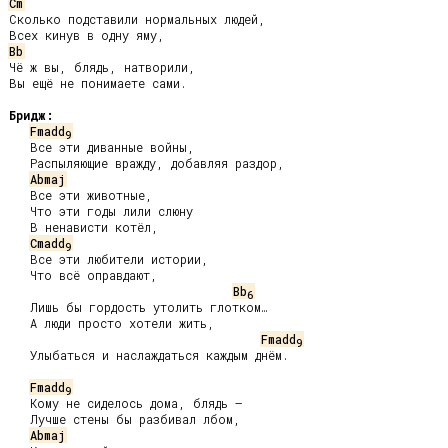
Cm
Сколько подставили нормальных людей,

Bb
Чё ж вы, блядь, натворили,

Вы ещё не понимаете сами.

Бридж:
Fmadd
9
   Все эти диванные войны,

   Распыляющие вражду, добавляя раздор,

Abmaj
   Все эти животные,

   Что эти годы лили слюну

   В ненависти котёл,

Cmadd
9
   Все эти любители истории,

   Что всё оправдают,

Bb
6
   Лишь бы гордость утолить глотком…

   А люди просто хотели жить,

Fmadd
9
   Улыбаться и наслаждаться каждым днём.

Fmadd
9
   Кому не сиделось дома, блядь —

   Лучше стены бы разбивал лбом,

Abmaj