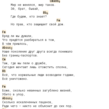
Cmadd
9
     Мир не менялся, мир таков.

     Эй, брат, бывай,

Bb
6
     Где будем, кто знает?

Fm
     Но прав, кто защищает свой дом.

Fm
Вряд ли мы думали,

Что придётся разбираться в том,

Absus
2
Наше поколение друг друга всегда понимало

Cm
Там, где мы пели о дружбе,

Bb
Всё, что нормальные люди возводили годами,

Всё уничтожено.

Fm
Боже, сколько невинных загублено жизней,

Absus
2
Сколько искалеченных пацанов,
