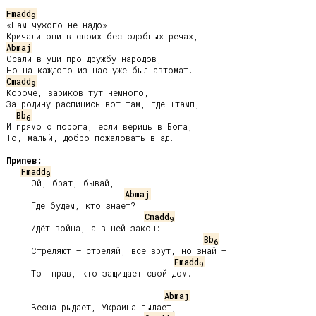
Fmadd
9
«Нам чужого не надо» –

Abmaj
Ссали в уши про дружбу народов,

Cmadd
9
Короче, вариков тут немного,

За родину распишись вот там, где штамп,

Bb
6
И прямо с порога, если веришь в Бога,

То, малый, добро пожаловать в ад.

Припев:
Fmadd
9
     Эй, брат, бывай,

Abmaj
     Где будем, кто знает?

Cmadd
9
     Идёт война, а в ней закон:

Bb
6
     Стреляют – стреляй, все врут, но знай –

Fmadd
9
     Тот прав, кто защищает свой дом.

Abmaj
     Весна рыдает, Украина пылает,
