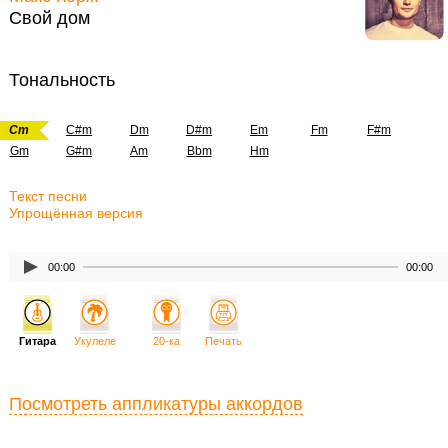
Свой дом
Тональность
Cm
C#m
Dm
D#m
Em
Fm
F#m
Gm
G#m
Am
Bbm
Hm
Текст песни
Упрощённая версия
00:00
00:00
Гитара
Укулеле
20-ка
Печать
Посмотреть аппликатуры аккордов