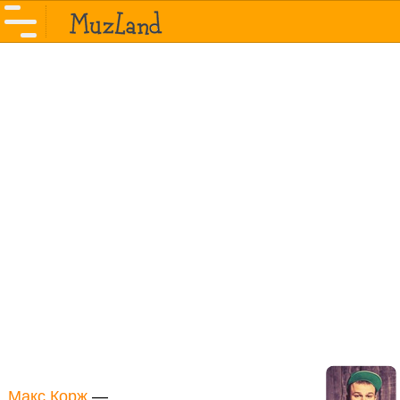
Макс Корж
—