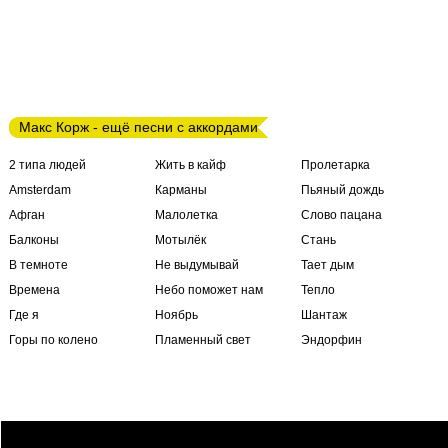
Макс Корж - ещё песни с аккордами
2 типа людей
Жить в кайф
Пролетарка
Amsterdam
Карманы
Пьяный дождь
Афган
Малолетка
Слово пацана
Балконы
Мотылёк
Стань
В темноте
Не выдумывай
Тает дым
Времена
Небо поможет нам
Тепло
Где я
Ноябрь
Шантаж
Горы по колено
Пламенный свет
Эндорфин