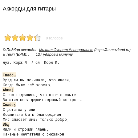
Аккорды для гитары
9 голосов
© Подбор аккордов:
Михаил Очерет // специалист
(https://ru.muzland.ru)
± Темп (BPM): ♩ = 127 ударов в минуту
муз. Корж М. / сл. Корж М.
Fmadd
9
Вряд ли мы понимали, что имеем,

Abmaj
Слепо надеялись, что кто-то свыше

Cmadd
9
С детства учили,

Воспитали быть благородным,

Bb
6
Жили и строили планы,

Наивные мечтатели с рюкзаком.
