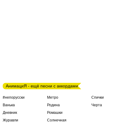
АнимациЯ - ещё песни с аккордами
#непорусски
Метро
Спички
Ванька
Родина
Черта
Дневник
Ромашки
Журавли
Солнечная