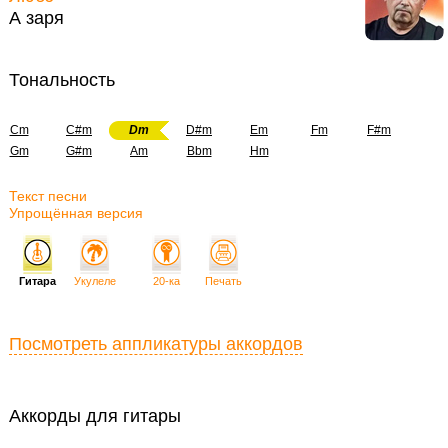
А заря
Тональность
Cm
C#m
Dm
D#m
Em
Fm
F#m
Gm
G#m
Am
Bbm
Hm
Текст песни
Упрощённая версия
Гитара
Укулеле
20-ка
Печать
Посмотреть аппликатуры аккордов
Аккорды для гитары