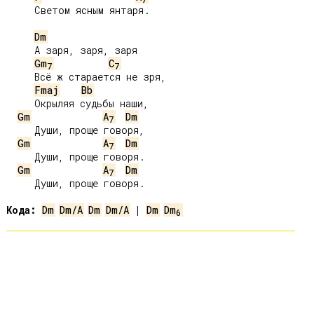
     Светом ясным янтаря.

Dm
     А заря, заря, заря

Gm
C
7
7
     Всё ж старается не зря,

Fmaj
Bb
     Окрыляя судьбы наши,

Gm
A
Dm
7
     Души, проще говоря,

Gm
A
Dm
7
     Души, проще говоря.

Gm
A
Dm
7
     Души, проще говоря.

Кода:
Dm
Dm/A
Dm
Dm/A
 | 
Dm
Dm
6