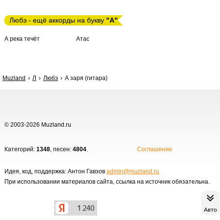
Любэ - ещё аккорды на букву
"А"
А река течёт
Атас
Muzland
Л
Любэ
А заря (гитара)
© 2003-2026 Muzland.ru
Категорий:
1348
, песен:
4804
.
Соглашение
Идея, код, поддержка: Антон Гавзов
admin@muzland.ru
При использовании материалов сайта, ссылка на источник обязательна.
Авто