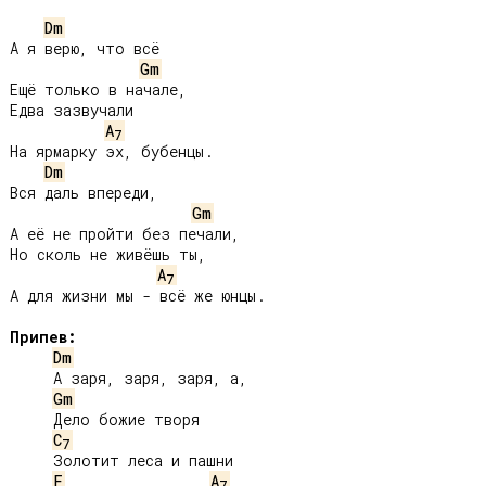
Dm
А я верю, что всё

Gm
Ещё только в начале,

Едва зазвучали

A
7
На ярмарку эх, бубенцы.

Dm
Вся даль впереди,

Gm
А её не пройти без печали,

Но сколь не живёшь ты,

A
7
А для жизни мы - всё же юнцы.

Припев:
Dm
     А заря, заря, заря, а,

Gm
     Дело божие творя

C
7
     Золотит леса и пашни

F
A
7