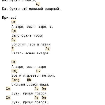
A
7
Как будто ещё молодой-озорной.

Припев:
Dm
     А заря, заря, заря, а,

Gm
     Дело божие творя

C
7
     Золотит леса и пашни

F
A
7
     Светом ясным янтаря.

Dm
     А заря, заря, заря

Gm
C
7
7
     Всё ж старается не зря,

Fmaj
Bb
     Окрыляя судьбы наши,

Gm
A
Dm
7
     Души, проще говоря,

Gm
A
Dm
7
     Души, проще говоря.
