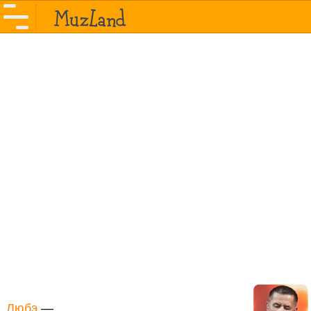
Любэ
—