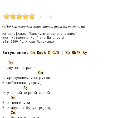
41 голос
© Подбор аккордов: Константин (https://ru.muzland.ru)
из кинофильма "Каникулы строгого режима"
муз. Матвиенко И. / сл. Шаганов А.
©&® 2009 ПЦ Игоря Матвиенко
Вступление:
Dm
Dm/A
G
G/D
 | 
Bb
Bb/F
A
7
Dm
Я иду по стране

Gm
Старорусским маршрутом

Безоблачным утром,

A
7
Окутанный первой зарёй.

Dm
Все песни мои,

Все друзья будут рядом,

Gm
Как будто и сам я,
