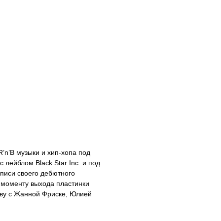
’n’B музыки и хип-хопа под
 лейблом Black Star Inc. и под
аписи своего дебютного
К моменту выхода пластинки
тву с Жанной Фриске, Юлией