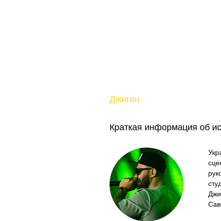
Джиган
Краткая информация об и
Укр
сце
рук
сту
Джи
Сав