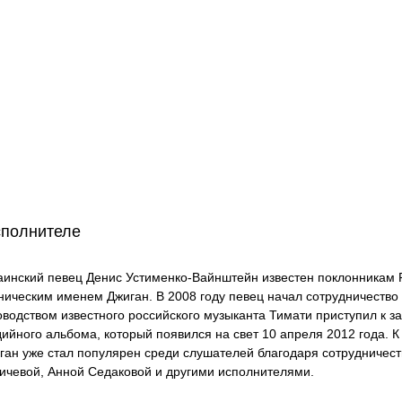
сполнителе
аинский певец Денис Устименко-Вайнштейн известен поклонникам R
ническим именем Джиган. В 2008 году певец начал сотрудничество с
оводством известного российского музыканта Тимати приступил к з
дийного альбома, который появился на свет 10 апреля 2012 года. 
ган уже стал популярен среди слушателей благодаря сотрудничес
ичевой, Анной Седаковой и другими исполнителями.