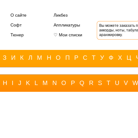
О сайте
Ликбез
Софт
Аппликатуры
Вы можете заказать 
аккорды, ноты, табула
Тюнер
♡ Мои списки
аранжировку.
З
И
К
Л
М
Н
О
П
Р
С
Т
У
Ф
Х
Ц
H
I
J
K
L
M
N
O
P
Q
R
S
T
U
V