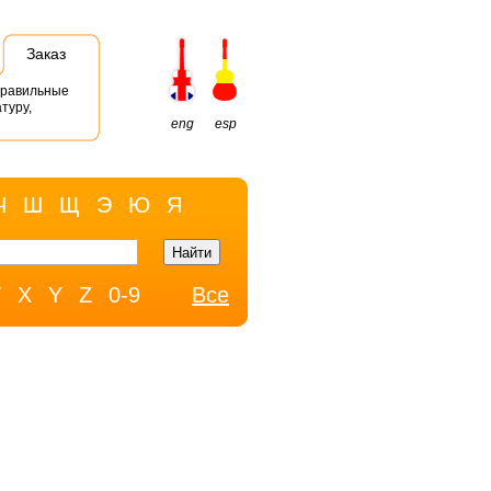
Заказ
правильные
туру,
eng
esp
Ч
Ш
Щ
Э
Ю
Я
W
X
Y
Z
0-9
Все