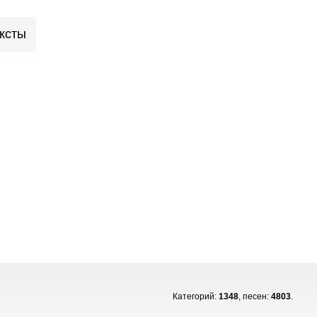
ксты
Категорий:
1348
, песен:
4803
.