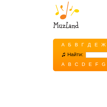
А
Б
В
Г
Д
Е
Ж
Найти:
A
B
C
D
E
F
G