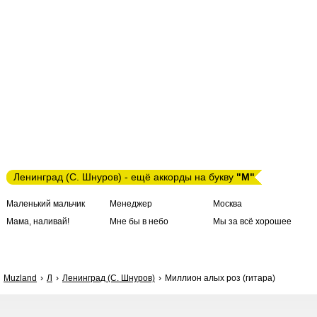
Ленинград (С. Шнуров) - ещё аккорды на букву
"М"
Маленький мальчик
Менеджер
Москва
Мама, наливай!
Мне бы в небо
Мы за всё хорошее
Muzland
Л
Ленинград (С. Шнуров)
Миллион алых роз (гитара)