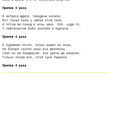
Припев 4 раза
А актриса ждала, передачи носила,

Вот такая была у любви этой сила.

А потом ее поезд в ночь увез, бля, куда-то,

С лейтенантом ВэВэ укатила в Карпаты.

Припев 4 раза
А художник почти, скоро вышел из зоны,

На базаре скупал алых роз миллионы.

Слал он ей бандероли, все цветы да записки,

Только похую все, этой суке Лариске.

Припев 4 раза