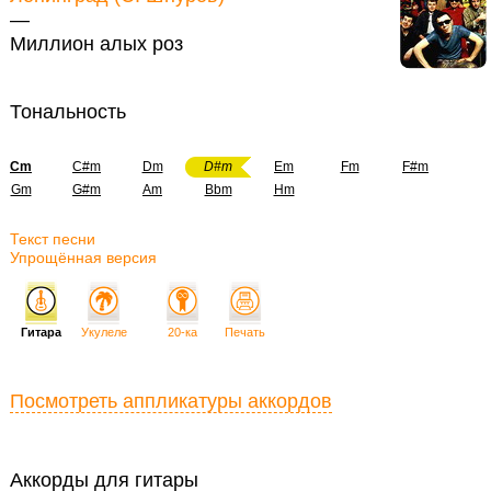
—
Миллион алых роз
Тональность
Cm
C#m
Dm
D#m
Em
Fm
F#m
Gm
G#m
Am
Bbm
Hm
Текст песни
Упрощённая версия
Гитара
Укулеле
20-ка
Печать
Посмотреть аппликатуры аккордов
Аккорды для гитары