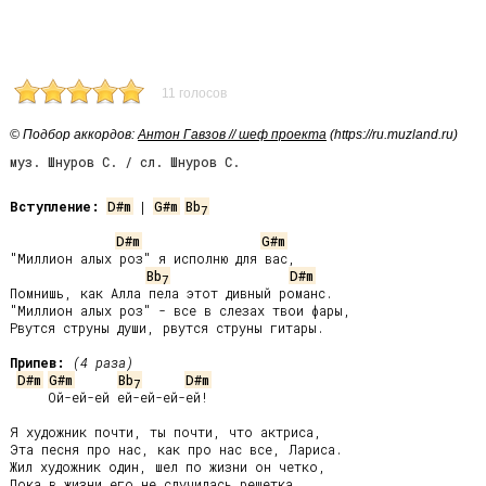
11 голосов
© Подбор аккордов:
Антон Гавзов // шеф проекта
(https://ru.muzland.ru)
муз. Шнуров С. / сл. Шнуров С.
Вступление:
D#m
 | 
G#m
Bb
7
D#m
G#m
"Миллион алых роз" я исполню для вас,

Bb
D#m
7
Помнишь, как Алла пела этот дивный романс.

"Миллион алых роз" - все в слезах твои фары,

Рвутся струны души, рвутся струны гитары.

Припев:
(4 раза)
D#m
G#m
Bb
D#m
7
     Ой-ей-ей ей-ей-ей-ей!

Я художник почти, ты почти, что актриса,

Эта песня про нас, как про нас все, Лариса.

Жил художник один, шел по жизни он четко,

Пока в жизни его не случилась решетка.
