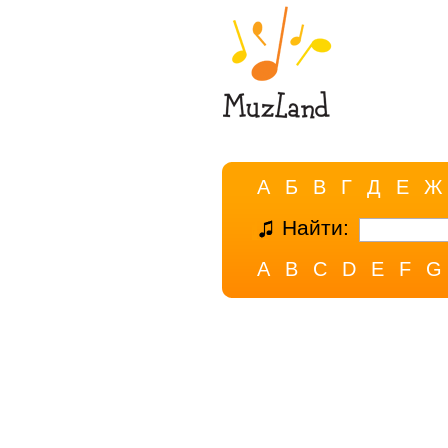
А
Б
В
Г
Д
Е
Ж
Найти:
A
B
C
D
E
F
G