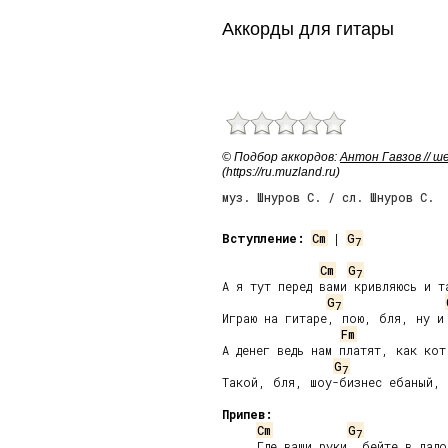
Аккорды для гитары
© Подбор аккордов:
Антон Гавзов // 
(https://ru.muzland.ru)
муз. Шнуров С. / сл. Шнуров С.
Вступление:
Cm
 | 
G
7
Cm
G
7
А я тут перед вами кривляюсь и та
G
7
Играю на гитаре, пою, бля, ну и 
Fm
А денег ведь нам платят, как кот 
G
7
Такой, бля, шоу-бизнес ебаный, м
Припев:
Cm
G
7
     Где ваши руки, бейте в ладо