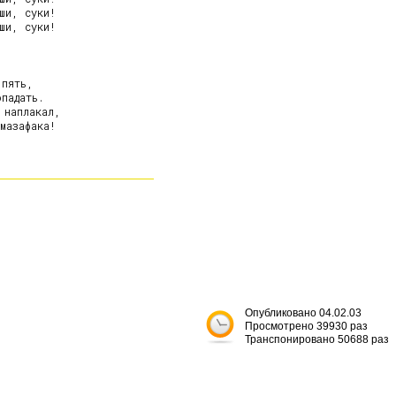
ши, суки!

ши, суки!

пять,

падать.

 наплакал,

азафака!

Опубликовано 04.02.03
Просмотрено 39930 раз
Транспонировано 50688 раз