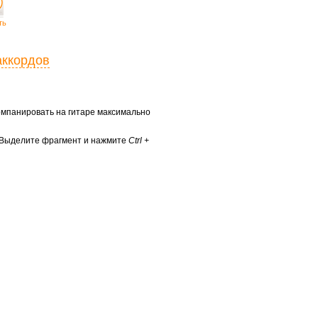
ть
аккордов
ккомпанировать на гитаре максимально
? Выделите фрагмент и нажмите
Ctrl +