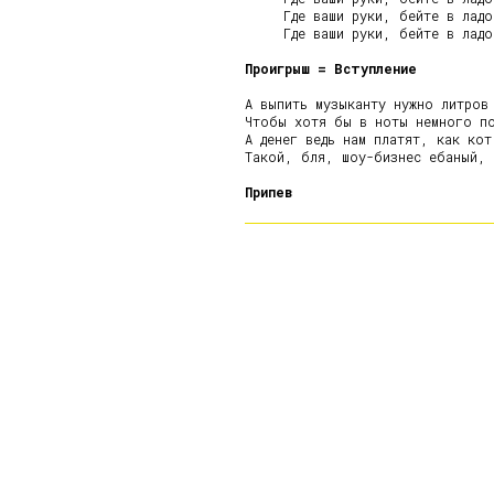
     Где ваши руки, бейте в ладо
     Где ваши руки, бейте в ладо
Проигрыш = Вступление
А выпить музыканту нужно литров 
Чтобы хотя бы в ноты немного по
А денег ведь нам платят, как кот
Такой, бля, шоу-бизнес ебаный, м
Припев