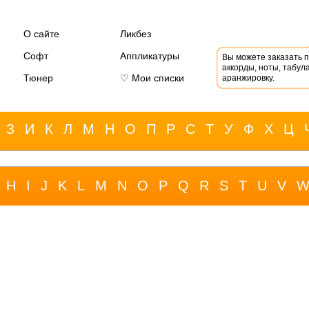
О сайте
Ликбез
Софт
Аппликатуры
Вы можете заказать 
аккорды, ноты, табула
Тюнер
♡ Мои списки
аранжировку.
З
И
К
Л
М
Н
О
П
Р
С
Т
У
Ф
Х
Ц
H
I
J
K
L
M
N
O
P
Q
R
S
T
U
V