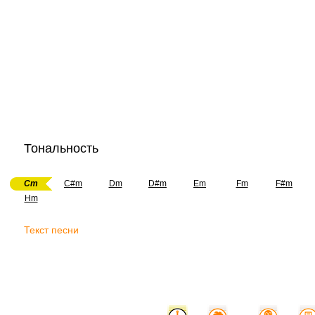
Тональность
Cm
C#m
Dm
D#m
Em
Fm
F#m
Hm
Текст песни