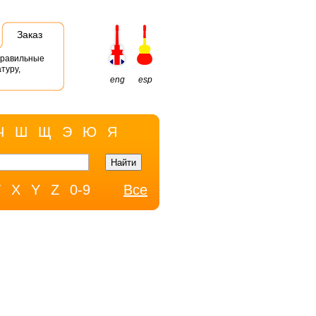
Заказ
правильные
туру,
eng
esp
Ч
Ш
Щ
Э
Ю
Я
W
X
Y
Z
0-9
Все