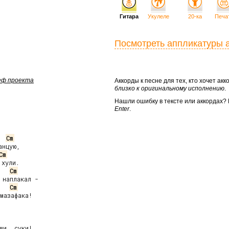
Гитара
Укулеле
20-ка
Печа
Посмотреть аппликатуры 
шеф проекта
Аккорды к песне для тех, кто хочет а
близко к оригинальному исполнению
.
Нашли ошибку в тексте или аккордах
Enter
.
Cm
нцую,

Cm
хули.

Cm
наплакал -

Cm
азафака!

ши, суки!
