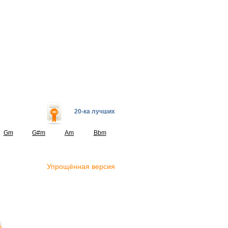
20-ка лучших
Gm
G#m
Am
Bbm
Упрощённая версия