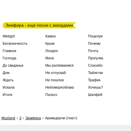
Земфира - ещё песни с аккордами
Webgirl
Камон
Поцелуи
Бесконечность
Крым
Почему
Главное
Лондон
Почта
Господа
Мачо
Прогулка
До свиданья
Мы разбиваемся
Спасибо
Дом
Не отпускай
Таблетки
Ждать
Не пошлое
Трафик
Искала
Небомореоблака
Хочешь?
Итоги
Пальто
Шалфей
Muzland
З
Земфира
Ариведерчи (текст)