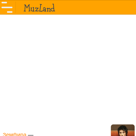
Земфира
—