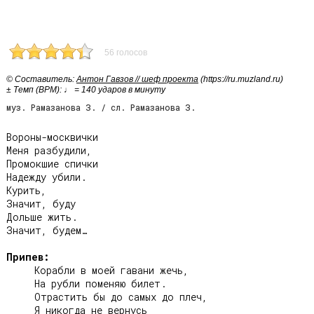
56 голосов
© Cоставитель:
Антон Гавзов // шеф проекта
(https://ru.muzland.ru)
± Темп (BPM): ♩ = 140 ударов в минуту
муз. Рамазанова З. / сл. Рамазанова З.
Вороны-москвички

Меня разбудили,

Промокшие спички

Надежду убили.

Курить,

Значит, буду

Дольше жить.

Значит, будем…

Припев:
     Корабли в моей гавани жечь,

     На рубли поменяю билет.

     Отрастить бы до самых до плеч,

     Я никогда не вернусь
