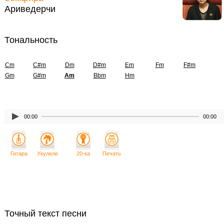
Ариведерчи
Тональность
Cm
C#m
Dm
D#m
Em
Fm
F#m
Gm
G#m
Am
Bbm
Hm
00:00
00:00
Гитара
Укулеле
20-ка
Печать
Точный текст песни