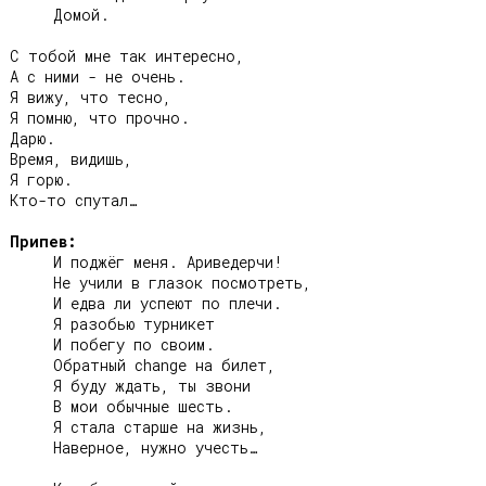
     Домой.

С тобой мне так интересно,

А с ними - не очень.

Я вижу, что тесно,

Я помню, что прочно.

Дарю.

Время, видишь,

Я горю.

Кто-то спутал…

Припев:
     И поджёг меня. Ариведерчи!

     Не учили в глазок посмотреть,

     И едва ли успеют по плечи.

     Я разобью турникет

     И побегу по своим.

     Обратный change на билет,

     Я буду ждать, ты звони

     В мои обычные шесть.

     Я стала старше на жизнь,

     Наверное, нужно учесть…
