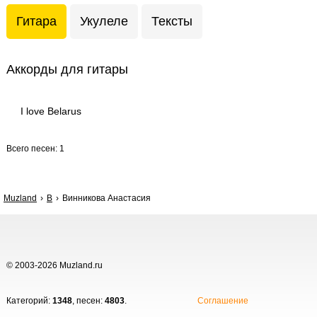
Гитара
Укулеле
Тексты
Аккорды для гитары
I love Belarus
Всего песен: 1
Muzland
В
Винникова Анастасия
© 2003-2026 Muzland.ru
Категорий:
1348
, песен:
4803
.
Соглашение