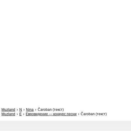
Muzland
N
Nina
Čaroban (текст)
Muzland
Е
Евровидение — конкурс песни
Čaroban (текст)