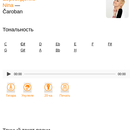
Nina
—
Čaroban
Тональность
C
C#
D
Eb
E
F
F#
G
G#
A
Bb
H
00:00
00:00
Гитара
Укулеле
20-ка
Печать