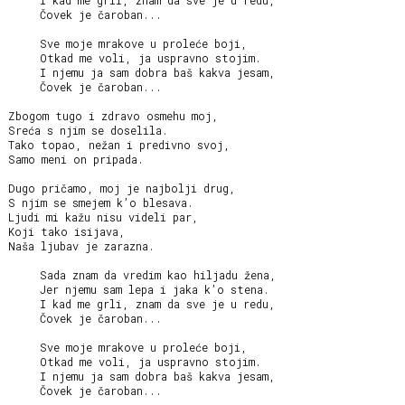
     I kad me grli, znam da sve je u redu,

     Čovek je čaroban...

     Sve moje mrakove u proleće boji,

     Otkad me voli, ja uspravno stojim.

     I njemu ja sam dobra baš kakva jesam,

     Čovek je čaroban...

Zbogom tugo i zdravo osmehu moj,

Sreća s njim se doselila.

Tako topao, nežan i predivno svoj,

Samo meni on pripada.

Dugo pričamo, moj je najbolji drug,

S njim se smejem k’o blesava.

Ljudi mi kažu nisu videli par,

Koji tako isijava,

Naša ljubav je zarazna.

     Sada znam da vredim kao hiljadu žena,

     Jer njemu sam lepa i jaka k’o stena.

     I kad me grli, znam da sve je u redu,

     Čovek je čaroban...

     Sve moje mrakove u proleće boji,

     Otkad me voli, ja uspravno stojim.

     I njemu ja sam dobra baš kakva jesam,

     Čovek je čaroban...
