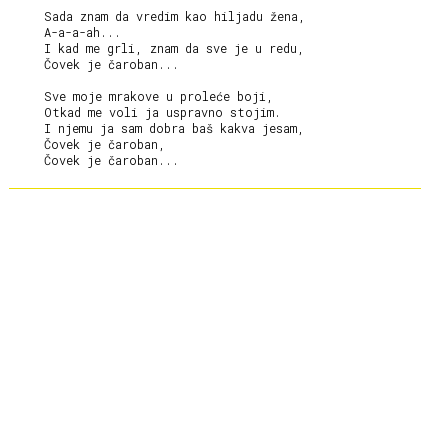
     Sada znam da vredim kao hiljadu žena,

     A-a-a-ah...

     I kad me grli, znam da sve je u redu,

     Čovek je čaroban...

     Sve moje mrakove u proleće boji,

     Otkad me voli ja uspravno stojim.

     I njemu ja sam dobra baš kakva jesam,

     Čovek je čaroban,
