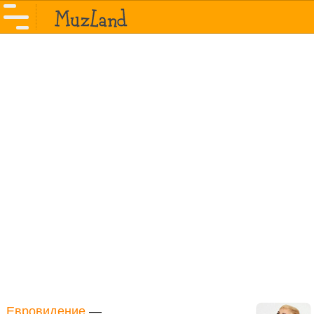
Евровидение
—