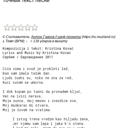
Точный текст песни
© Cоставитель:
Антон Гавзов // шеф проекта
(https://ru.muzland.ru)
± Темп (BPM): ♩ = 139 ударов в минуту
Kompozicija i tekst: Kristina Kovač
Lyrics and Music by Kristina Kovač
Сербия / Евровидение 2011
Ciča zima i svud je prokleti led,

Baš sam imala težak dan.

Ljudi čudni su, niko ne zna za red,

Kući vučem se umorna.

I dok kopam po tašni da pronađem ključ,

Već na ivici nerava,

Moje sunce, moj mesec i zvezdice sve,

Moj muškarac mi otvara,

Moj je čovek na vratima.

     I istog trena vredim kao hiljadu žena,

     Jer njemu sam lepa i jaka k’o stena.
