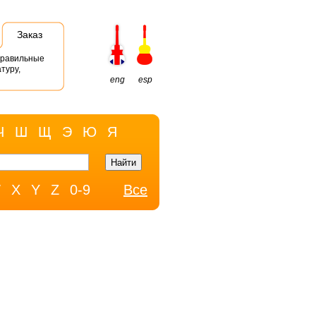
Заказ
правильные
туру,
eng
esp
Ч
Ш
Щ
Э
Ю
Я
W
X
Y
Z
0-9
Все