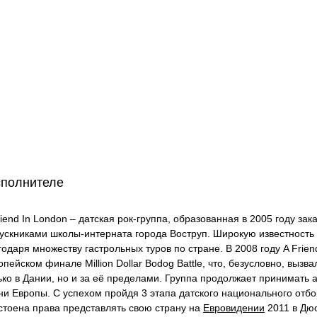
сполнителе
riend In London – датская рок-группа, образованная в 2005 году за
ускниками школы-интерната города Воструп. Широкую известность 
годаря множеству гастрольных туров по стране. В 2008 году A Frie
опейском финале Million Dollar Bodog Battle, что, безусловно, вызв
ько в Дании, но и за её пределами. Группа продолжает принимать 
ни Европы. С успехом пройдя 3 этапа датского национального отбор
стоена права представлять свою страну на
Евровидении
2011 в Дю