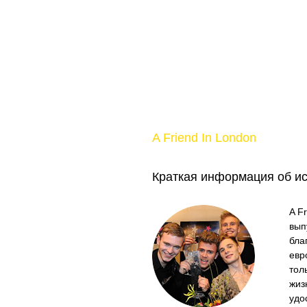
A Friend In London
Краткая информация об и
A F
вып
бла
евр
тол
жиз
удо