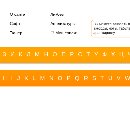
О сайте
Ликбез
Софт
Аппликатуры
Вы можете заказать 
аккорды, ноты, табула
Тюнер
♡ Мои списки
аранжировку.
З
И
К
Л
М
Н
О
П
Р
С
Т
У
Ф
Х
Ц
H
I
J
K
L
M
N
O
P
Q
R
S
T
U
V