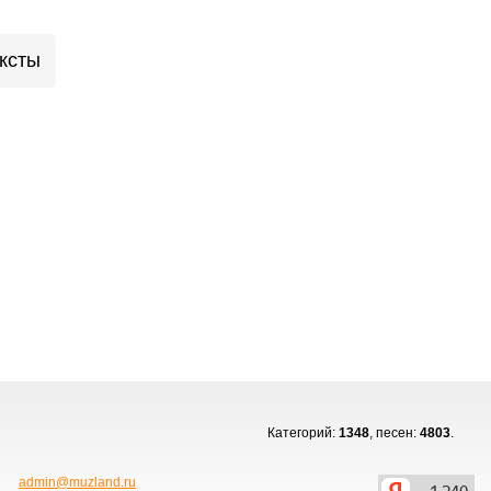
ксты
Категорий:
1348
, песен:
4803
.
admin@muzland.ru