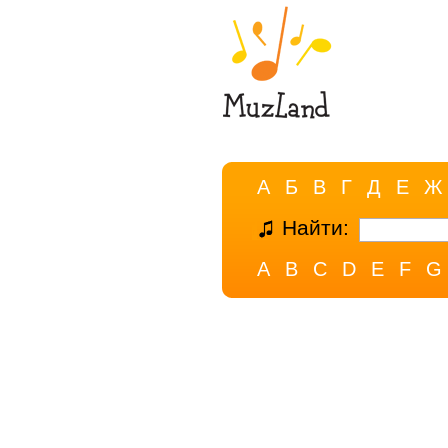
А
Б
В
Г
Д
Е
Ж
Найти:
A
B
C
D
E
F
G