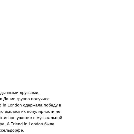
кадычными друзьями,
в Дании группа получила
nd In London одержала победу в
ало всплеск их популярности не
активное участие в музыкальной
а, A Friend In London была
ссельдорфе.