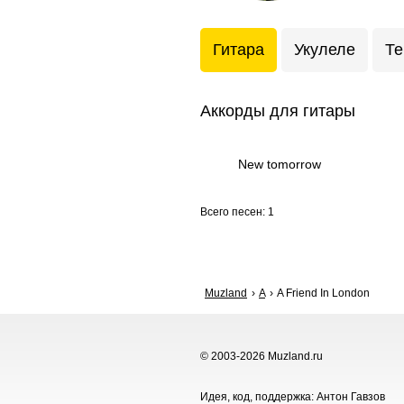
Гитара
Укулеле
Те
Аккорды для гитары
New tomorrow
Всего песен: 1
Muzland
A
A Friend In London
© 2003-2026 Muzland.ru
Идея, код, поддержка: Антон Гавзов