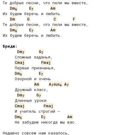
Те добрые песни, что пели мы вместе,

Dm
E
Am
6
7
Их будем беречь и любить.

Dm
G
C
F
Те добрые песни, что пели мы вместе,

Dm
E
Am
6
7
Их будем беречь и любить.

Бридж:
Dm
G
7
7
     Сложные заданья,

Cmaj
Fmaj
     Первые признанья,

Dm
E
6
7
     Озорной и очень

Am
A
sus
A
7
4
7
     Дружный класс,

Dm
G
7
7
     Длинные уроки

Cmaj
Fmaj
     И учитель строгий –

Dm
E
Am
6
7
     Не забудем никогда мы вас.

Недавно совсем нам казалось,
