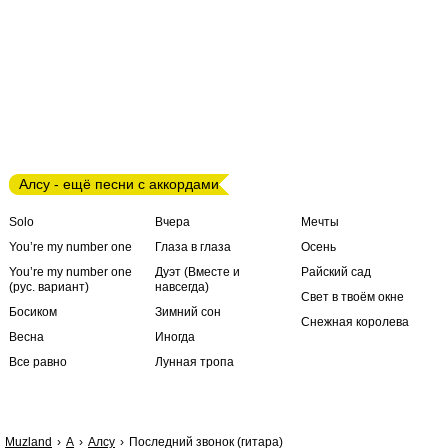
Алсу - ещё песни с аккордами
Solo
Вчера
Мечты
You’re my number one
Глаза в глаза
Осень
You’re my number one
Дуэт (Вместе и
Райский сад
(рус. вариант)
навсегда)
Свет в твоём окне
Босиком
Зимний сон
Снежная королева
Весна
Иногда
Все равно
Лунная тропа
Muzland
А
Алсу
Последний звонок (гитара)