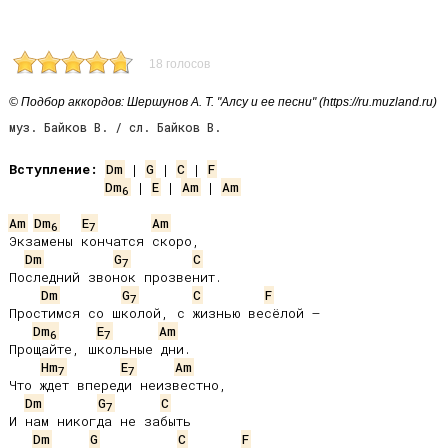
18 голосов
© Подбор аккордов: Шершунов А. Т. "Алсу и ее песни" (https://ru.muzland.ru)
муз. Байков В. / сл. Байков В.
Вступление:
Dm
 | 
G
 | 
C
 | 
F
Dm
 | 
E
 | 
Am
 | 
Am
6
Am
Dm
E
Am
6
7
Экзамены кончатся скоро,

Dm
G
C
7
Последний звонок прозвенит.

Dm
G
C
F
7
Простимся со школой, с жизнью весёлой –

Dm
E
Am
6
7
Прощайте, школьные дни.

Hm
E
Am
7
7
Что ждет впереди неизвестно,

Dm
G
C
7
И нам никогда не забыть

Dm
G
C
F