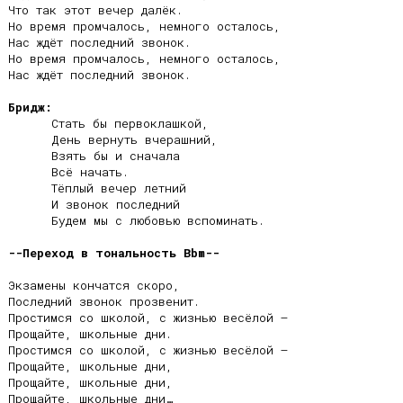
Что так этот вечер далёк.

Но время промчалось, немного осталось,

Нас ждёт последний звонок.

Но время промчалось, немного осталось,

Нас ждёт последний звонок.

Бридж:
      Стать бы первоклашкой,

      День вернуть вчерашний,

      Взять бы и сначала

      Всё начать.

      Тёплый вечер летний

      И звонок последний

      Будем мы с любовью вспоминать.

--Переход в тональность Bbm--
Экзамены кончатся скоро,

Последний звонок прозвенит.

Простимся со школой, с жизнью весёлой –

Прощайте, школьные дни.

Простимся со школой, с жизнью весёлой –

Прощайте, школьные дни,

Прощайте, школьные дни,
