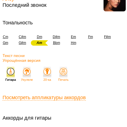
Последний звонок
Тональность
Cm
C#m
Dm
D#m
Em
Fm
F#m
Gm
G#m
Am
Bbm
Hm
Текст песни
Упрощённая версия
Гитара
Укулеле
20-ка
Печать
Посмотреть аппликатуры аккордов
Аккорды для гитары