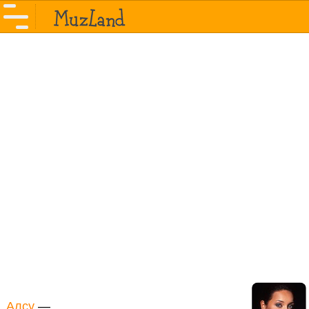
Алсу
—