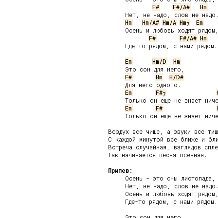
F#
F#/A#
Hm
     Нет, не надо, слов не надо.
Hm
Hm/A#
Hm/A
Hm
Em
7
     Осень и любовь ходят рядом,
F#
F#/A#
Hm
     Где-то рядом, с нами рядом.

Em
Hm/D
Hm
     Это сон для него,

F#
Hm
H/D#
     Для него одного.

Em
F#
7
     Только он еще не знает ниче
Em
F#
     Только он еще не знает ниче
Воздух все чище, а звуки все тиш
С каждой минутой все ближе и бли
Встреча случайная, взглядов спле
Так начинается песня осенняя.

Припев:
     Осень - это сны листопада,

     Нет, не надо, слов не надо.
     Осень и любовь ходят рядом,
     Где-то рядом, с нами рядом.

     Это сон для него,
