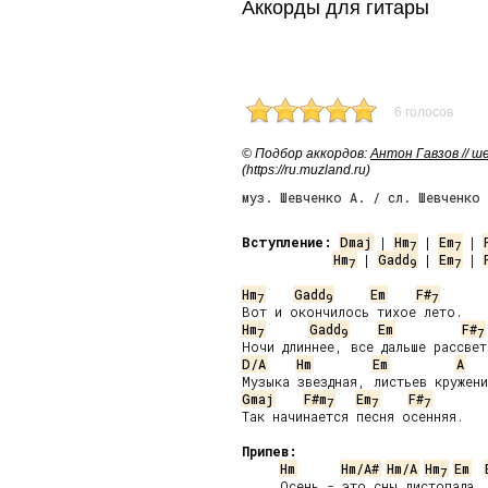
Аккорды для гитары
6 голосов
© Подбор аккордов:
Антон Гавзов // 
(https://ru.muzland.ru)
муз. Шевченко А. / сл. Шевченко 
Вступление:
Dmaj
 | 
Hm
 | 
Em
 | 
7
7
Hm
 | 
Gadd
 | 
Em
 | 
7
9
7
Hm
Gadd
Em
F#
7
9
7
Hm
Gadd
Em
F#
7
9
7
D/A
Hm
Em
A
Gmaj
F#m
Em
F#
7
7
7
Так начинается песня осенняя.

Припев:
Hm
Hm/A#
Hm/A
Hm
Em
7
     Осень - это сны листопада,
