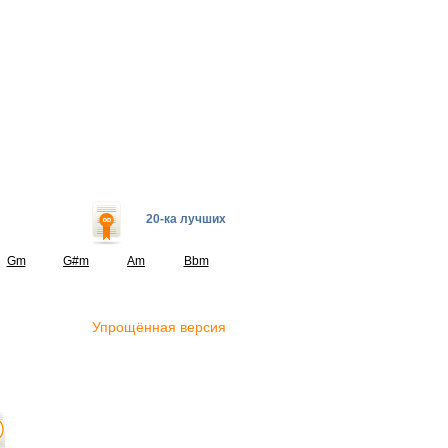
20-ка лучших
Gm
G#m
Am
Bbm
Упрощённая версия