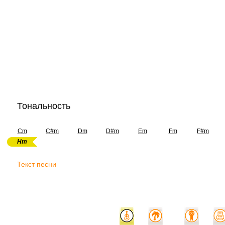
Тональность
Cm
C#m
Dm
D#m
Em
Fm
F#m
Hm
Текст песни