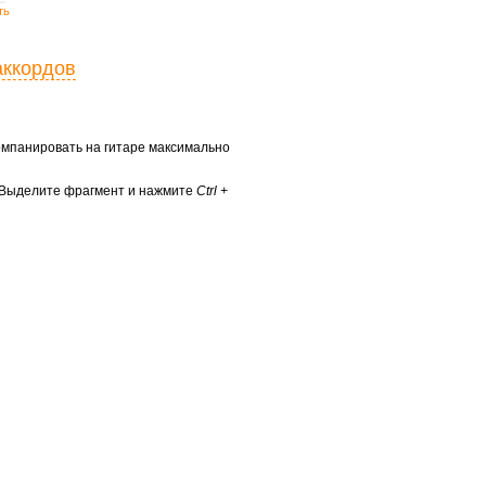
ть
аккордов
ккомпанировать на гитаре максимально
? Выделите фрагмент и нажмите
Ctrl +