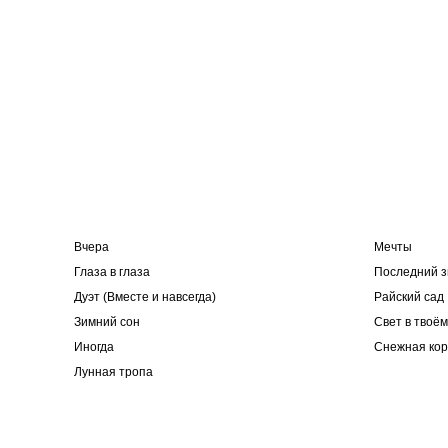
Вчера
Мечты
Глаза в глаза
Последний з
Дуэт (Вместе и навсегда)
Райский сад
Зимний сон
Свет в твоём
Иногда
Снежная ко
Лунная тропа