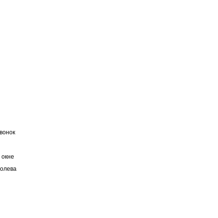
вонок
 окне
ролева