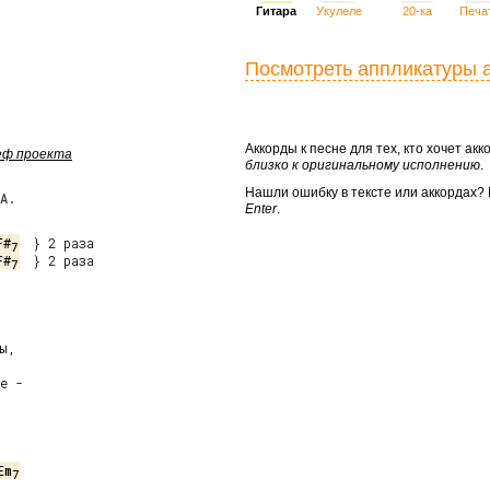
Гитара
Укулеле
20-ка
Печа
Посмотреть аппликатуры 
Аккорды к песне для тех, кто хочет а
шеф проекта
близко к оригинальному исполнению
.
Нашли ошибку в тексте или аккордах
А.
Enter
.
F#
7
F#
  } 2 раза

7
Em
7