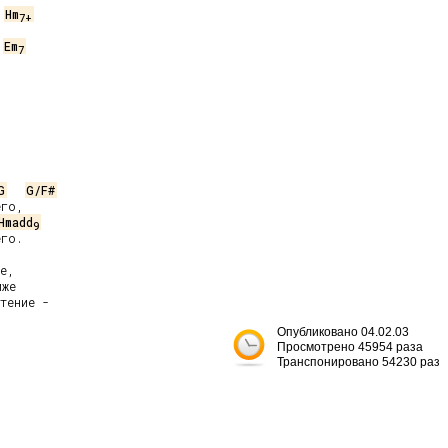
Hm
7
+


Em
7


G
G/F#
го,

Hmadd
9
го.

е,

же

тение -

Опубликовано 04.02.03
Просмотрено 45954 раза
Транспонировано 54230 раз



