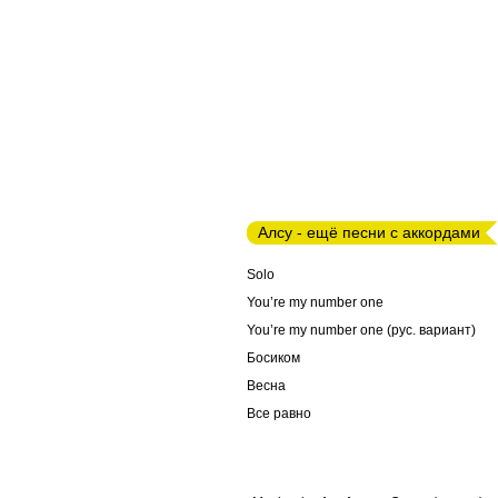
Алсу - ещё песни с аккордами
Solo
You’re my number one
You’re my number one (рус. вариант)
Босиком
Весна
Все равно