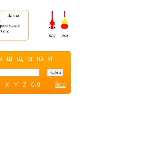
Заказ
правильные
туру,
eng
esp
Ч
Ш
Щ
Э
Ю
Я
W
X
Y
Z
0-9
Все