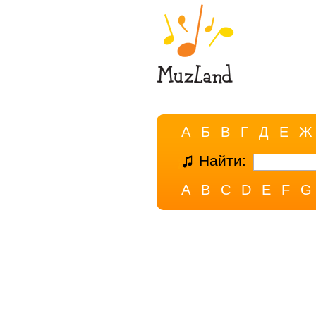
А
Б
В
Г
Д
Е
Ж
Найти:
A
B
C
D
E
F
G