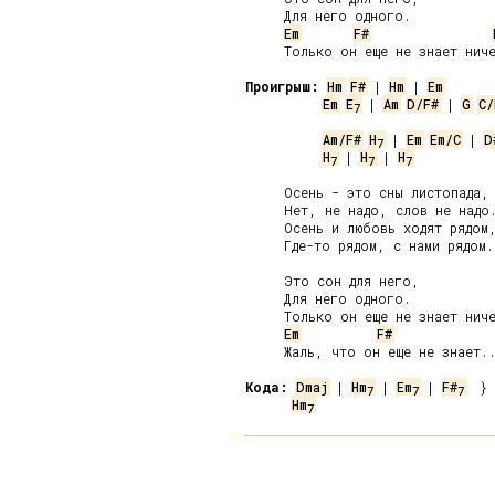
     Для него одного.

Em
F#
     Только он еще не знает ниче
Проигрыш:
Hm
F#
 | 
Hm
 | 
Em
Em
E
 | 
Am
D/F#
 | 
G
C/
7
Am/F#
H
 | 
Em
Em/C
 | 
D
7
H
 | 
H
 | 
H
7
7
7
     Осень - это сны листопада,

     Нет, не надо, слов не надо.
     Осень и любовь ходят рядом,
     Где-то рядом, с нами рядом.

     Это сон для него,

     Для него одного.

     Только он еще не знает ниче
Em
F#
     Жаль, что он еще не знает..
Кода:
Dmaj
 | 
Hm
 | 
Em
 | 
F#
7
7
7
Hm
7