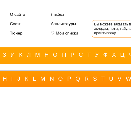
О сайте
Ликбез
Софт
Аппликатуры
Вы можете заказать 
аккорды, ноты, табула
Тюнер
♡ Мои списки
аранжировку.
З
И
К
Л
М
Н
О
П
Р
С
Т
У
Ф
Х
Ц
H
I
J
K
L
M
N
O
P
Q
R
S
T
U
V