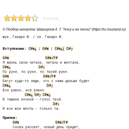
6 голосов
© Подбор аккордов: Шершунов А. Т. "Алсу и ее песни" (https://ru.muzland.ru)
муз. Газарх И. / сл. Газарх И.
Вступление:
C#m
 | 
G#m
 | 
C#m
|
D#
6
6
7
G#m
G#m/F#
C#m
D#
6
7
G#m
G#m/F#
C#m
D#
6
7
Все равно, все равно.

C#m
D#
C#m
6
7
6
В тишине ночной - голос твой,

D#
7
И все мои мечты - только ты.

Припев:
G#m
G#m/F#
     Снова рассвет, новый день придет,
