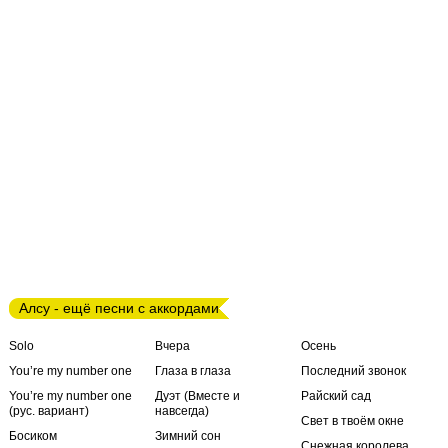
Алсу - ещё песни с аккордами
Solo
Вчера
Осень
You’re my number one
Глаза в глаза
Последний звонок
You’re my number one
Дуэт (Вместе и
Райский сад
(рус. вариант)
навсегда)
Свет в твоём окне
Босиком
Зимний сон
Снежная королева