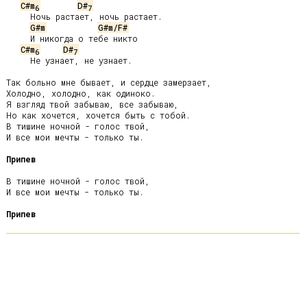
C#m
D#
6
7
     Ночь растает, ночь растает.

G#m
G#m/F#
     И никогда о тебе никто

C#m
D#
6
7
     Не узнает, не узнает.

Так больно мне бывает, и сердце замерзает,

Холодно, холодно, как одиноко.

Я взгляд твой забываю, все забываю,

Но как хочется, хочется быть с тобой.

В тишине ночной - голос твой,

И все мои мечты - только ты.

Припев
В тишине ночной - голос твой,

И все мои мечты - только ты.

Припев