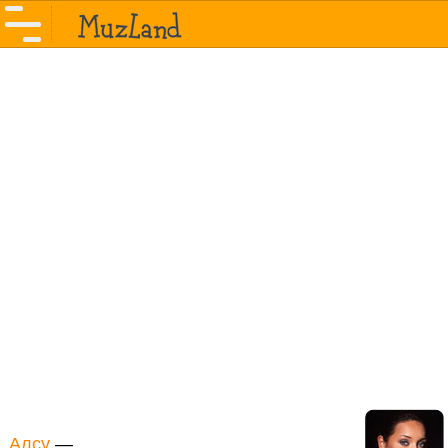
Алсу
—