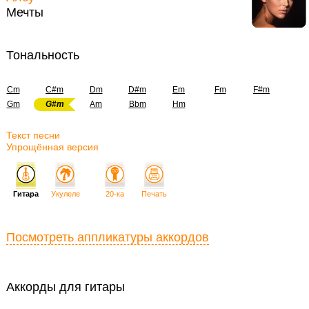
Мечты
Тональность
Cm
C#m
Dm
D#m
Em
Fm
F#m
Gm
G#m
Am
Bbm
Hm
Текст песни
Упрощённая версия
Гитара
Укулеле
20-ка
Печать
Посмотреть аппликатуры аккордов
Аккорды для гитары