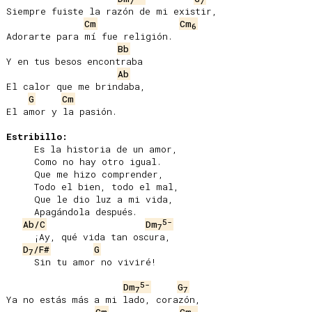
7
7
Siempre fuiste la razón de mi existir,

Cm
Cm
6
Adorarte para mí fue religión.

Bb
Y en tus besos encontraba

Ab
El calor que me brindaba,

G
Cm
El amor y la pasión.

Estribillo:
     Es la historia de un amor,

     Como no hay otro igual.

     Que me hizo comprender,

     Todo el bien, todo el mal,

     Que le dio luz a mi vida,

     Apagándola después.

5-
Ab/C
Dm
7
     ¡Ay, qué vida tan oscura,

D
/F#
G
7
     Sin tu amor no viviré!

5-
Dm
G
7
7
Ya no estás más a mi lado, corazón,
