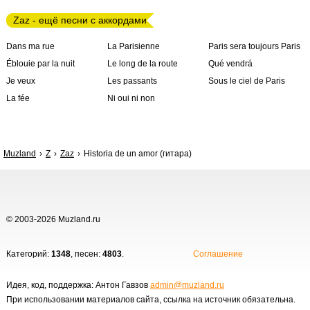
Zaz - ещё песни с аккордами
Dans ma rue
La Parisienne
Paris sera toujours Paris
Éblouie par la nuit
Le long de la route
Qué vendrá
Je veux
Les passants
Sous le ciel de Paris
La fée
Ni oui ni non
Muzland
Z
Zaz
Historia de un amor (гитара)
© 2003-2026 Muzland.ru
Категорий:
1348
, песен:
4803
.
Соглашение
Идея, код, поддержка: Антон Гавзов
admin@muzland.ru
При использовании материалов сайта, ссылка на источник обязательна.