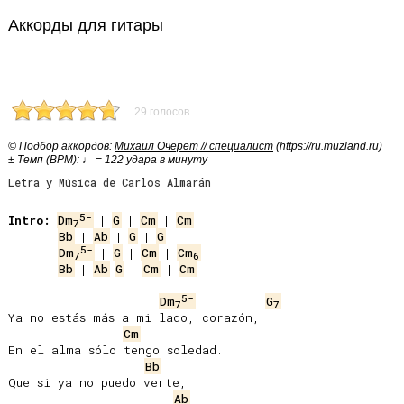
Аккорды для гитары
29 голосов
© Подбор аккордов:
Михаил Очерет // специалист
(https://ru.muzland.ru)
± Темп (BPM): ♩ = 122 удара в минуту
Letra y Música de Carlos Almarán
5-
Intro:
Dm
 | 
G
 | 
Cm
 | 
Cm
7
Bb
 | 
Ab
 | 
G
 | 
G
5-
Dm
 | 
G
 | 
Cm
 | 
Cm
7
6
Bb
 | 
Ab
G
 | 
Cm
 | 
Cm
5-
Dm
G
7
7
Ya no estás más a mi lado, corazón,

Cm
En el alma sólo tengo soledad.

Bb
Que si ya no puedo verte,

Ab