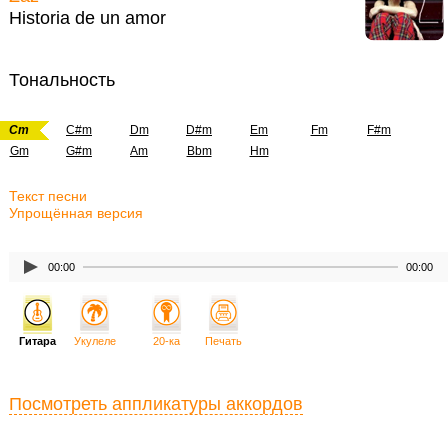
Historia de un amor
Тональность
Cm
C#m
Dm
D#m
Em
Fm
F#m
Gm
G#m
Am
Bbm
Hm
Текст песни
Упрощённая версия
00:00
00:00
Гитара
Укулеле
20-ка
Печать
Посмотреть аппликатуры аккордов