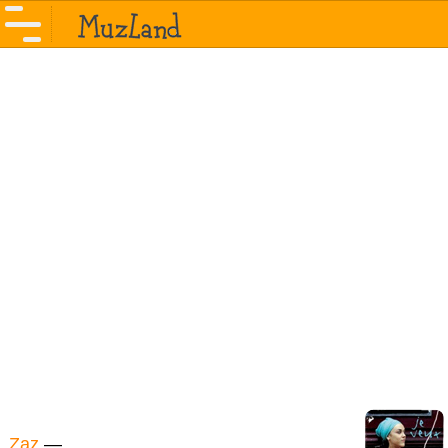
Zaz
—