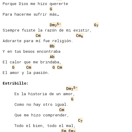
Porque Dios me hizo quererte

G
Para hacerme sufrir más…

5-
Dm
G
7
7
Siempre fuiste la razón de mi existir,

Cm
Cm
6
Adorarte para mí fue religión.

Bb
Y en tus besos encontraba

Ab
El calor que me brindaba,

G
Cm
G
Cm
El amor y la pasión.

Estribillo:
5-
Dm
7
     Es la historia de un amor,

G
     Como no hay otro igual.

Cm
     Que me hizo comprender,

C
7
     Todo el bien, todo el mal,

Fm
Fm
7