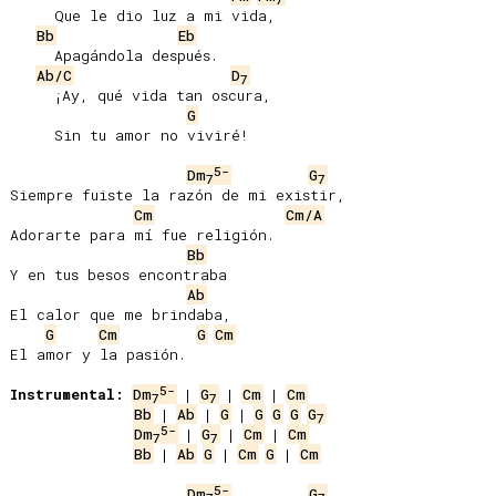
     Que le dio luz a mi vida,

Bb
Eb
     Apagándola después.

Ab/C
D
7
     ¡Ay, qué vida tan oscura,

G
     Sin tu amor no viviré!

5-
Dm
G
7
7
Siempre fuiste la razón de mi existir,

Cm
Cm/A
Adorarte para mí fue religión.

Bb
Y en tus besos encontraba

Ab
El calor que me brindaba,

G
Cm
G
Cm
El amor y la pasión.

5-
Instrumental:
Dm
 | 
G
 | 
Cm
 | 
Cm
7
7
Bb
 | 
Ab
 | 
G
 | 
G
G
G
G
7
5-
Dm
 | 
G
 | 
Cm
 | 
Cm
7
7
Bb
 | 
Ab
G
 | 
Cm
G
 | 
Cm
5-
Dm
G