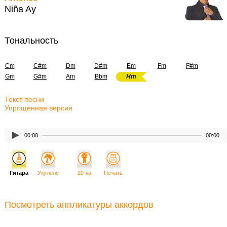
Niña Ay
Тональность
Cm
C#m
Dm
D#m
Em
Fm
F#m
Gm
G#m
Am
Bbm
Hm
Текст песни
Упрощённая версия
00:00
00:00
Гитара
Укулеле
20-ка
Печать
Посмотреть аппликатуры аккордов