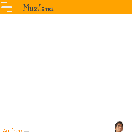
Américo
—