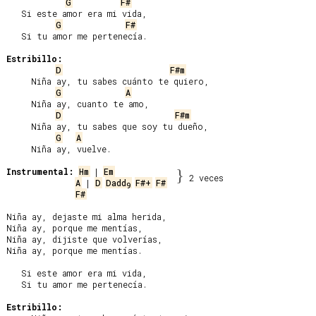
G
F#
   Si este amor era mi vida,

G
F#
   Si tu amor me pertenecía.

Estribillo:
D
F#m
     Niña ay, tu sabes cuánto te quiero,

G
A
     Niña ay, cuanto te amo,

D
F#m
     Niña ay, tu sabes que soy tu dueño,

G
A
     Niña ay, vuelve.

Instrumental:
Hm
 | 
Em
}
2 veces
A
 | 
D
Dadd
F#+
F#
9
F#
Niña ay, dejaste mi alma herida,

Niña ay, porque me mentías,

Niña ay, dijiste que volverías,

Niña ay, porque me mentías.

   Si este amor era mi vida,

   Si tu amor me pertenecía.

Estribillo: