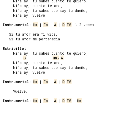
     Niña ay, tu sabes cuánto te quiero,

     Niña ay, cuanto te amo,

     Niña ay, tu sabes que soy tu dueño,

     Niña ay, vuelve.

Instrumental:
Hm
 | 
Em
 | 
A
 | 
D
F#
  } 2 veces

   Si tu amor era mi vida,

   Si tu amor me pertenecía.

Estribillo:
     Niña ay, tu sabes cuánto te quiero,

G
Hm
A
7
     Niña ay, cuanto te amo,

     Niña ay, tu sabes que soy tu dueño,

     Niña ay, vuelve.

Instrumental:
Hm
 | 
Em
 | 
A
 | 
D
F#
     Vuelve…

Instrumental:
Hm
 | 
Em
 | 
A
 | 
D
F#
 | 
Hm