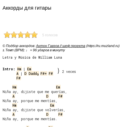
Аккорды для гитары
5 голосов
© Подбор аккордов:
Антон Гавзов // шеф проекта
(https://ru.muzland.ru)
± Темп (BPM): ♩ = 96 ударов в минуту
Letra y Música de William Luna
Intro:
Hm
 | 
Em
}
2 veces
A
 | 
D
Dadd
F#+
F#
9
F#
Hm
Em
Niña ay, dijiste que me querías,

A
D
F#
Niña ay, porque me mentías,

Hm
Em
Niña ay, dijiste que volverías,

A
D
F#
Niña ay, porque me mentías.
