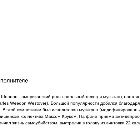
сполнителе
 Шеннон - американский рок-н-ролльный певец и музыкант, настоя
arles Weedon Westover). Большой популярности добился благодаря
). В этой композиции был использован музитрон (модифицированны
вишником коллектива Максом Круком. На фоне приема антидепресс
ончил жизнь самоубийством, выстрелив в голову из винтовки 22 кал