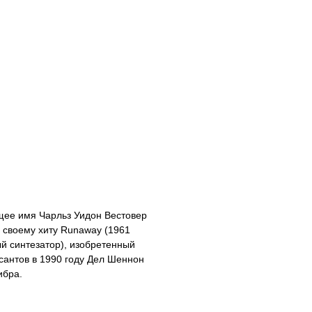
щее имя Чарльз Уидон Вестовер
 своему хиту Runaway (1961
й синтезатор), изобретенный
антов в 1990 году Дел Шеннон
ибра.