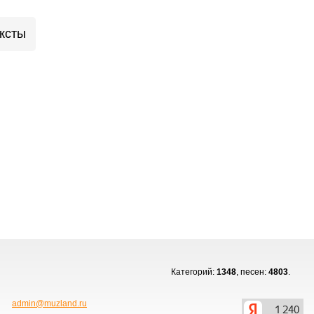
ксты
Категорий:
1348
, песен:
4803
.
admin@muzland.ru