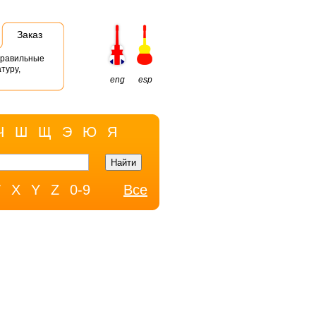
Заказ
правильные
туру,
eng
esp
Ч
Ш
Щ
Э
Ю
Я
W
X
Y
Z
0-9
Все