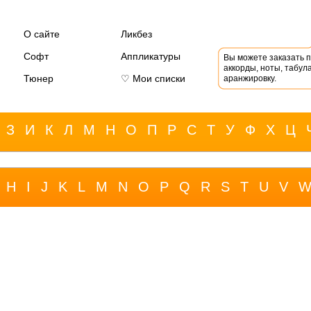
О сайте
Ликбез
Софт
Аппликатуры
Вы можете заказать 
аккорды, ноты, табула
Тюнер
♡ Мои списки
аранжировку.
З
И
К
Л
М
Н
О
П
Р
С
Т
У
Ф
Х
Ц
H
I
J
K
L
M
N
O
P
Q
R
S
T
U
V