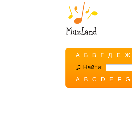
А
Б
В
Г
Д
Е
Ж
Найти:
A
B
C
D
E
F
G