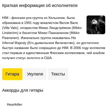
Краткая информация об исполнителе
HIM - финская рок-группа из Хельсинки, была
образована в 1991 году вокалистом Вилле Вало
(Ville Valo), гитаристом Микко Линдстрёмом (Mikko
Lindström) и басистом Микко Паананеном (Mikko
Paananen). Изначально группа называлась His
Infernal Majesty (Его дьявольское Величество), но достаточно
быстро название было сокращено до HIM. В 2006 году коллектив
стал первым и единственным Финским коллективом, чей альбом
получил статус золотого в США.
Гитара
Укулеле
Тексты
Аккорды для гитары
Heartkiller