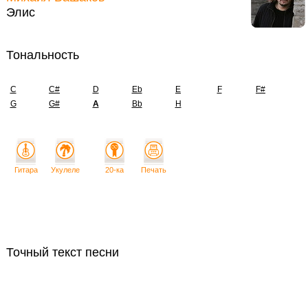
Элис
Тональность
C
C#
D
Eb
E
F
F#
G
G#
A
Bb
H
Гитара
Укулеле
20-ка
Печать
Точный текст песни