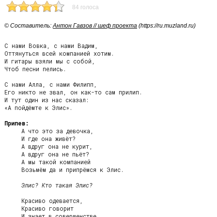
84 голоса
© Cоставитель:
Антон Гавзов // шеф проекта
(https://ru.muzland.ru)
С нами Вовка, с нами Вадим,

Оттянуться всей компанией хотим.

И гитары взяли мы с собой,

Чтоб песни пелись.

С нами Алла, с нами Филипп,

Его никто не звал, он как-то сам прилип.

И тут один из нас сказал:

«А пойдёмте к Элис».

Припев:
     А что это за девочка,

     И где она живёт?

     А вдруг она не курит,

     А вдруг она не пьёт?

     А мы такой компанией

     Возьмём да и припрёмся к Элис.

Элис? Кто такая Элис?
     Красиво одевается,

     Красиво говорит

     И знает в совершенстве
