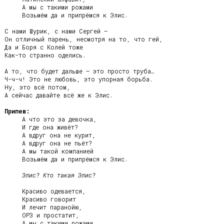
     А мы с такими рожами

     Возьмём да и припрёмся к Элис.

С нами Шурик, с нами Сергей –

Он отличный парень, несмотря на то, что гей,

Да и Боря с Колей тоже

Как-то странно оделись.

А то, что будет дальше – это просто труба…

Ч-ч-ч! Это не любовь, это упорная борьба.

Ну, это всё потом,

А сейчас давайте всё же к Элис.

Припев:
     А что это за девочка,

     И где она живёт?

     А вдруг она не курит,

     А вдруг она не пьёт?

     А мы такой компанией

     Возьмём да и припрёмся к Элис.

Элис? Кто такая Элис?
     Красиво одевается,

     Красиво говорит

     И лечит паранойю,

     ОРЗ и простатит,

     А мы с такими рожами
