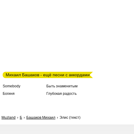
Михаил Башаков - ещё песни с аккордами
Somebody
Быть знаменитым
Богиня
Глубокая радость
Muzland
Б
Башаков Михаил
Элис (текст)