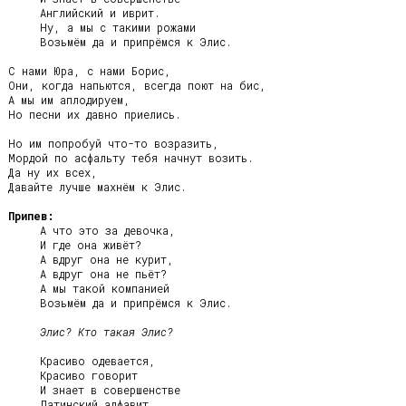
     Английский и иврит.

     Ну, а мы с такими рожами

     Возьмём да и припрёмся к Элис.

С нами Юра, с нами Борис,

Они, когда напьются, всегда поют на бис,

А мы им аплодируем,

Но песни их давно приелись.

Но им попробуй что-то возразить,

Мордой по асфальту тебя начнут возить.

Да ну их всех,

Давайте лучше махнём к Элис.

Припев:
     А что это за девочка,

     И где она живёт?

     А вдруг она не курит,

     А вдруг она не пьёт?

     А мы такой компанией

     Возьмём да и припрёмся к Элис.

Элис? Кто такая Элис?
     Красиво одевается,

     Красиво говорит

     И знает в совершенстве

     Латинский алфавит,
