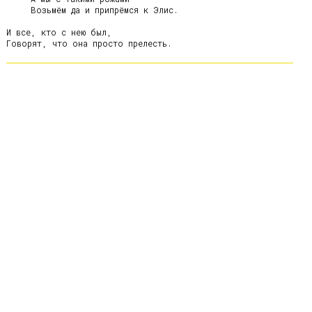
     Возьмём да и припрёмся к Элис.

И все, кто с нею был,
