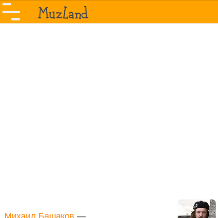
Михаил Башаков
—