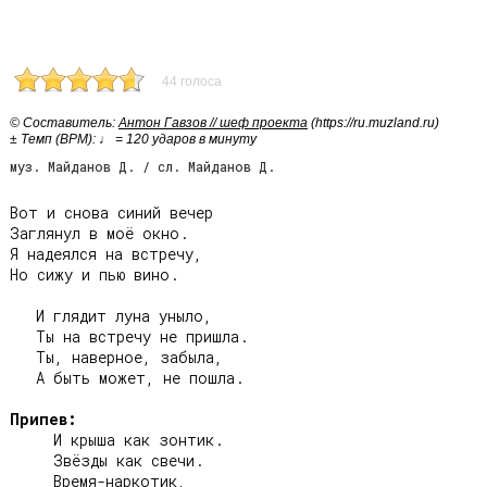
44 голоса
© Cоставитель:
Антон Гавзов // шеф проекта
(https://ru.muzland.ru)
± Темп (BPM): ♩ = 120 ударов в минуту
муз. Майданов Д. / сл. Майданов Д.
Вот и снова синий вечер

Заглянул в моё окно.

Я надеялся на встречу,

Но сижу и пью вино.

   И глядит луна уныло,

   Ты на встречу не пришла.

   Ты, наверное, забыла,

   А быть может, не пошла.

Припев:
     И крыша как зонтик.

     Звёзды как свечи.

     Время-наркотик,
