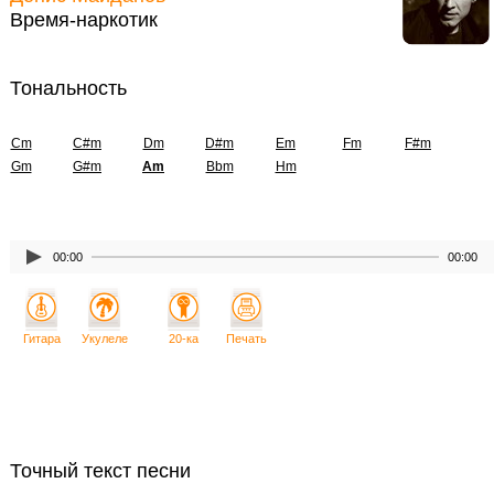
Время-наркотик
Тональность
Cm
C#m
Dm
D#m
Em
Fm
F#m
Gm
G#m
Am
Bbm
Hm
00:00
00:00
Гитара
Укулеле
20-ка
Печать
Точный текст песни