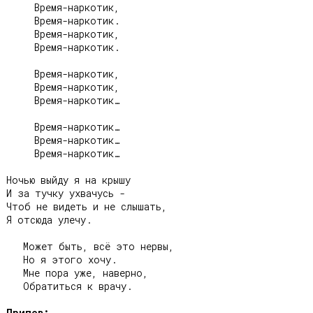
     Время-наркотик,

     Время-наркотик.

     Время-наркотик,

     Время-наркотик.

     Время-наркотик,

     Время-наркотик,

     Время-наркотик…

     Время-наркотик…

     Время-наркотик…

     Время-наркотик…

Ночью выйду я на крышу

И за тучку ухвачусь -

Чтоб не видеть и не слышать,

Я отсюда улечу.

   Может быть, всё это нервы,

   Но я этого хочу.

   Мне пора уже, наверно,

   Обратиться к врачу.

Припев: