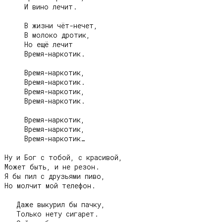
     И вино лечит.

     В жизни чёт-нечет,

     В молоко дротик,

     Но ещё лечит

     Время-наркотик.

     Время-наркотик,

     Время-наркотик.

     Время-наркотик,

     Время-наркотик.

     Время-наркотик,

     Время-наркотик,

     Время-наркотик…

Ну и Бог с тобой, с красивой,

Может быть, и не резон.

Я бы пил с друзьями пиво,

Но молчит мой телефон.

   Даже выкурил бы пачку,

   Только нету сигарет.
