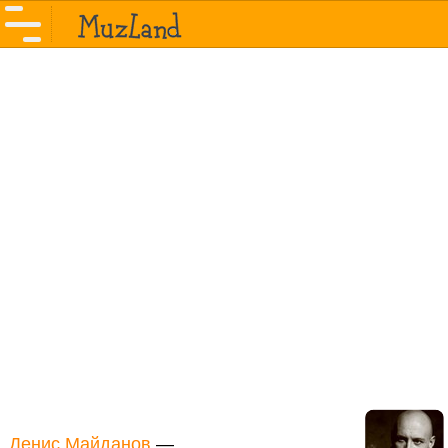
Денис Майданов
—