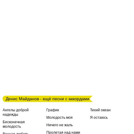
Денис Майданов - ещё песни с аккордами
Ангелы доброй
График
Тихий океан
надежды
Молодость моя
Я остаюсь
Бесконечная
Ничего не жаль
молодость
Пролетая над нами