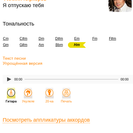
Я отпускаю тебя
Тональность
Cm
C#m
Dm
D#m
Em
Fm
F#m
Gm
G#m
Am
Bbm
Hm
Текст песни
Упрощённая версия
00:00
00:00
Гитара
Укулеле
20-ка
Печать
Посмотреть аппликатуры аккордов