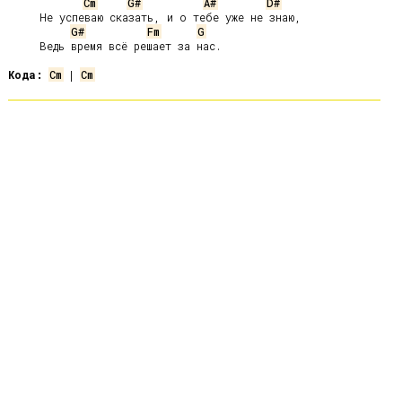
Cm
G#
A#
D#
     Не успеваю сказать, и о тебе уже не знаю,

G#
Fm
G
     Ведь время всё решает за нас.

Кода:
Cm
 | 
Cm