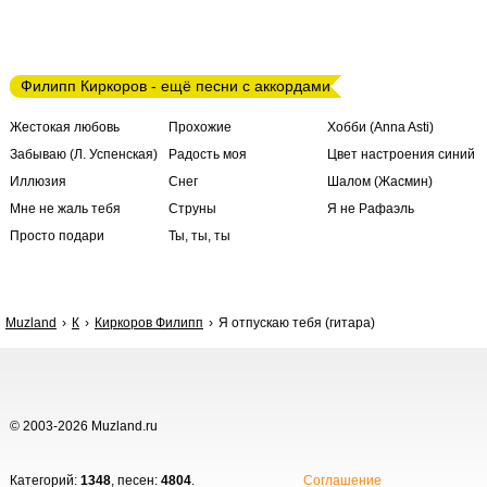
Филипп Киркоров - ещё песни с аккордами
Жестокая любовь
Прохожие
Хобби (Anna Asti)
Забываю (Л. Успенская)
Радость моя
Цвет настроения синий
Иллюзия
Снег
Шалом (Жасмин)
Мне не жаль тебя
Струны
Я не Рафаэль
Просто подари
Ты, ты, ты
Muzland
К
Киркоров Филипп
Я отпускаю тебя (гитара)
© 2003-2026 Muzland.ru
Категорий:
1348
, песен:
4804
.
Соглашение