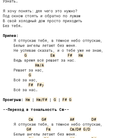
Узнать…

Я хочу понять: для чего это нужно?

Под окном стоять и обратно по лужам

В свой холодный дом просто приходить

Без тебя…

Припев:
     Я отпускаю тебя, в тёмное небо отпускаю,

     Белые ангелы летают без меня.

     Не успеваю сказать, и о тебе уже не знаю,

G
Em
F#
Hm
     Ведь время всё решает за нас.

Hm/A
     Решает за нас,

G
     Всё за нас,

F#
F#
7
     Всё за нас…

Проигрыш:
Hm
 | 
Hm/F#
 | 
G
 | 
F#
G
--Переход в тональность Cm--
Cm
G#
A#
D#
     Я отпускаю тебя, в тёмное небо отпускаю,

G#
Fm
Cm/D#
G/D
     Белые ангелы летают без меня.
