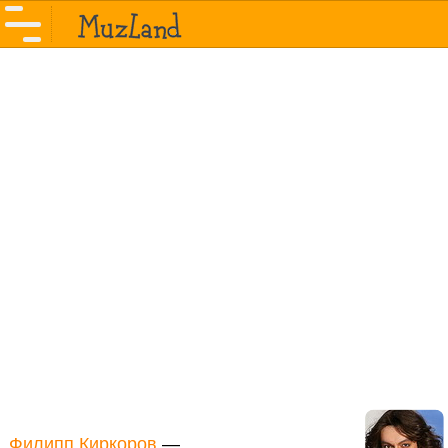
Филипп Киркоров
—