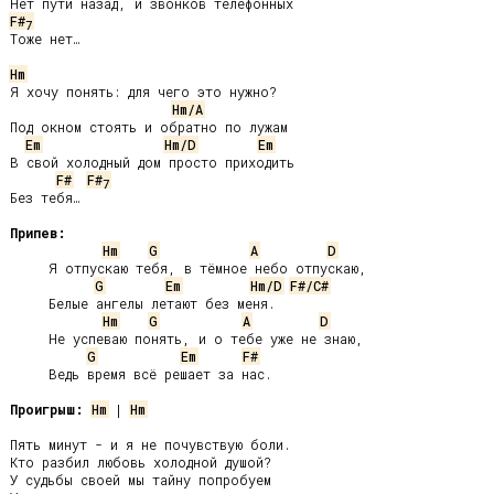
F#
7
Тоже нет…

Hm
Я хочу понять: для чего это нужно?

Hm/A
Под окном стоять и обратно по лужам

Em
Hm/D
Em
В свой холодный дом просто приходить

F#
F#
7
Без тебя…

Припев:
Hm
G
A
D
     Я отпускаю тебя, в тёмное небо отпускаю,

G
Em
Hm/D
F#/C#
     Белые ангелы летают без меня.

Hm
G
A
D
     Не успеваю понять, и о тебе уже не знаю,

G
Em
F#
     Ведь время всё решает за нас.

Проигрыш:
Hm
 | 
Hm
Пять минут - и я не почувствую боли.

Кто разбил любовь холодной душой?

У судьбы своей мы тайну попробуем
