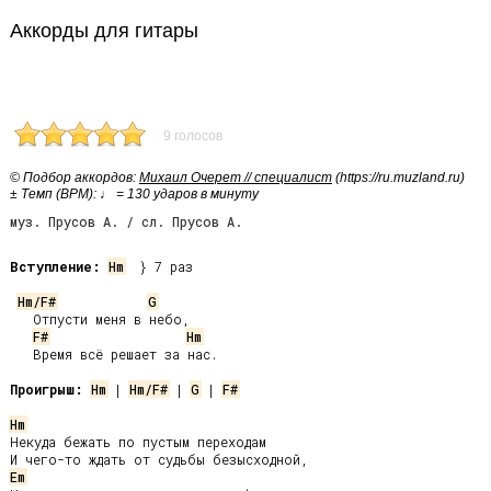
Аккорды для гитары
9 голосов
© Подбор аккордов:
Михаил Очерет // специалист
(https://ru.muzland.ru)
± Темп (BPM): ♩ = 130 ударов в минуту
муз. Прусов А. / сл. Прусов А.
Вступление:
Hm
  } 7 раз

Hm/F#
G
   Отпусти меня в небо,

F#
Hm
   Время всё решает за нас.

Проигрыш:
Hm
 | 
Hm/F#
 | 
G
 | 
F#
Hm
Некуда бежать по пустым переходам

Em