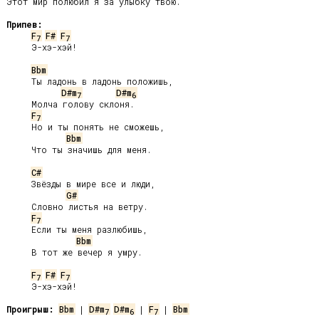
Этот мир полюбил я за улыбку твою.

Припев:
F
F#
F
7
7
     Э-хэ-хэй!

Bbm
     Ты ладонь в ладонь положишь,

D#m
D#m
7
6
     Молча голову склоня.

F
7
     Но и ты понять не сможешь,

Bbm
     Что ты значишь для меня.

C#
     Звёзды в мире все и люди,

G#
     Словно листья на ветру.

F
7
     Если ты меня разлюбишь,

Bbm
     В тот же вечер я умру.

F
F#
F
7
7
     Э-хэ-хэй!

Проигрыш:
Bbm
 | 
D#m
D#m
 | 
F
 | 
Bbm
7
6
7