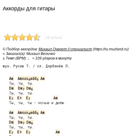
Аккорды для гитары
24 голоса
© Подбор аккордов:
Михаил Очерет // специалист
(https://ru.muzland.ru)
» Заказал(а): Михаил Величко
± Темп (BPM): ♩ = 109 ударов в минуту
муз. Русев Т. / сл. Дербенёв Л.
Am
Amsus
add
Am
4
9
   Ты, ты, ты.

Dm
Dm
Dm
7
6
   Ты, ты, ты.

E
E+
E
Am
7
7
   Ты, ты, ты - ночью и днём.

Am
Amsus
add
Am
4
9
   Ты, ты, ты.

Dm
Dm
Dm
7
6
   Ты, ты, ты.

E
E+
E
Am
7
7