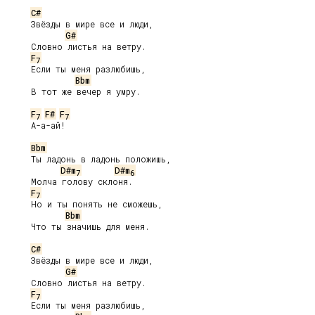
C#
     Звёзды в мире все и люди,

G#
     Словно листья на ветру.

F
7
     Если ты меня разлюбишь,

Bbm
     В тот же вечер я умру.

F
F#
F
7
7
     А-а-ай!

Bbm
     Ты ладонь в ладонь положишь,

D#m
D#m
7
6
     Молча голову склоня.

F
7
     Но и ты понять не сможешь,

Bbm
     Что ты значишь для меня.

C#
     Звёзды в мире все и люди,

G#
     Словно листья на ветру.

F
7
     Если ты меня разлюбишь,
