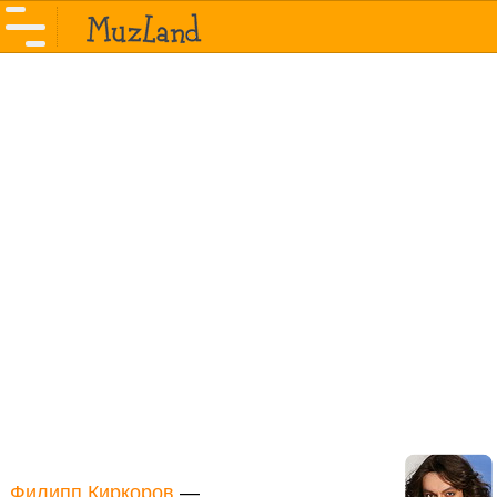
Филипп Киркоров
—