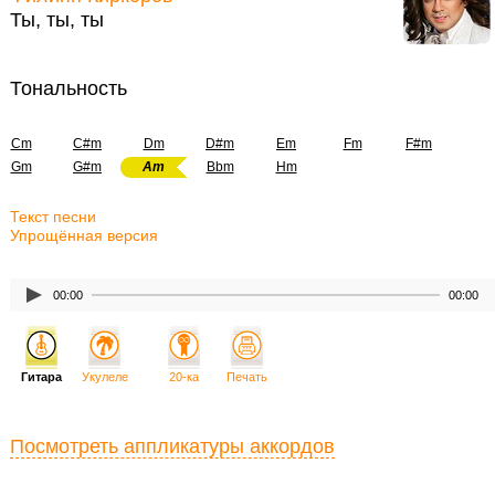
Ты, ты, ты
Тональность
Cm
C#m
Dm
D#m
Em
Fm
F#m
Gm
G#m
Am
Bbm
Hm
Текст песни
Упрощённая версия
00:00
00:00
Гитара
Укулеле
20-ка
Печать
Посмотреть аппликатуры аккордов