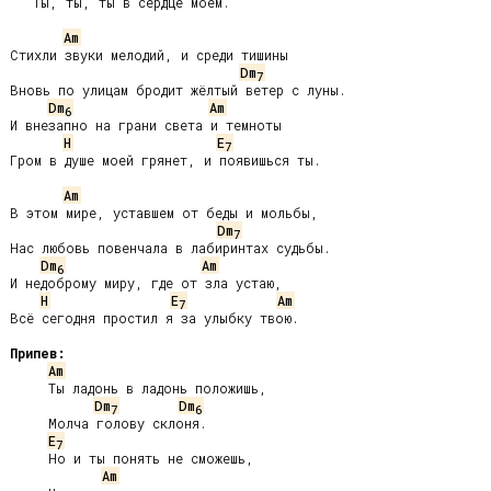
   Ты, ты, ты в сердце моём.

Am
Стихли звуки мелодий, и среди тишины

Dm
7
Вновь по улицам бродит жёлтый ветер с луны.

Dm
Am
6
И внезапно на грани света и темноты

H
E
7
Гром в душе моей грянет, и появишься ты.

Am
В этом мире, уставшем от беды и мольбы,

Dm
7
Нас любовь повенчала в лабиринтах судьбы.

Dm
Am
6
И недоброму миру, где от зла устаю,

H
E
Am
7
Всё сегодня простил я за улыбку твою.

Припев:
Am
     Ты ладонь в ладонь положишь,

Dm
Dm
7
6
     Молча голову склоня.

E
7
     Но и ты понять не сможешь,

Am