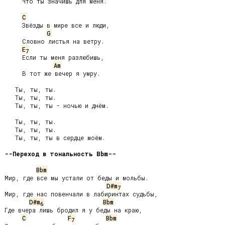
     Что ты значишь для меня.

C
     Звёзды в мире все и люди,

G
     Словно листья на ветру.

E
7
     Если ты меня разлюбишь,

Am
     В тот же вечер я умру.

   Ты, ты, ты.

   Ты, ты, ты.

   Ты, ты, ты - ночью и днём.

   Ты, ты, ты.

   Ты, ты, ты.

   Ты, ты, ты в сердце моём.

--Переход в тональность Bbm--
Bbm
Мир, где все мы устали от беды и мольбы.

D#m
7
Мир, где нас повенчали в лабиринтах судьбы,

D#m
Bbm
6
Где вчера лишь бродил я у беды на краю,

C
F
Bbm
7