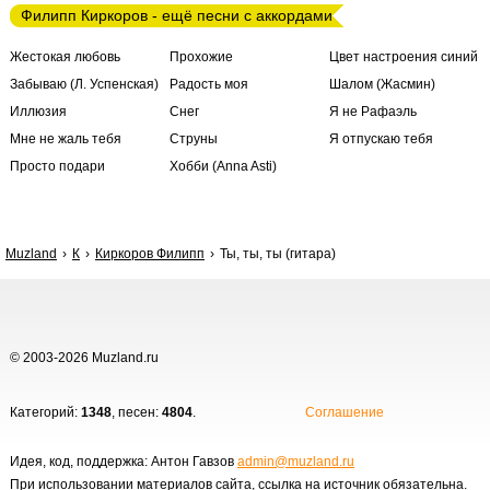
Филипп Киркоров - ещё песни с аккордами
Жестокая любовь
Прохожие
Цвет настроения синий
Забываю (Л. Успенская)
Радость моя
Шалом (Жасмин)
Иллюзия
Снег
Я не Рафаэль
Мне не жаль тебя
Струны
Я отпускаю тебя
Просто подари
Хобби (Anna Asti)
Muzland
К
Киркоров Филипп
Ты, ты, ты (гитара)
© 2003-2026 Muzland.ru
Категорий:
1348
, песен:
4804
.
Соглашение
Идея, код, поддержка: Антон Гавзов
admin@muzland.ru
При использовании материалов сайта, ссылка на источник обязательна.