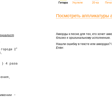
Гитара
Укулеле
20-ка
Печа
Посмотреть аппликатуры 
Аккорды к песне для тех, кто хочет а
пециалист
близко к оригинальному исполнению
.
Нашли ошибку в тексте или аккордах
Enter
.
 городе 2"
Я.
 } 4 раза
