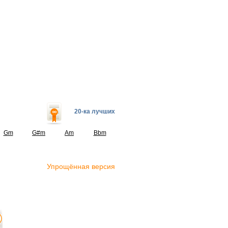
20-ка лучших
Gm
G#m
Am
Bbm
Упрощённая версия