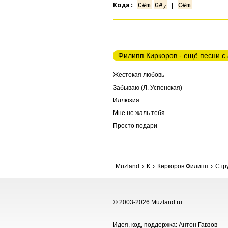
Кода:
C#m
G#
 | 
C#m
7
Филипп Киркоров - ещё песни с
Жестокая любовь
Забываю (Л. Успенская)
Иллюзия
Мне не жаль тебя
Просто подари
Muzland
К
Киркоров Филипп
Стру
© 2003-2026 Muzland.ru
Идея, код, поддержка: Антон Гавзов