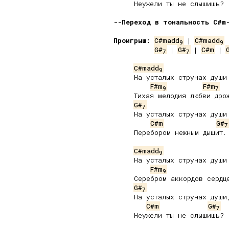
     Неужели ты не слышишь?

--Переход в тональность C#m
Проигрыш:
C#madd
 | 
C#madd
 
9
9
G#
 | 
G#
 | 
C#m
 | 
7
7
C#madd
9
     На усталых струнах души

F#m
F#m
9
7
     Тихая мелодия любви дрож
G#
7
     На усталых струнах души

C#m
G#
7
     Перебором нежным дышит.

C#madd
9
     На усталых струнах души

F#m
9
     Серебром аккордов сердце
G#
7
     На усталых струнах души,
C#m
G#
7
     Неужели ты не слышишь?
