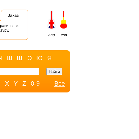
Заказ
правильные
туру,
eng
esp
Ч
Ш
Щ
Э
Ю
Я
W
X
Y
Z
0-9
Все