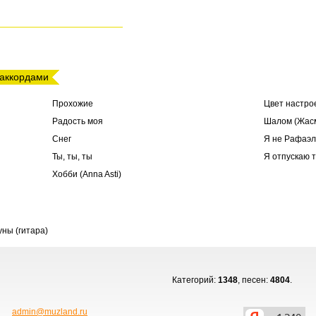
 аккордами
Прохожие
Цвет настро
Радость моя
Шалом (Жас
Снег
Я не Рафаэл
Ты, ты, ты
Я отпускаю 
Хобби (Anna Asti)
ны (гитара)
Категорий:
1348
, песен:
4804
.
admin@muzland.ru