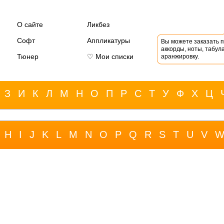
О сайте
Ликбез
Софт
Аппликатуры
Вы можете заказать 
аккорды, ноты, табула
Тюнер
♡ Мои списки
аранжировку.
З
И
К
Л
М
Н
О
П
Р
С
Т
У
Ф
Х
Ц
H
I
J
K
L
M
N
O
P
Q
R
S
T
U
V