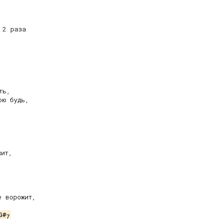
 2 раза

ь,

ю будь,

ит,

 ворожит,



G#
7