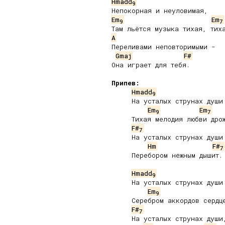
Hmadd
9
Em
Em
9
7
A
Переливами неповторимыми -

Gmaj
F#
Она играет для тебя.

Припев:
Hmadd
9
     На усталых струнах души

Em
Em
9
7
     Тихая мелодия любви дрож
F#
7
     На усталых струнах души

Hm
F#
7
     Перебором нежным дышит.

Hmadd
9
     На усталых струнах души

Em
9
     Серебром аккордов сердце
F#
7
     На усталых струнах души,