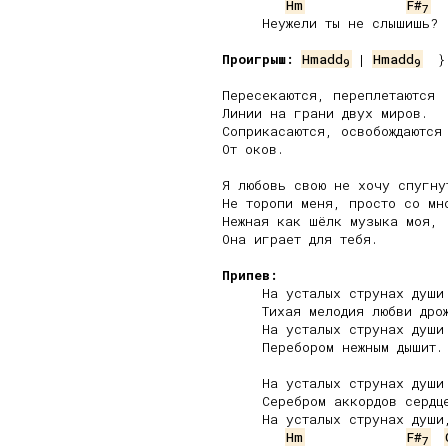
Hm
F#
7
     Неужели ты не слышишь?

Проигрыш:
Hmadd
 | 
Hmadd
  }
9
9
Пересекаются, переплетаются

Линии на грани двух миров.

Соприкасаются, освобождаются

От оков.

Я любовь свою не хочу спугнут
Не торопи меня, просто со мно
Нежная как шёлк музыка моя,

Она играет для тебя.

Припев:
     На усталых струнах души

     Тихая мелодия любви дрож
     На усталых струнах души

     Перебором нежным дышит.

     На усталых струнах души

     Серебром аккордов сердце
     На усталых струнах души,
Hm
F#
7