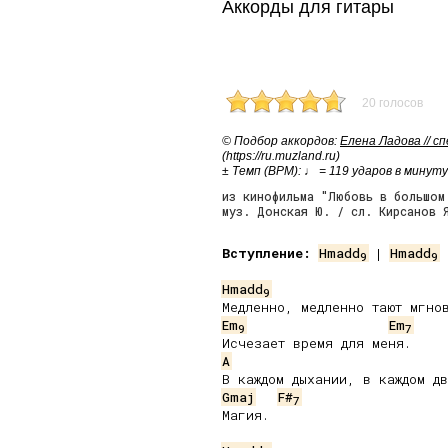
Аккорды для гитары
20 голосов
© Подбор аккордов:
Елена Ладова // с
(https://ru.muzland.ru)
± Темп (BPM): ♩ = 119 ударов в минуту
из кинофильма "Любовь в большом
муз. Донская Ю. / сл. Кирсанов 
Вступление:
Hmadd
 | 
Hmadd
 
9
9
Hmadd
9
Em
Em
9
7
A
Gmaj
F#
7
Магия.
