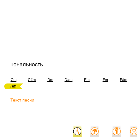
Тональность
Cm
C#m
Dm
D#m
Em
Fm
F#m
Hm
Текст песни