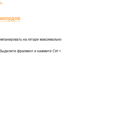
ть
аккордов
ккомпанировать на гитаре максимально
? Выделите фрагмент и нажмите
Ctrl +