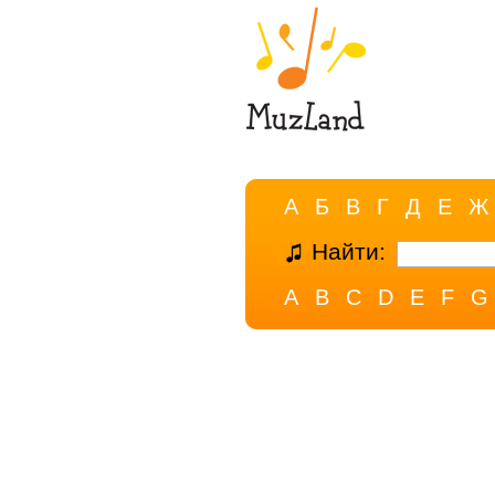
А
Б
В
Г
Д
Е
Ж
Найти:
A
B
C
D
E
F
G