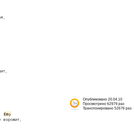
ит,

Опубликовано 20.04.10
Просмотрено 62979 раз
Транспонировано 52676 раз
Em
7
 ворожит,


