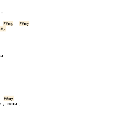
--
| 
F#m
 | 
F#m
9
7
G#
7
ит,

F#m
7
 дорожит,


