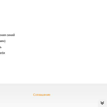
ения синий
мин)
ь
тебя
Соглашение