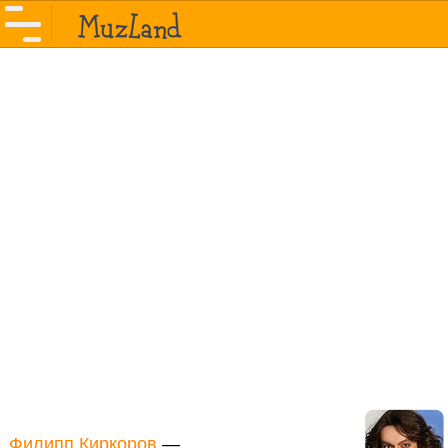
Филипп Киркоров
—