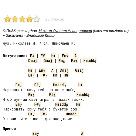
13 голосов
© Подбор аккордов:
Михаил Очерет // специалист
(https://ru.muzland.ru)
» Заказал(а): Владимир Колин
муз. Николаев И. / сл. Николаев И.
Вступление:
F#
 | 
F#
 | 
Hm
 | 
Em
 | 
A
7
Dmaj
 | 
Gmaj
 | 
Em
 | 
F#
 | 
Hmadd
6
7
9
Hm
 | 
Em
 | 
A
 | 
Dmaj
 | 
Gmaj
7
Em
 | 
F#
 | 
Hm
 | 
Hm
6
7
Em
F#
Hmadd
Hm
7
7
9
Нарисовать хочу тебя на фоне звёзд,

Em
F#
Hmadd
7
7
9
Чтоб лунный свет играл в глазах твоих.

Em
F#
Hmadd
Hm
7
7
9
Нарисовать хочу тебя с букетом роз

Em
F#
Hmadd
7
7
9
В ночи, что выпала для нас двоих.

Припев:
Em
A
7