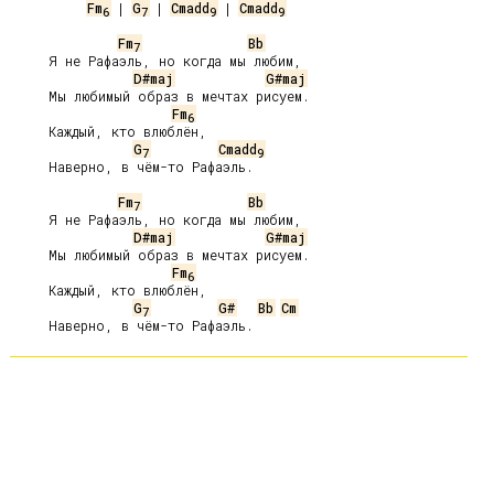
Fm
 | 
G
 | 
Cmadd
 | 
Cmadd
6
7
9
9
Fm
Bb
7
     Я не Рафаэль, но когда мы любим,

D#maj
G#maj
     Мы любимый образ в мечтах рисуем.

Fm
6
     Каждый, кто влюблён,

G
Cmadd
7
9
     Наверно, в чём-то Рафаэль.

Fm
Bb
7
     Я не Рафаэль, но когда мы любим,

D#maj
G#maj
     Мы любимый образ в мечтах рисуем.

Fm
6
     Каждый, кто влюблён,

G
G#
Bb
Cm
7