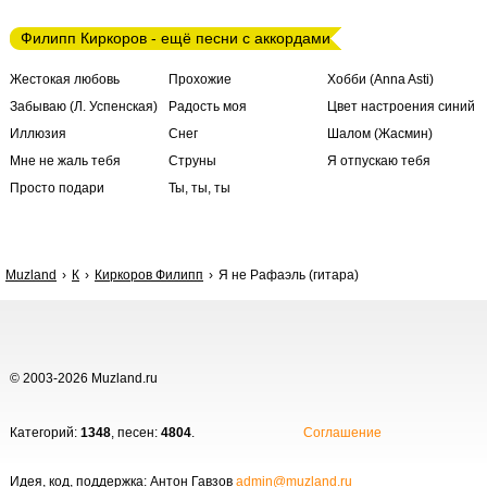
Филипп Киркоров - ещё песни с аккордами
Жестокая любовь
Прохожие
Хобби (Anna Asti)
Забываю (Л. Успенская)
Радость моя
Цвет настроения синий
Иллюзия
Снег
Шалом (Жасмин)
Мне не жаль тебя
Струны
Я отпускаю тебя
Просто подари
Ты, ты, ты
Muzland
К
Киркоров Филипп
Я не Рафаэль (гитара)
© 2003-2026 Muzland.ru
Категорий:
1348
, песен:
4804
.
Соглашение
Идея, код, поддержка: Антон Гавзов
admin@muzland.ru