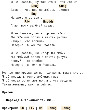
     Я не Рафаэль, ну так что ж, так что же,

Dmaj
Gmaj
     Верю я, что всё же любовь поможет

Em
6
     На холсте оставить

F#
Hmadd
7
9
     Глаз твоих зелёный хмель.

     Я не Рафаэль, но когда мы любим,

     Мы любимый образ в мечтах рисуем.

     Каждый, кто влюблён,

     Наверно, в чём-то Рафаэль.

     Я не Рафаэль, но когда мы любим,

     Мы любимый образ в мечтах рисуем.

     Каждый, кто влюблён,

     Наверно, в чём-то Рафаэль.

Но где мне краски взять, где взять такую кисть,

Чтоб передать тепло любимых глаз.

Чтоб через сотни лет могла с ума сводить

Такая женщина, как ты сейчас.

Припев
--Переход в тональность Cm--
Проигрыш:
Cm
 | 
Fm
 | 
Bb
 | 
D#maj
 | 
G#maj
7