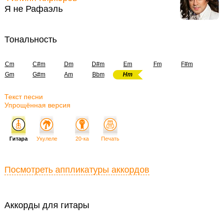
Я не Рафаэль
Тональность
Cm
C#m
Dm
D#m
Em
Fm
F#m
Gm
G#m
Am
Bbm
Hm
Текст песни
Упрощённая версия
Гитара
Укулеле
20-ка
Печать
Посмотреть аппликатуры аккордов
Аккорды для гитары