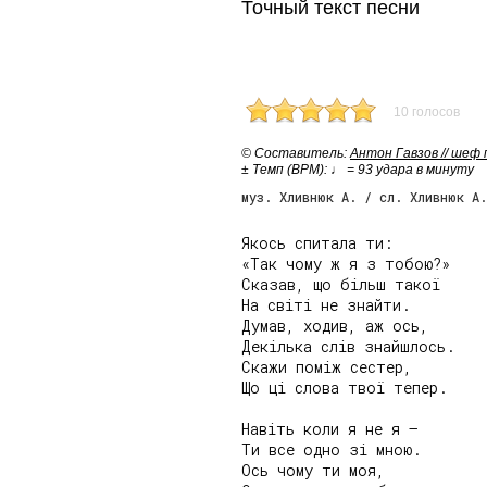
Точный текст песни
10 голосов
© Cоставитель:
Антон Гавзов // шеф
± Темп (BPM): ♩ = 93 удара в минуту
муз. Хливнюк А. / сл. Хливнюк А.
Якось спитала ти:

«Так чому ж я з тобою?»

Сказав, що більш такої

На світі не знайти.

Думав, ходив, аж ось,

Декілька слів знайшлось.

Скажи поміж сестер,

Що ці слова твої тепер.

Навіть коли я не я –

Ти все одно зі мною.

Ось чому ти моя,
