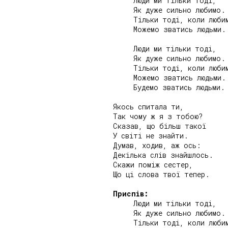
     Люди ми тільки тоді,

     Як дуже сильно любимо.

     Тільки тоді, коли любим
     Можемо зватись людьми.

     Люди ми тільки тоді,

     Як дуже сильно любимо.

     Тільки тоді, коли любим
     Можемо зватись людьми.

     Будемо зватись людьми.

Якось спитала ти,

Так чому ж я з тобою?

Сказав, що більш такої

У світі не знайти.

Думав, ходив, аж ось:

Декілька слів знайшлось.

Скажи поміж сестер,

Що ці слова твої тепер.

Приспів:
     Люди ми тільки тоді,

     Як дуже сильно любимо.

     Тільки тоді, коли любим