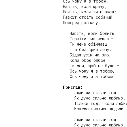
Ось чому я з тобою.

Навіть, коли кричу;

Навіть, коли ти плачеш;

Гавкіт стоїть собачий

Посеред розпачу.

   Навіть, коли болить,

   Терпіти сил немає –

   Ти мене обіймаєш,

   І я без крил лечу.

   Бідам усім на зло,

   Коли обоє рябоє –

   Ти моя, щоб не було –

   Ось чому я з тобою,

   Ось чому я з тобою.

Приспів:
     Люди ми тільки тоді,

     Як дуже сильно любимо.

     Тільки тоді, коли любим
     Можемо зватись людьми.

     Люди ми тільки тоді,

     Як дуже сильно любимо.
