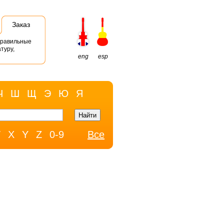
Заказ
правильные
туру,
eng
esp
Ч
Ш
Щ
Э
Ю
Я
W
X
Y
Z
0-9
Все