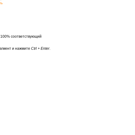
ть
а 100% соответствующий
агмент и нажмите
Ctrl + Enter
.