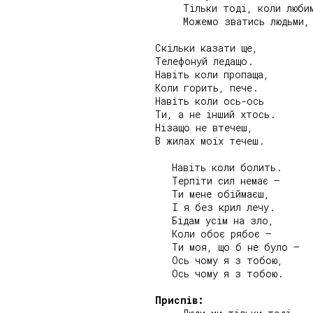
     Тільки тоді, коли любим
     Можемо зватись людьми,

Скільки казати ще,

Телефонуй ледащо.

Навіть коли пропаща,

Коли горить, пече.

Навіть коли ось-ось

Ти, а не інший хтось.

Нізащо не втечеш,

В жилах моїх течеш.

   Навіть коли болить.

   Терпіти сил немає –

   Ти мене обіймаєш,

   І я без крил лечу.

   Бідам усім на зло,

   Коли обоє рябоє –

   Ти моя, що б не було –

   Ось чому я з тобою,

   Ось чому я з тобою.

Приспів: