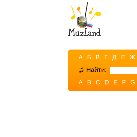
А
Б
В
Г
Д
Е
Ж
Найти:
A
B
C
D
E
F
G