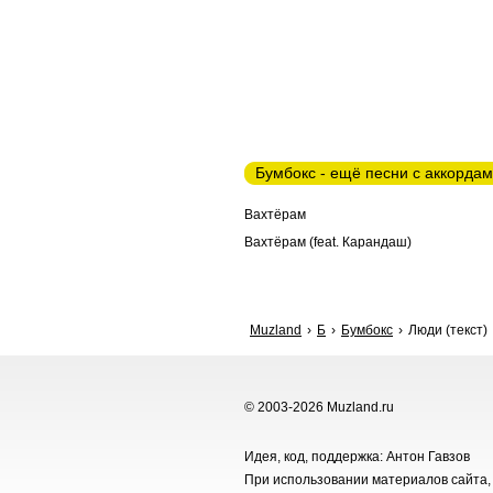
Бумбокс - ещё песни с аккорда
Вахтёрам
Вахтёрам (feat. Карандаш)
Muzland
Б
Бумбокс
Люди (текст)
© 2003-2026 Muzland.ru
Идея, код, поддержка: Антон Гавзов
При использовании материалов сайта, 