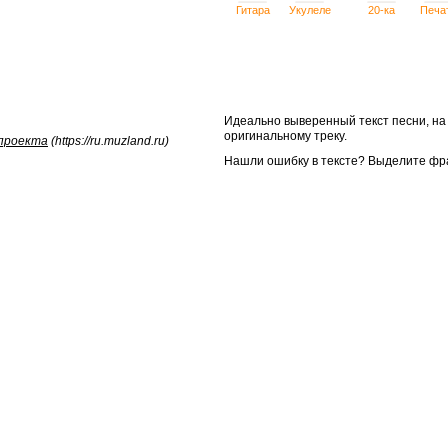
Гитара
Укулеле
20-ка
Печа
Идеально выверенный текст песни, н
оригинальному треку.
 проекта
(https://ru.muzland.ru)
Нашли ошибку в тексте? Выделите фр