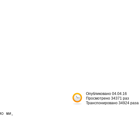
Опубликовано 04.04.16
Просмотрено 34371 раз
Транспонировано 34924 раза
о ми,
