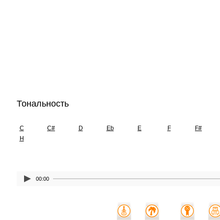
Тональность
C
C#
D
Eb
E
F
F#
H
00:00