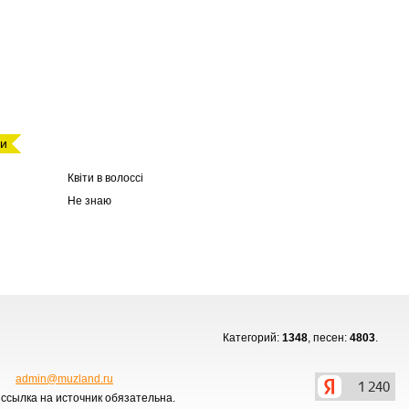
ми
Квiти в волоссi
Не знаю
Категорий:
1348
, песен:
4803
.
admin@muzland.ru
ссылка на источник обязательна.