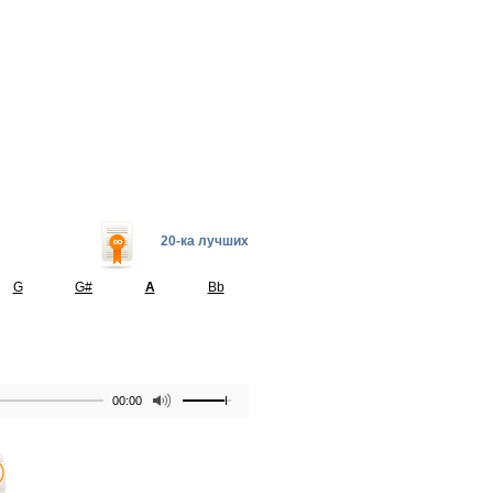
20-ка лучших
G
G#
A
Bb
00:00