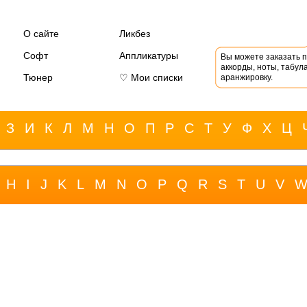
О сайте
Ликбез
Софт
Аппликатуры
Вы можете заказать 
аккорды, ноты, табула
Тюнер
♡ Мои списки
аранжировку.
З
И
К
Л
М
Н
О
П
Р
С
Т
У
Ф
Х
Ц
H
I
J
K
L
M
N
O
P
Q
R
S
T
U
V