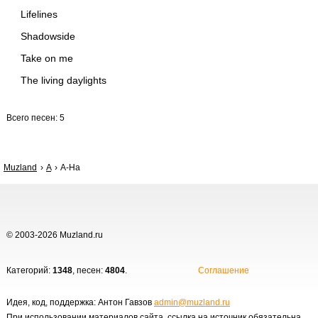
Lifelines
Shadowside
Take on me
The living daylights
Всего песен: 5
Muzland
A
A-Ha
© 2003-2026 Muzland.ru
Категорий:
1348
, песен:
4804
.
Соглашение
Идея, код, поддержка: Антон Гавзов
admin@muzland.ru
При использовании материалов сайта, ссылка на источник обязательна.