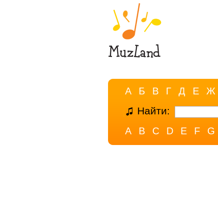
А
Б
В
Г
Д
Е
Ж
Найти:
A
B
C
D
E
F
G