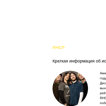
RHCP
Краткая информация об и
Аме
год
Дис
вых
рей
RHC
поб