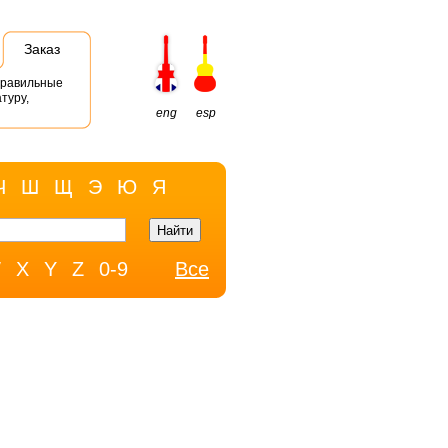
Заказ
правильные
туру,
eng
esp
Ч
Ш
Щ
Э
Ю
Я
W
X
Y
Z
0-9
Все