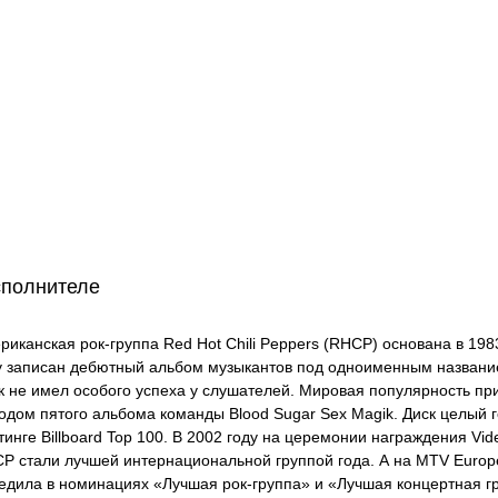
сполнителе
риканская рок-группа Red Hot Chili Peppers (RHCP) основана в 198
у записан дебютный альбом музыкантов под одноименным названием
к не имел особого успеха у слушателей. Мировая популярность при
одом пятого альбома команды Blood Sugar Sex Magik. Диск целый 
тинге Billboard Top 100. В 2002 году на церемонии награждения Vid
P стали лучшей интернациональной группой года. А на MTV Europ
едила в номинациях «Лучшая рок-группа» и «Лучшая концертная г