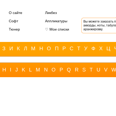
О сайте
Ликбез
Софт
Аппликатуры
Вы можете заказать 
аккорды, ноты, табула
Тюнер
♡ Мои списки
аранжировку.
З
И
К
Л
М
Н
О
П
Р
С
Т
У
Ф
Х
Ц
H
I
J
K
L
M
N
O
P
Q
R
S
T
U
V