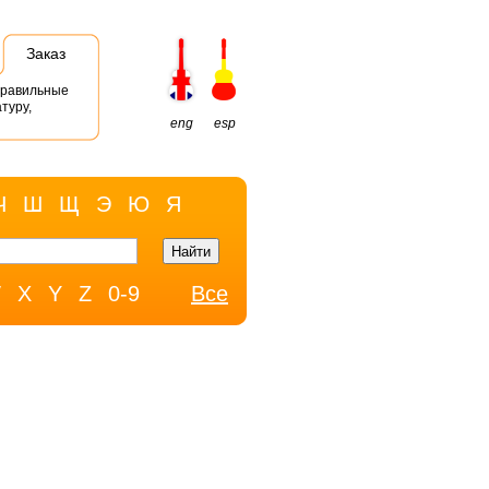
Заказ
правильные
туру,
eng
esp
Ч
Ш
Щ
Э
Ю
Я
W
X
Y
Z
0-9
Все