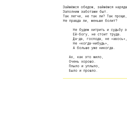
Займёмся обедом, займёмся наряда
Заполним заботами быт.

Так легче, не так ли? Так проще,
Не правда ли, меньше болит?

     Не будем хитрить и судьбу з
     Ей-богу, не стоит труда.

     Да-да, господа, не «авось»,
     Не «когда-нибудь»,

     А больше уже никогда.

   Ах, как это мило,

   Очень хорошо.

   Плыло и уплыло,
