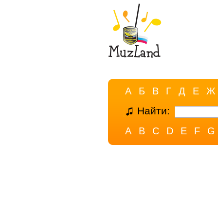
А
Б
В
Г
Д
Е
Ж
Найти:
A
B
C
D
E
F
G