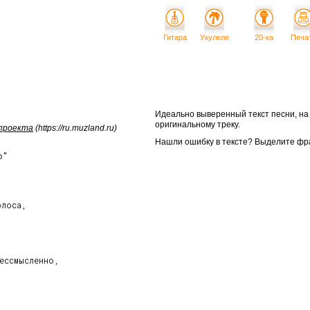
Гитара
Укулеле
20-ка
Печа
Идеально выверенный текст песни, н
оригинальному треку.
 проекта
(https://ru.muzland.ru)
Нашли ошибку в тексте? Выделите фр
о"
лоса,



ессмысленно,
