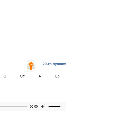
20-ка лучших
G
G#
A
Bb
00:00