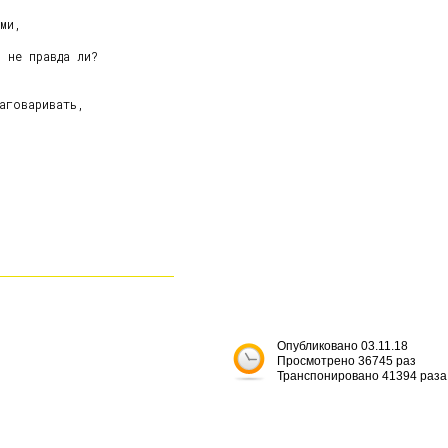
ми,

 не правда ли?

аговаривать,



Опубликовано 03.11.18
Просмотрено 36745 раз
Транспонировано 41394 раза