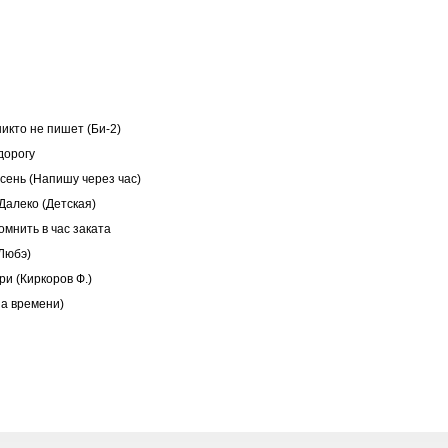
икто не пишет (Би-2)
дорогу
сень (Напишу через час)
Далеко (Детская)
мнить в час заката
Любэ)
и (Киркоров Ф.)
а времени)