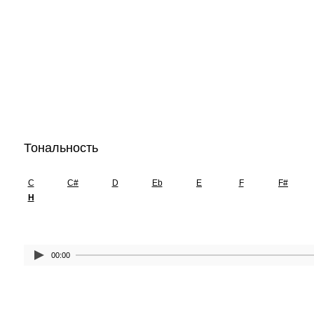
Тональность
C
C#
D
Eb
E
F
F#
H
00:00