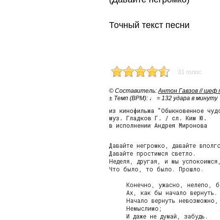
Точный текст песни
31 голос
© Cоставитель:
Антон Гавзов // шеф
± Темп (BPM): ♩ = 132 удара в минуту
из кинофильма "Обыкновенное чуд
муз. Гладков Г. / сл. Ким Ю.
в исполнении Андрея Миронова
Давайте негромко, давайте вполго
Давайте простимся светло.

Неделя, другая, и мы успокоимся,
Что было, то было. Прошло.

     Конечно, ужасно, нелепо, б
     Ах, как бы начало вернуть.

     Начало вернуть невозможно,

     Немыслимо;

     И даже не думай, забудь.
