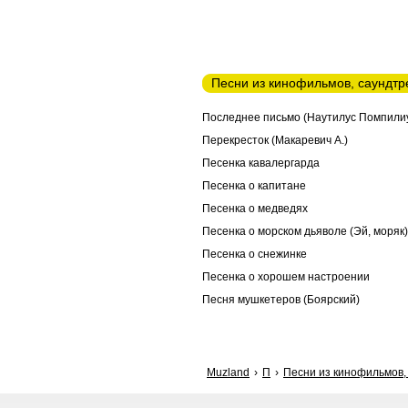
Песни из кинофильмов, саундтр
Последнее письмо (Наутилус Помпили
Перекресток (Макаревич А.)
Песенка кавалергарда
Песенка о капитане
Песенка о медведях
Песенка о морском дьяволе (Эй, моряк)
Песенка о снежинке
Песенка о хорошем настроении
Песня мушкетеров (Боярский)
Muzland
П
Песни из кинофильмов,