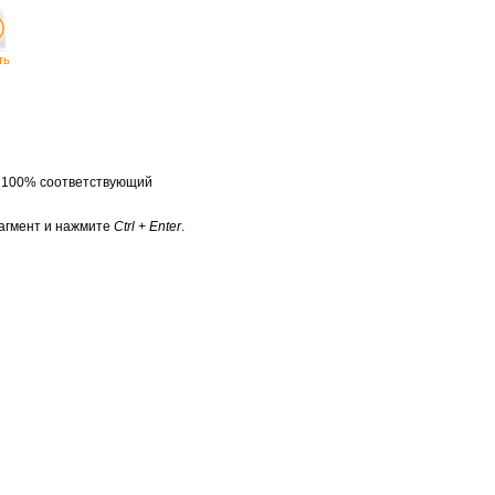
ть
а 100% соответствующий
агмент и нажмите
Ctrl + Enter
.