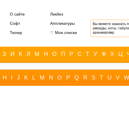
О сайте
Ликбез
Софт
Аппликатуры
Вы можете заказать 
аккорды, ноты, табула
Тюнер
♡ Мои списки
аранжировку.
З
И
К
Л
М
Н
О
П
Р
С
Т
У
Ф
Х
Ц
H
I
J
K
L
M
N
O
P
Q
R
S
T
U
V