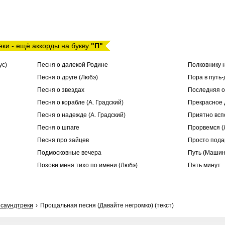
еки - ещё аккорды на букву
"П"
ус)
Песня о далекой Родине
Полковнику н
Песня о друге (Любэ)
Пора в путь-
Песня о звездах
Последняя о
Песня о корабле (А. Градский)
Прекрасное 
Песня о надежде (А. Градский)
Приятно вспо
Песня о шпаге
Прорвемся (
Песня про зайцев
Просто подар
Подмосковные вечера
Путь (Машин
Позови меня тихо по имени (Любэ)
Пять минут
 саундтреки
Прощальная песня (Давайте негромко) (текст)