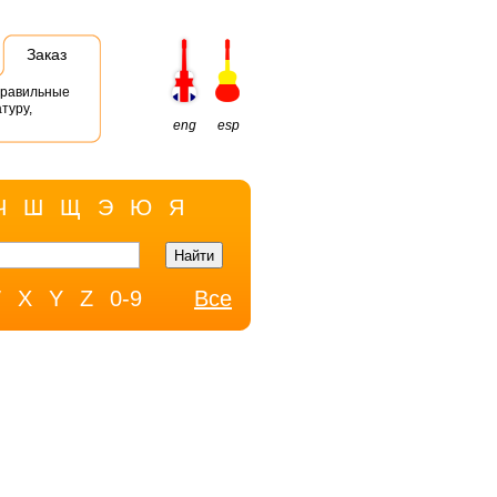
Заказ
правильные
туру,
eng
esp
Ч
Ш
Щ
Э
Ю
Я
W
X
Y
Z
0-9
Все