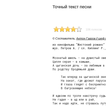
Точный текст песни
106 голосов
© Cоставитель:
Антон Гавзов // шеф
из кинофильма "Жестокий романс"
муз. Петров А. / сл. Киплинг Р.,
Мохнатый шмель - на душистый хме
Цапля серая - в камыши,

А цыганская дочь - за любимым в 
По родству бродяжьей души.

     Так вперед за цыганской зве
     На закат, где дрожат паруса
     И глаза глядят с бесприютно
     В багровеющие небеса!

И вдвоем по тропе навстречу судь
Не гадая - в ад или в рай,

Так и надо идти, не страшась пути