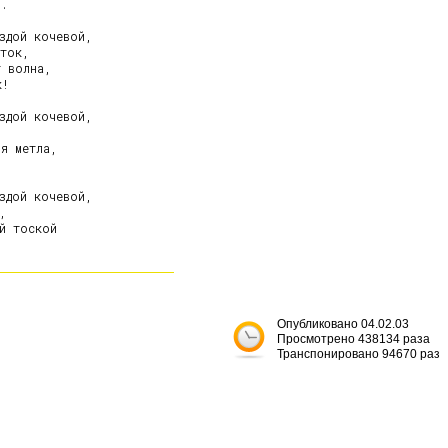
.

здой кочевой,

ток,

 волна,

!

здой кочевой,

я метла,

здой кочевой,

,

й тоской

Опубликовано 04.02.03
Просмотрено 438134 раза
Транспонировано 94670 раз