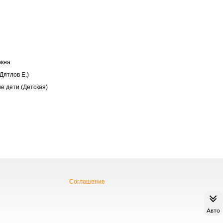
окна
Дятлов Е.)
е дети (Детская)
Соглашение
Авто