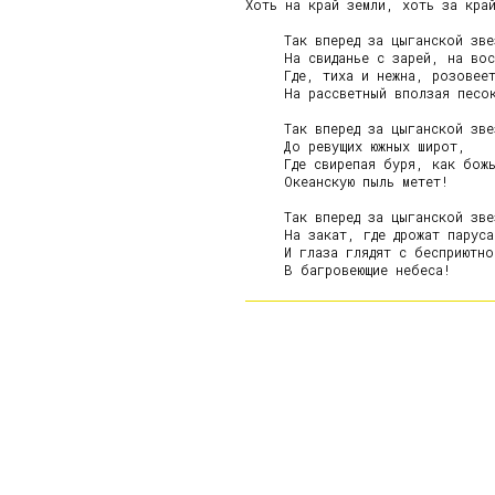
Хоть на край земли, хоть за край
     Так вперед за цыганской зве
     На свиданье с зарей, на вос
     Где, тиха и нежна, розовеет
     На рассветный вползая песок
     Так вперед за цыганской зве
     До ревущих южных широт,

     Где свирепая буря, как божь
     Океанскую пыль метет!

     Так вперед за цыганской зве
     На закат, где дрожат паруса
     И глаза глядят с бесприютно