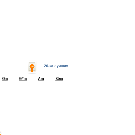
20-ка лучших
Gm
G#m
Am
Bbm