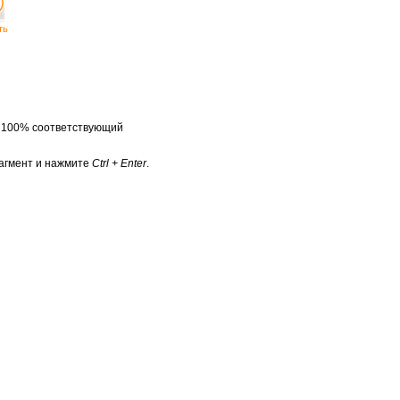
ть
а 100% соответствующий
агмент и нажмите
Ctrl + Enter
.