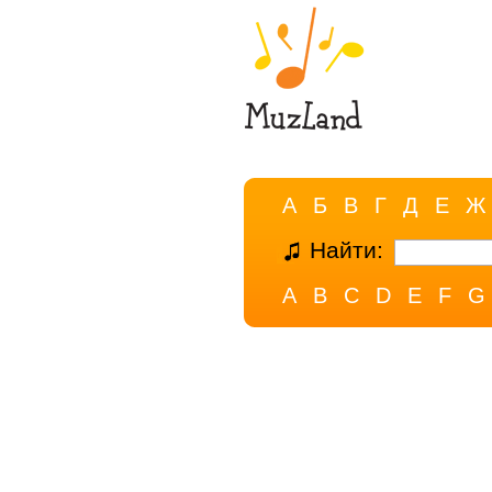
А
Б
В
Г
Д
Е
Ж
Найти:
A
B
C
D
E
F
G