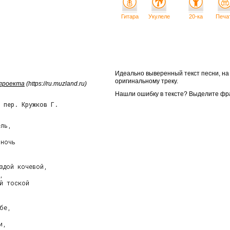
Гитара
Укулеле
20-ка
Печа
Идеально выверенный текст песни, н
оригинальному треку.
 проекта
(https://ru.muzland.ru)
Нашли ошибку в тексте? Выделите фр
 пер. Кружков Г.
ль,

ночь

здой кочевой,

,

й тоской

бе,

,
