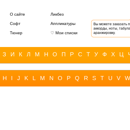
О сайте
Ликбез
Софт
Аппликатуры
Вы можете заказать 
аккорды, ноты, табула
Тюнер
♡ Мои списки
аранжировку.
З
И
К
Л
М
Н
О
П
Р
С
Т
У
Ф
Х
Ц
H
I
J
K
L
M
N
O
P
Q
R
S
T
U
V