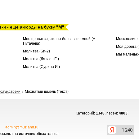
еки - ещё аккорды на букву
"М"
Мне нравится, что вы больны не мной (А.
Московские 
Пугачёва)
Моя дорога (
Молитва (Би-2)
Мы маленьки
Молитва (Дятлов Е.)
Молитва (Сурина И.)
 саундтреки
Мохнатый шмель (текст)
Категорий:
1348
, песен:
4803
.
admin@muzland.ru
ссылка на источник обязательна.