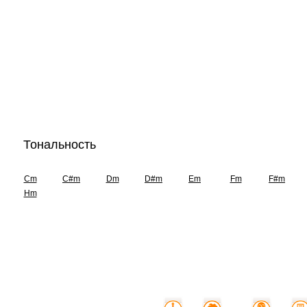
Тональность
Cm
C#m
Dm
D#m
Em
Fm
F#m
Hm