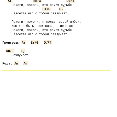
Am
Em/G
D/F#
     Помоги, помоги, это армия судьбы

Dm/F
E
7
     Навсегда нас с тобой разлучает.

     Помоги, помоги, я солдат своей любви,

     Как мне быть, подскажи, я не знаю!

     Помоги, помоги, это армия судьбы

     Навсегда нас с тобой разлучает.

Проигрыш:
Am
 | 
Em/G
 | 
D/F#
Dm/F
E
7
     Разлучает…

Кода:
Am
 | 
Am