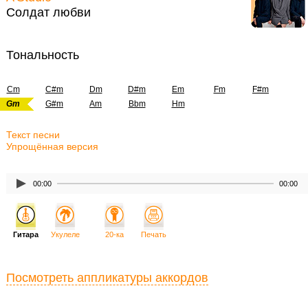
Солдат любви
Тональность
Cm
C#m
Dm
D#m
Em
Fm
F#m
Gm
G#m
Am
Bbm
Hm
Текст песни
Упрощённая версия
00:00
00:00
Гитара
Укулеле
20-ка
Печать
Посмотреть аппликатуры аккордов