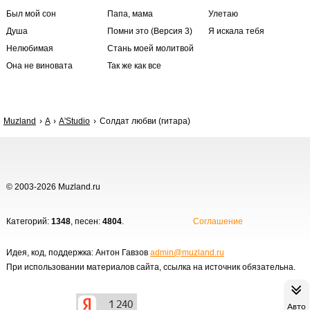
Был мой сон
Папа, мама
Улетаю
Душа
Помни это (Версия 3)
Я искала тебя
Нелюбимая
Стань моей молитвой
Она не виновата
Так же как все
Muzland
A
A'Studio
Солдат любви (гитара)
© 2003-2026 Muzland.ru
Категорий:
1348
, песен:
4804
.
Соглашение
Идея, код, поддержка: Антон Гавзов
admin@muzland.ru
При использовании материалов сайта, ссылка на источник обязательна.
Авто