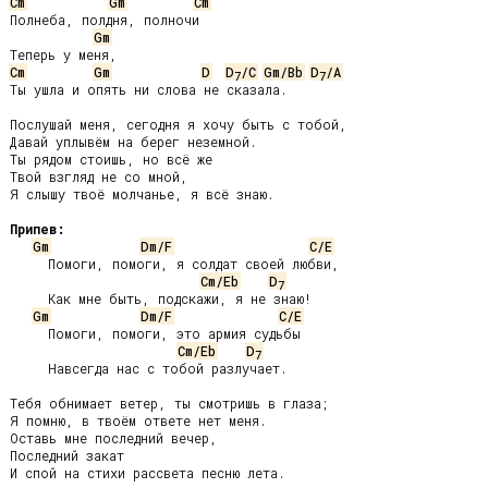
Cm
Gm
Cm
Полнеба, полдня, полночи

Gm
Cm
Gm
D
D
/C
Gm/Bb
D
/A
7
7
Ты ушла и опять ни слова не сказала.

Послушай меня, сегодня я хочу быть с тобой,

Давай уплывём на берег неземной.

Ты рядом стоишь, но всё же

Твой взгляд не со мной,

Я слышу твоё молчанье, я всё знаю.

Припев:
Gm
Dm/F
C/E
     Помоги, помоги, я солдат своей любви,

Cm/Eb
D
7
     Как мне быть, подскажи, я не знаю!

Gm
Dm/F
C/E
     Помоги, помоги, это армия судьбы

Cm/Eb
D
7
     Навсегда нас с тобой разлучает.

Тебя обнимает ветер, ты смотришь в глаза;

Я помню, в твоём ответе нет меня.

Оставь мне последний вечер,

Последний закат

И спой на стихи рассвета песню лета.
