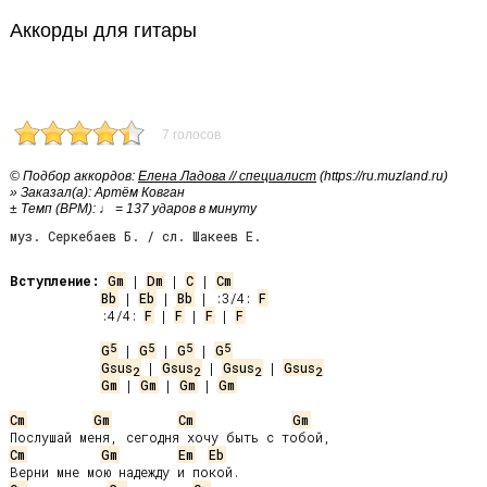
Аккорды для гитары
7 голосов
© Подбор аккордов:
Елена Ладова // специалист
(https://ru.muzland.ru)
» Заказал(а): Артём Ковган
± Темп (BPM): ♩ = 137 ударов в минуту
муз. Серкебаев Б. / сл. Шакеев Е.
Вступление:
Gm
 | 
Dm
 | 
C
 | 
Cm
Bb
 | 
Eb
 | 
Bb
 | :3/4: 
F
 :4/4: 
F
 | 
F
 | 
F
 | 
F
5
5
5
5
G
 | 
G
 | 
G
 | 
G
Gsus
 | 
Gsus
 | 
Gsus
 | 
Gsus
2
2
2
2
Gm
 | 
Gm
 | 
Gm
 | 
Gm
Cm
Gm
Cm
Gm
Cm
Gm
Em
Eb