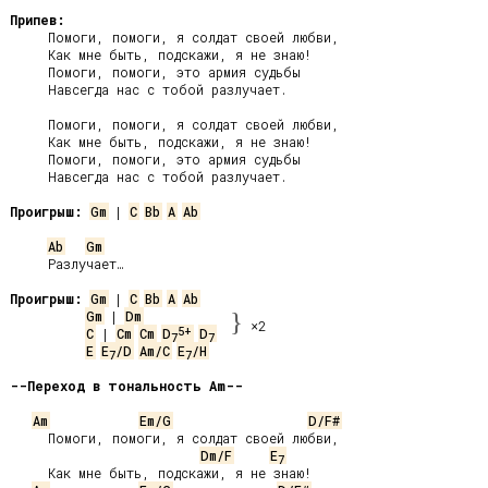
Припев:
     Помоги, помоги, я солдат своей любви,

     Как мне быть, подскажи, я не знаю!

     Помоги, помоги, это армия судьбы

     Навсегда нас с тобой разлучает.

     Помоги, помоги, я солдат своей любви,

     Как мне быть, подскажи, я не знаю!

     Помоги, помоги, это армия судьбы

     Навсегда нас с тобой разлучает.

Проигрыш:
Gm
 | 
C
Bb
A
Ab
Ab
Gm
     Разлучает…

Проигрыш:
Gm
 | 
C
Bb
A
Ab
Gm
 | 
Dm
}
×2
5+
C
 | 
Cm
Cm
D
D
7
7
E
E
/D
Am/C
E
/H
7
7
--Переход в тональность Am--
Am
Em/G
D/F#
     Помоги, помоги, я солдат своей любви,

Dm/F
E
7
     Как мне быть, подскажи, я не знаю!
