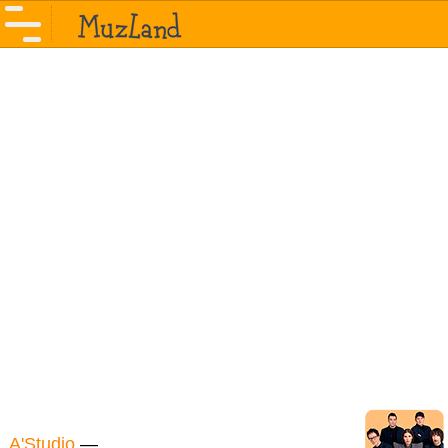
A'Studio
—