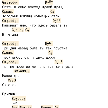
5+
Gm
add
D
7
11
7
C
sus
C
9
4
9
5+
Gm
add
D
7
11
7
Напомнит мне, что здесь бывала ты

C
sus
C
9
4
9
В те дни.

5+
Gm
add
D
7
11
7
C
sus
C
9
4
9
5+
Gm
add
D
7
11
7
Ты, не простив меня, в тот день ушла

Gm
add
7
11
Навсегда.

C
/G
9
Ох-о-о.

Припев:
Bb
sus
9
4
     Был

Bb
Ebmaj
D
sus
D