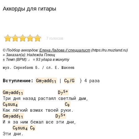
Аккорды для гитары
7 голосов
© Подбор аккордов:
Елена Ладова // специалист
(https://ru.muzland.ru)
» Заказал(а): Надежда Плющ
± Темп (BPM): ♩ = 93 удара в минуту
муз. Серкебаев Б. / сл. Е. Шакеев
Вступление:
Gm
add
 | 
C
/G
  } 4 раза

7
11
9
5+
Gm
add
D
7
11
7
C
sus
C
9
4
9
5+
Gm
add
D
7
11
7
И я за ним бежал все эти дни,

C
sus
C
9
4
9
Эти дни.
