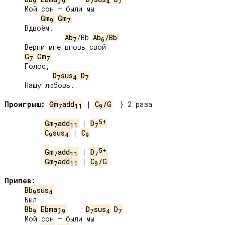
9
9
7
4
7
     Мой сон – были мы

Gm
Gm
9
7
     Вдвоём.

Ab
/Bb 
Ab
/Bb
7
6
     Верни мне вновь свой

G
Gm
7
7
     Голос,

D
sus
D
7
4
7
     Нашу любовь.

Проигрыш:
Gm
add
 | 
C
/G
  } 2 раза

7
11
9
5+
Gm
add
 | 
D
7
11
7
C
sus
 | 
C
9
4
9
5+
Gm
add
 | 
D
7
11
7
Gm
add
 | 
C
/G
7
11
9
Припев:
Bb
sus
9
4
     Был

Bb
Ebmaj
D
sus
D
9
9
7
4
7
     Мой сон – были мы
