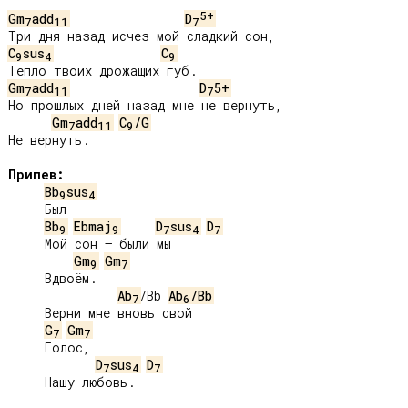
5+
Gm
add
D
7
11
7
C
sus
C
9
4
9
Gm
add
D
5+
7
11
7
Но прошлых дней назад мне не вернуть,

Gm
add
C
/G
7
11
9
Не вернуть.

Припев:
Bb
sus
9
4
     Был

Bb
Ebmaj
D
sus
D
9
9
7
4
7
     Мой сон – были мы

Gm
Gm
9
7
     Вдвоём.

Ab
/Bb 
Ab
/Bb
7
6
     Верни мне вновь свой

G
Gm
7
7
     Голос,

D
sus
D
7
4
7
     Нашу любовь.
