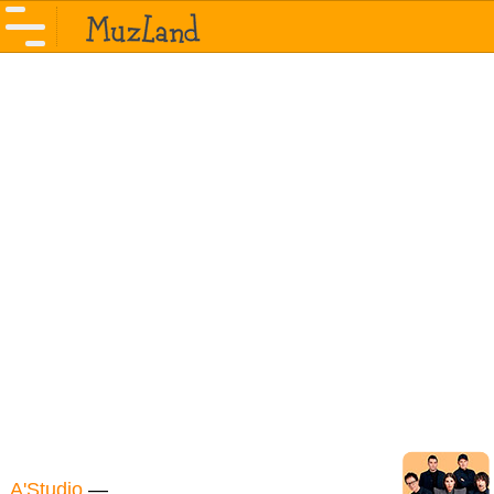
A'Studio
—