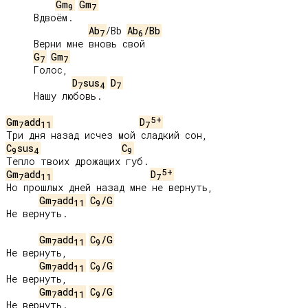
Gm
Gm
9
7
     Вдвоём.

Ab
/Bb 
Ab
/Bb
7
6
     Верни мне вновь свой

G
Gm
7
7
     Голос,

D
sus
D
7
4
7
     Нашу любовь.

5+
Gm
add
D
7
11
7
C
sus
C
9
4
9
5+
Gm
add
D
7
11
7
Но прошлых дней назад мне не вернуть,

Gm
add
C
/G
7
11
9
Не вернуть.

Gm
add
C
/G
7
11
9
Не вернуть,

Gm
add
C
/G
7
11
9
Не вернуть,

Gm
add
C
/G
7
11
9
Не вернуть.
