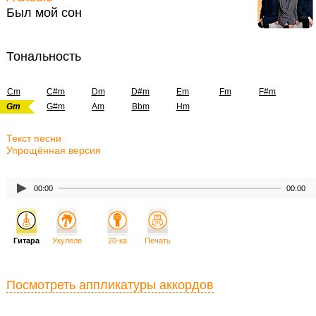
Был мой сон
Тональность
Cm
C#m
Dm
D#m
Em
Fm
F#m
Gm
G#m
Am
Bbm
Hm
Текст песни
Упрощённая версия
00:00
00:00
Гитара
Укулеле
20-ка
Печать
Посмотреть аппликатуры аккордов