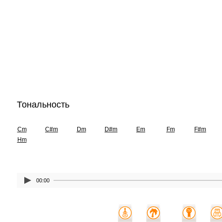
Тональность
Cm
C#m
Dm
D#m
Em
Fm
F#m
Hm
00:00