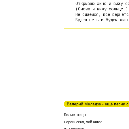
     Открываю окно и вижу со
     (Снова я вижу солнце.)

     Не сдаёмся, всё вернётся
Валерий Меладзе - ещё песни с
Белые птицы
Береги себя, мой ангел