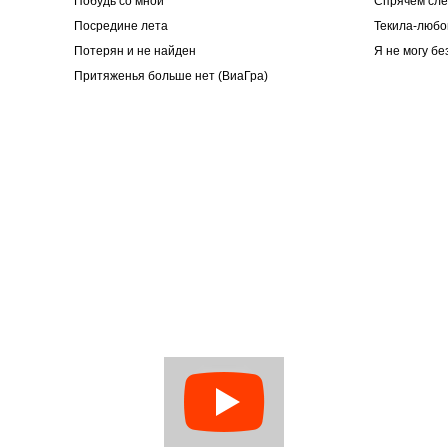
Побудь со мной
Спрячем слё
Посредине лета
Текила-любо
Потерян и не найден
Я не могу бе
Притяженья больше нет (ВиаГра)