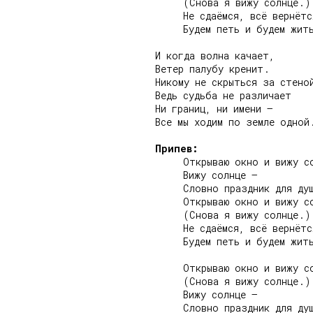
     (Снова я вижу солнце.)

     Не сдаёмся, всё вернётся
     Будем петь и будем жить
И когда волна качает,

Ветер палубу кренит.

Никому не скрыться за стеной
Ведь судьба не различает

Ни границ, ни имени –

Все мы ходим по земле одной.
Припев:
     Открываю окно и вижу со
     Вижу солнце –

     Словно праздник для душ
     Открываю окно и вижу со
     (Снова я вижу солнце.)

     Не сдаёмся, всё вернётся
     Будем петь и будем жить
     Открываю окно и вижу со
     (Снова я вижу солнце.)

     Вижу солнце –

     Словно праздник для душ