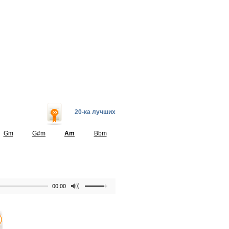
20-ка лучших
Gm
G#m
Am
Bbm
00:00