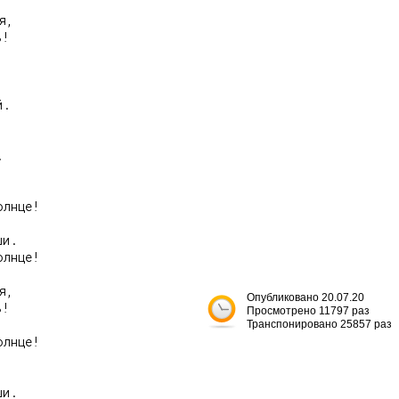
,

!

.



лнце!

и.

лнце!

,

Опубликовано 20.07.20
!

Просмотрено 11797 раз
Транспонировано 25857 раз
лнце!

и.
