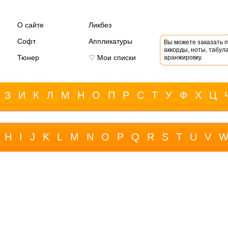
О сайте
Ликбез
Софт
Аппликатуры
Вы можете заказать 
аккорды, ноты, табула
Тюнер
♡ Мои списки
аранжировку.
З
И
К
Л
М
Н
О
П
Р
С
Т
У
Ф
Х
Ц
H
I
J
K
L
M
N
O
P
Q
R
S
T
U
V