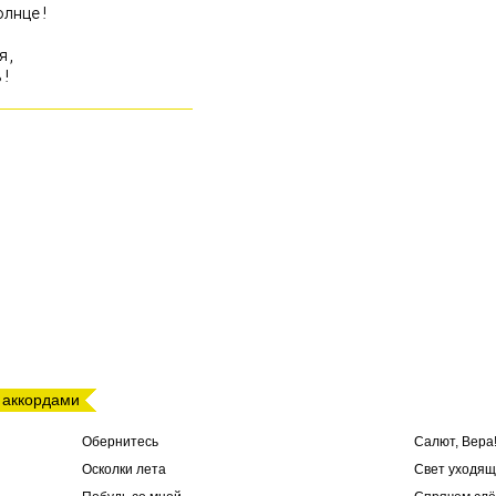
лнце!

,

 аккордами
Обернитесь
Салют, Вера
Осколки лета
Свет уходящ