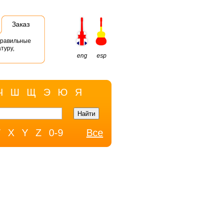
Заказ
правильные
туру,
eng
esp
Ч
Ш
Щ
Э
Ю
Я
W
X
Y
Z
0-9
Все