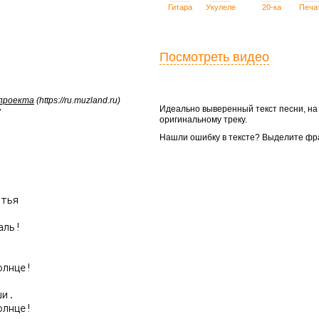
Гитара
Укулеле
20-ка
Печа
Посмотреть видео
 проекта
(https://ru.muzland.ru)
Идеально выверенный текст песни, н
у
оригинальному треку.
Нашли ошибку в тексте? Выделите фр


тья

ль!

лнце!

и.

лнце!
