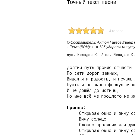
Точный текст песни
4 голоса
© Cоставитель:
Антон Гавзов // шеф
± Темп (BPM): ♩ = 125 ударов в минут
муз. Меладзе К. / сл. Меладзе К.
Долгий путь пройдя отчасти

По сети дорог земных,

Видел я и радость, и печаль.
Пусть я не вывел формул счас
И не дошёл до истины,

Но мне всё же прошлого не жа
Припев:
     Открываю окно и вижу со
     Вижу солнце –

     Словно праздник для душ
     Открываю окно и вижу со