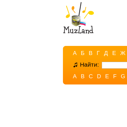
А
Б
В
Г
Д
Е
Ж
Найти:
A
B
C
D
E
F
G