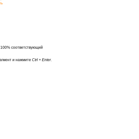
ть
а 100% соответствующий
агмент и нажмите
Ctrl + Enter
.