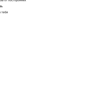
зы от посторонних
вь
з тебя