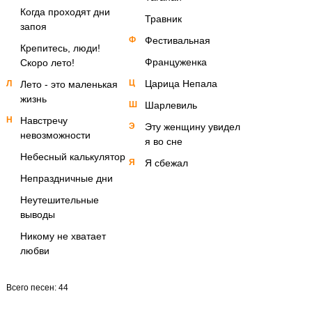
Когда проходят дни
Травник
запоя
Ф
Фестивальная
Крепитесь, люди!
Француженка
Скоро лето!
Ц
Царица Непала
Л
Лето - это маленькая
жизнь
Ш
Шарлевиль
Н
Навстречу
Э
Эту женщину увидел
невозможности
я во сне
Небесный калькулятор
Я
Я сбежал
Непраздничные дни
Неутешительные
выводы
Никому не хватает
любви
Всего песен: 44