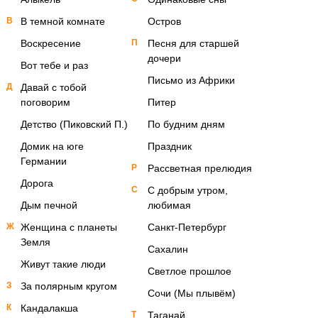
В
В темной комнате
Остров
Воскресение
П
Песня для старшей
дочери
Вот тебе и раз
Письмо из Африки
Д
Давай с тобой
поговорим
Питер
Детство (Пиковский П.)
По будним дням
Домик на юге
Праздник
Германии
Р
Рассветная прелюдия
Дорога
С
С добрым утром,
Дым печной
любимая
Ж
Женщина с планеты
Санкт-Петербург
Земля
Сахалин
Живут такие люди
Светлое прошлое
З
За полярным кругом
Сочи (Мы плывём)
К
Кандалакша
Т
Таганай