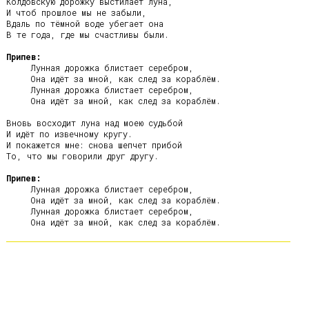
Колдовскую дорожку выстилает луна,

И чтоб прошлое мы не забыли,

Вдаль по тёмной воде убегает она

В те года, где мы счастливы были.

Припев:
     Лунная дорожка блистает серебром,

     Она идёт за мной, как след за кораблём.

     Лунная дорожка блистает серебром,

     Она идёт за мной, как след за кораблём.

Вновь восходит луна над моею судьбой

И идёт по извечному кругу.

И покажется мне: снова шепчет прибой

То, что мы говорили друг другу.

Припев:
     Лунная дорожка блистает серебром,

     Она идёт за мной, как след за кораблём.

     Лунная дорожка блистает серебром,
