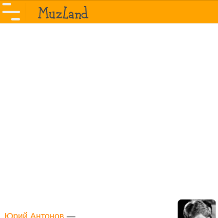
Юрий Антонов
—