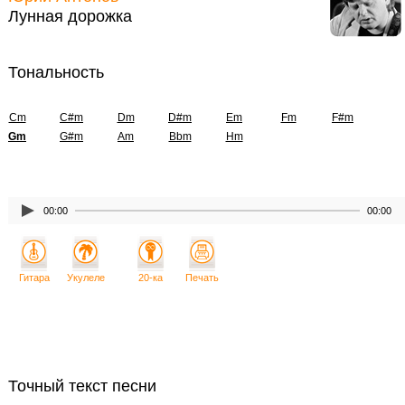
Лунная дорожка
Тональность
Cm
C#m
Dm
D#m
Em
Fm
F#m
Gm
G#m
Am
Bbm
Hm
00:00
00:00
Гитара
Укулеле
20-ка
Печать
Точный текст песни