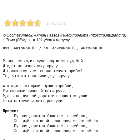
14 голосов
© Cоставитель:
Антон Гавзов // шеф проекта
(https://ru.muzland.ru)
± Темп (BPM): ♩ = 131 удар в минуту
муз. Антонов Ю. / сл. Алиханов С., Антонов Ю.
Вновь восходит луна над моею судьбой

И идёт по извечному кругу.

И покажется мне: снова шепчет прибой

То, что мы говорили друг другу.

А когда проходили вдали корабли,

Мы сжимали сильней наши руки;

Вдаль по лунной дорожке незаметно ушли

Наши встречи и наши разлуки.

Припев:
     Лунная дорожка блистает серебром,

     Она идёт за мной, как след за кораблём.

     Лунная дорожка блистает серебром,

     Она идёт за мной, как след за кораблём.
