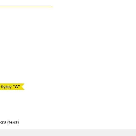
 букву
"А"
сия (текст)