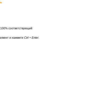
ть
а 100% соответствующий
агмент и нажмите
Ctrl + Enter
.