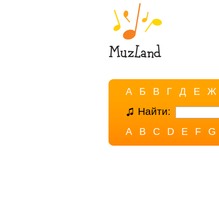
А
Б
В
Г
Д
Е
Ж
Найти:
A
B
C
D
E
F
G