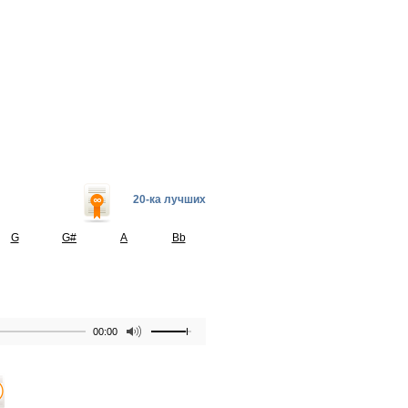
20-ка лучших
G
G#
A
Bb
00:00