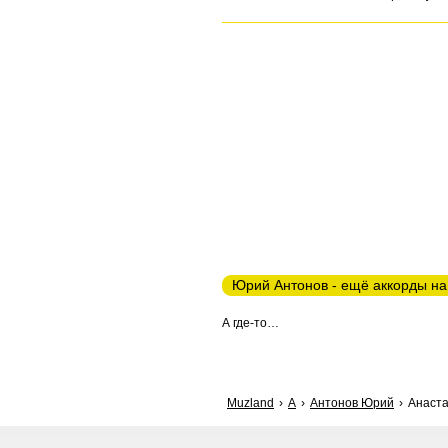
Юрий Антонов - ещё аккорды на
А где-то…
Muzland
А
Антонов Юрий
Анаста