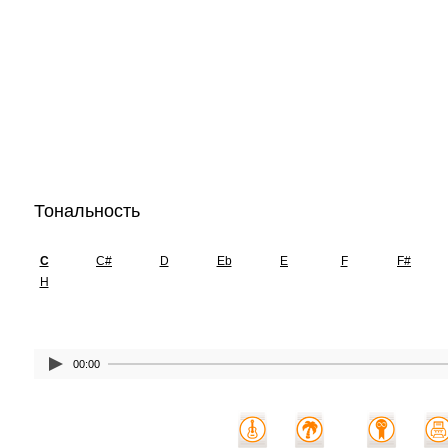
Тональность
C
C#
D
Eb
E
F
F#
H
00:00