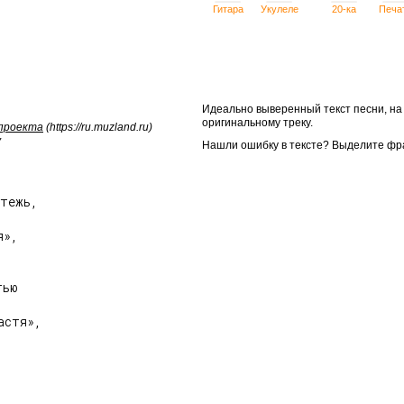
Гитара
Укулеле
20-ка
Печа
Идеально выверенный текст песни, н
оригинальному треку.
 проекта
(https://ru.muzland.ru)
у
Нашли ошибку в тексте? Выделите фр
тежь,

»,

ью

стя»,


