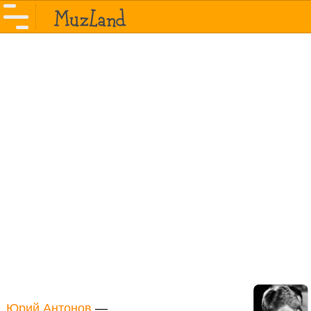
Юрий Антонов
—