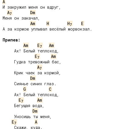
A
И закружил меня он вдруг,

A
Dm
7
Меня он закачал,

Am
H
H
E
7
А за кормою уплывал весёлый морвокзал.

Припев:
Am
E
Am
7
     Ах! Белый теплоход,

E
Am
7
     Гудка тревожный бас,

A
7
     Крик чаек за кормой,

Dm
     Сиянье синих глаз.

G
C
     Ах! Белый теплоход,

E
Am
7
     Бегущая вода,

Dm
     Уносишь ты меня,

E
A
7
     Скажи, куда.
