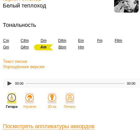
Белый теплоход
Тональность
Cm
C#m
Dm
D#m
Em
Fm
F#m
Gm
G#m
Am
Bbm
Hm
Текст песни
Упрощённая версия
00:00
00:00
Гитара
Укулеле
20-ка
Печать
Посмотреть аппликатуры аккордов