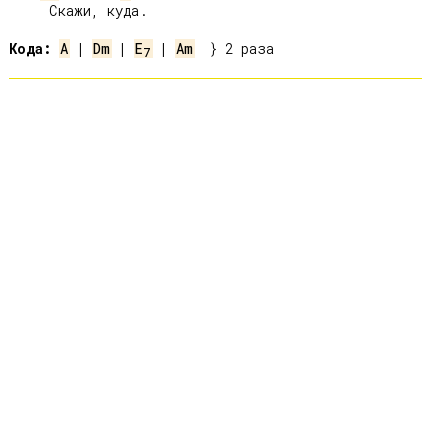
     Скажи, куда.

Кода:
A
 | 
Dm
 | 
E
 | 
Am
7