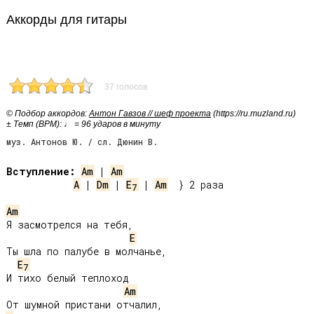
Аккорды для гитары
37 голосов
© Подбор аккордов:
Антон Гавзов // шеф проекта
(https://ru.muzland.ru)
± Темп (BPM): ♩ = 96 ударов в минуту
муз. Антонов Ю. / сл. Дюнин В.
Вступление:
Am
 | 
Am
A
 | 
Dm
 | 
E
 | 
Am
  } 2 раза

7
Am
Я засмотрелся на тебя,

E
Ты шла по палубе в молчанье,

E
7
И тихо белый теплоход

Am