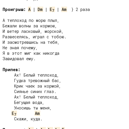
Проигрыш:
A
 | 
Dm
 | 
E
 | 
Am
  } 2 раза

7
А теплоход по морю плыл,

Бежали волны за кормою,

И ветер ласковый, морской,

Развеселясь, играл с тобою.

И засмотревшись на тебя,

Не зная почему,

Я в этот миг как никогда

Завидовал ему.

Припев:
     Ах! Белый теплоход,

     Гудка тревожный бас,

     Крик чаек за кормой,

     Сиянье синих глаз.

     Ах! Белый теплоход,

     Бегущая вода,

     Уносишь ты меня,

E
Am
7
     Скажи, куда.
