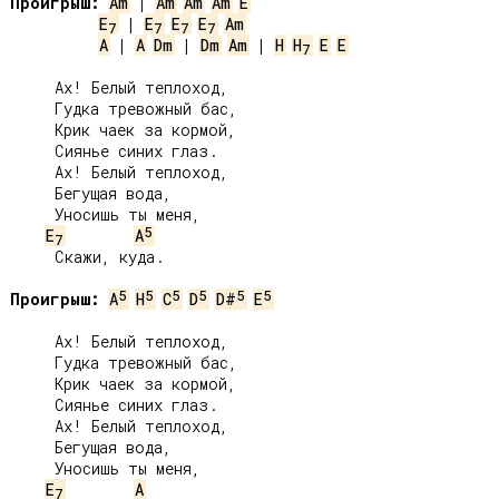
Проигрыш:
Am
 | 
Am
Am
Am
E
E
 | 
E
E
E
Am
7
7
7
7
A
 | 
A
Dm
 | 
Dm
Am
 | 
H
H
E
E
7
     Ах! Белый теплоход,

     Гудка тревожный бас,

     Крик чаек за кормой,

     Сиянье синих глаз.

     Ах! Белый теплоход,

     Бегущая вода,

     Уносишь ты меня,

5
E
A
7
     Скажи, куда.

5
5
5
5
5
5
Проигрыш:
A
H
C
D
D#
E
     Ах! Белый теплоход,

     Гудка тревожный бас,

     Крик чаек за кормой,

     Сиянье синих глаз.

     Ах! Белый теплоход,

     Бегущая вода,

     Уносишь ты меня,

E
A
7