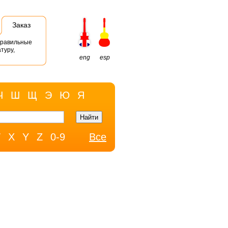
Заказ
правильные
туру,
eng
esp
Ч
Ш
Щ
Э
Ю
Я
W
X
Y
Z
0-9
Все