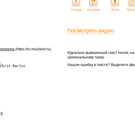
Гитара
Укулеле
20-ка
Печа
Посмотреть видео
 проекта
(https://ru.muzland.ru)
Идеально выверенный текст песни, н
оригинальному треку.
,
Нашли ошибку в тексте? Выделите фр
Chris Martin
g
