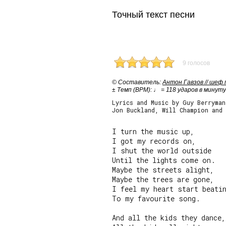
Точный текст песни
9 голосов
© Cоставитель:
Антон Гавзов // шеф
± Темп (BPM): ♩ = 118 ударов в минуту
Lyrics and Music by Guy Berryman
Jon Buckland, Will Champion and 
I turn the music up,

I got my records on,

I shut the world outside

Until the lights come on.

Maybe the streets alight,

Maybe the trees are gone,

I feel my heart start beatin
To my favourite song.

And all the kids they dance,
