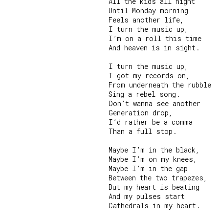
All the kids all night

Until Monday morning

Feels another life,

I turn the music up,

I’m on a roll this time

And heaven is in sight.

I turn the music up,

I got my records on,

From underneath the rubble

Sing a rebel song.

Don’t wanna see another

Generation drop,

I’d rather be a comma

Than a full stop.

Maybe I’m in the black,

Maybe I’m on my knees,

Maybe I’m in the gap

Between the two trapezes,

But my heart is beating

And my pulses start

Cathedrals in my heart.
