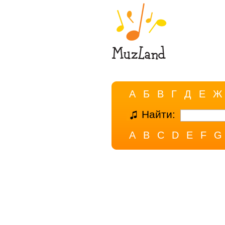
А
Б
В
Г
Д
Е
Ж
Найти:
A
B
C
D
E
F
G