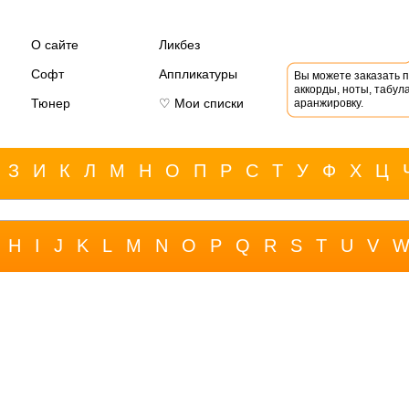
О сайте
Ликбез
Софт
Аппликатуры
Вы можете заказать 
аккорды, ноты, табула
Тюнер
♡ Мои списки
аранжировку.
З
И
К
Л
М
Н
О
П
Р
С
Т
У
Ф
Х
Ц
H
I
J
K
L
M
N
O
P
Q
R
S
T
U
V