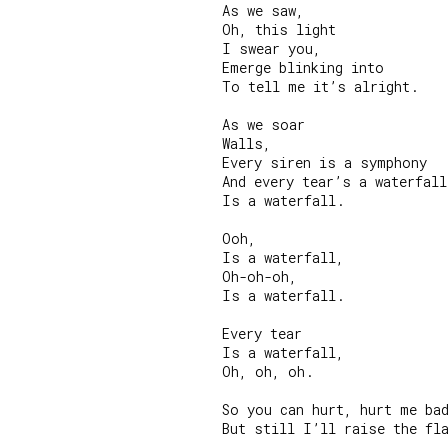
As we saw,

Oh, this light

I swear you,

Emerge blinking into

To tell me it’s alright.

As we soar

Walls,

Every siren is a symphony

And every tear’s a waterfall,
Is a waterfall.

Ooh,

Is a waterfall,

Oh-oh-oh,

Is a waterfall.

Every tear

Is a waterfall,

Oh, oh, oh.

So you can hurt, hurt me bad
But still I’ll raise the fla