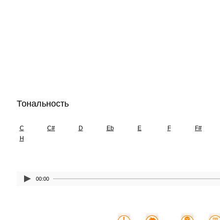
Тональность
C
C#
D
Eb
E
F
F#
H
00:00