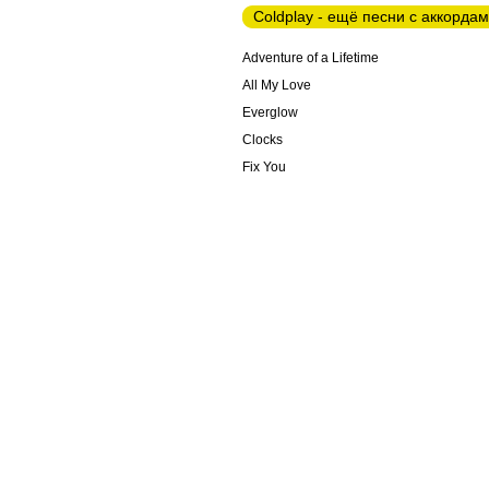
Coldplay - ещё песни с аккорда
Adventure of a Lifetime
All My Love
Everglow
Clocks
Fix You