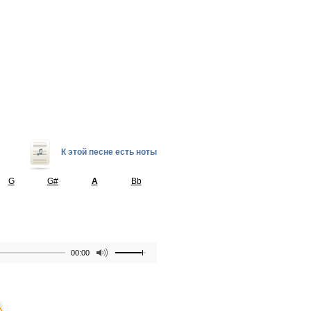
К этой песне есть ноты
G
G#
A
Bb
00:00