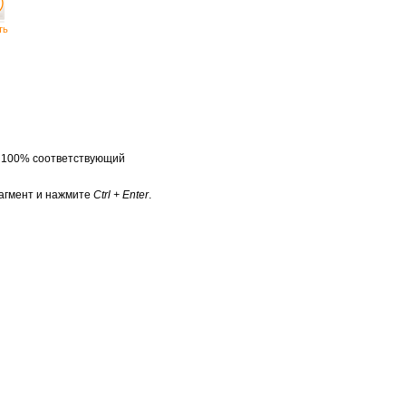
ть
а 100% соответствующий
агмент и нажмите
Ctrl + Enter
.