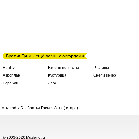
Братья Грим - ещё песни с аккордами
Reality
Вторая половина
Ресницы
Аэроплан
Кустурица
Снег и вечер
Барабан
Лаос
Muzland
Б
Братья Грим
Лети (гитара)
© 2003-2026 Muzland.ru