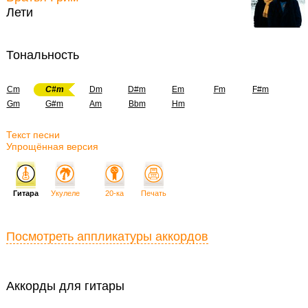
Лети
Тональность
Cm
C#m
Dm
D#m
Em
Fm
F#m
Gm
G#m
Am
Bbm
Hm
Текст песни
Упрощённая версия
Гитара
Укулеле
20-ка
Печать
Посмотреть аппликатуры аккордов
Аккорды для гитары