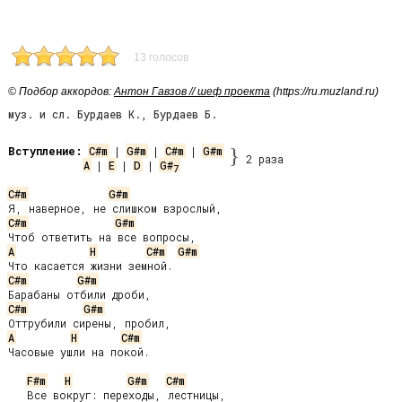
13 голосов
© Подбор аккордов:
Антон Гавзов // шеф проекта
(https://ru.muzland.ru)
муз. и сл. Бурдаев К., Бурдаев Б.
Вступление:
C#m
 | 
G#m
 | 
C#m
 | 
G#m
}
2 раза
A
 | 
E
 | 
D
 | 
G#
7
C#m
G#m
C#m
G#m
A
H
C#m
G#m
C#m
G#m
C#m
G#m
A
H
C#m
Часовые ушли на покой.

F#m
H
G#m
C#m
   Все вокруг: переходы, лестницы,
