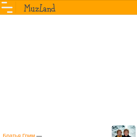
Братья Грим
—