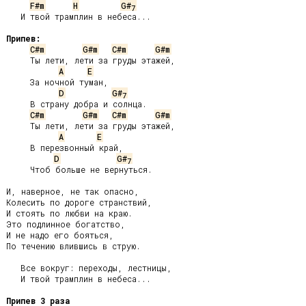
F#m
H
G#
7
   И твой трамплин в небеса...

Припев:
C#m
G#m
C#m
G#m
     Ты лети, лети за груды этажей,

A
E
     За ночной туман,

D
G#
7
     В страну добра и солнца.

C#m
G#m
C#m
G#m
     Ты лети, лети за груды этажей,

A
E
     В перезвонный край,

D
G#
7
     Чтоб больше не вернуться.

И, наверное, не так опасно,

Колесить по дороге странствий,

И стоять по любви на краю.

Это подлинное богатство,

И не надо его бояться,

По течению влившись в струю.

   Все вокруг: переходы, лестницы,

   И твой трамплин в небеса...

Припев 3 раза