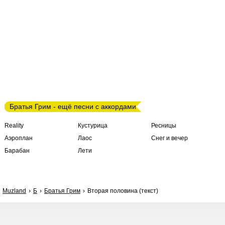
Братья Грим - ещё песни с аккордами
Reality
Кустурица
Ресницы
Аэроплан
Лаос
Снег и вечер
Барабан
Лети
Muzland
Б
Братья Грим
Вторая половина (текст)