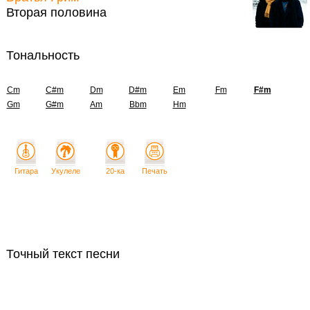
Вторая половина
Тональность
Cm
C#m
Dm
D#m
Em
Fm
F#m
Gm
G#m
Am
Bbm
Hm
Гитара
Укулеле
20-ка
Печать
Точный текст песни