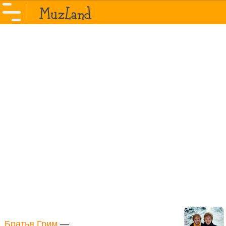
Братья Грим
—