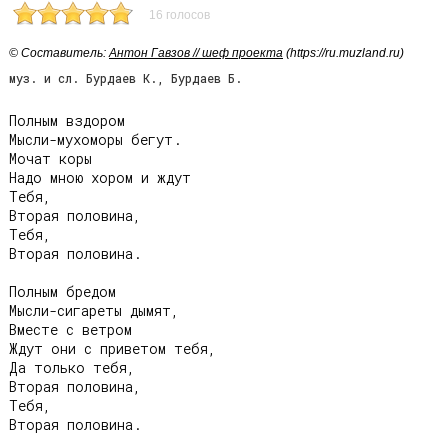
16 голосов
© Cоставитель:
Антон Гавзов // шеф проекта
(https://ru.muzland.ru)
муз. и сл. Бурдаев К., Бурдаев Б.
Полным вздором

Мысли-мухоморы бегут.

Мочат коры

Надо мною хором и ждут

Тебя,

Вторая половина,

Тебя,

Вторая половина.

Полным бредом

Мысли-сигареты дымят,

Вместе с ветром

Ждут они с приветом тебя,

Да только тебя,

Вторая половина,

Тебя,

Вторая половина.
