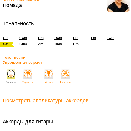
Помада
Тональность
Cm
C#m
Dm
D#m
Em
Fm
F#m
Gm
G#m
Am
Bbm
Hm
Текст песни
Упрощённая версия
Гитара
Укулеле
20-ка
Печать
Посмотреть аппликатуры аккордов
Аккорды для гитары