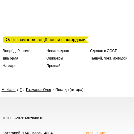
Олег Газманов - ещё песни с аккордами
Вперёд, Россия!
Ненаглядная
Сделан в СССР
Два орла
Офицеры
Танцуй, пока молодой
На заре
Прощай
Muzland
Г
Газманов Олег
Помада (гитара)
© 2003-2026 Muzland.ru
Категорий:
1348
, песен:
4804
.
Соглашение