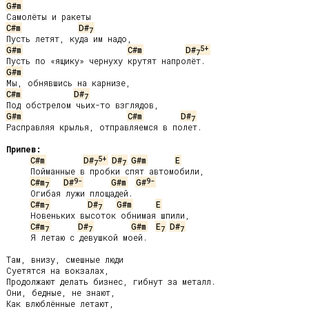
G#m
C#m
D#
7
5+
G#m
C#m
D#
7
G#m
C#m
D#
7
G#m
C#m
D#
7
Расправляя крылья, отправляемся в полет.

Припев:
5+
C#m
D#
D#
G#m
E
7
7
     Пойманные в пробки спят автомобили,

9-
9-
C#m
D#
G#m
G#
7
     Огибая лужи площадей.

C#m
D#
G#m
E
7
7
     Новеньких высоток обнимая шпили,

C#m
D#
G#m
E
D#
7
7
7
7
     Я летаю с девушкой моей.

Там, внизу, смешные люди

Суетятся на вокзалах,

Продолжают делать бизнес, гибнут за металл.

Они, бедные, не знают,

Как влюблённые летают,
