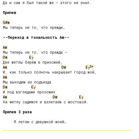
Да и сам я был такой же – этого не знал.

Припев
G#m
Мы теперь не то, что прежде…

--Переход в тональность Am--
Am
Dm
E
7
5+
Am
Dm
E
7
Am
Dm
E
7
Am
Dm
E
7
На метлу садимся и взлетаем с мостовой.

Припев 3 раза