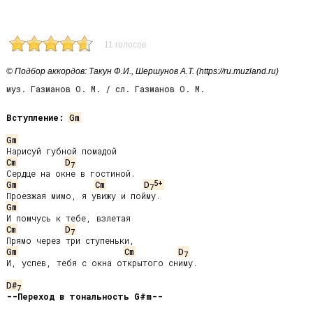
11 голосов
© Подбор аккордов: Такун Ф.И., Шершунов А.Т. (https://ru.muzland.ru)
муз. Газманов О. М. / сл. Газманов О. М.
Вступление:
Gm
Gm
Cm
D
7
5+
Gm
Cm
D
7
Gm
Cm
D
7
Gm
Cm
D
7
И, успев, тебя с окна открытого сниму.

D#
7
--Переход в тональность G#m--