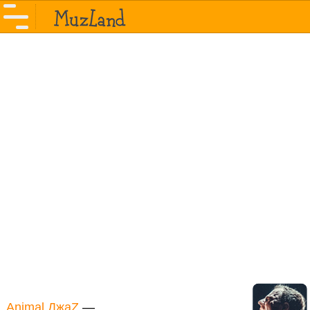
Animal ДжаZ
—