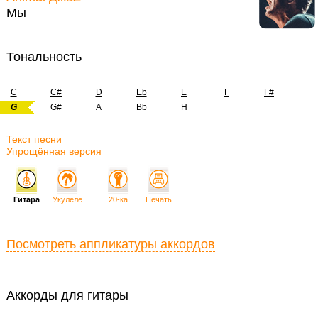
Мы
Тональность
C
C#
D
Eb
E
F
F#
G
G#
A
Bb
H
Текст песни
Упрощённая версия
Гитара
Укулеле
20-ка
Печать
Посмотреть аппликатуры аккордов
Аккорды для гитары