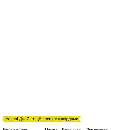
Animal ДжаZ - ещё песни с аккордами
Бессимптомно
Москва — Кассиопея
Три полоски