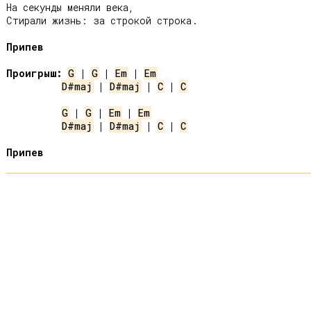
На секунды меняли века,

Стирали жизнь: за строкой строка.

Припев
Проигрыш:
G
 | 
G
 | 
Em
 | 
Em
D#maj
 | 
D#maj
 | 
C
 | 
C
G
 | 
G
 | 
Em
 | 
Em
D#maj
 | 
D#maj
 | 
C
 | 
C
Припев