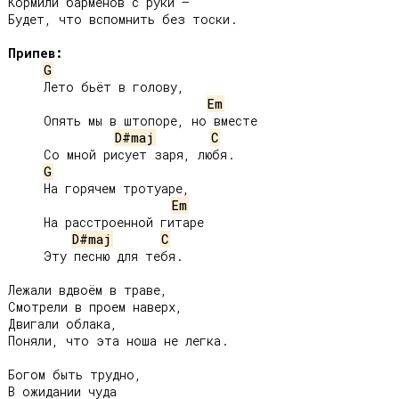
Кормили барменов с руки –

Будет, что вспомнить без тоски.

Припев:
G
     Лето бьёт в голову,

Em
     Опять мы в штопоре, но вместе

D#maj
C
     Со мной рисует заря, любя.

G
     На горячем тротуаре,

Em
     На расстроенной гитаре

D#maj
C
     Эту песню для тебя.

Лежали вдвоём в траве,

Смотрели в проем наверх,

Двигали облака,

Поняли, что эта ноша не легка.

Богом быть трудно,

В ожидании чуда
