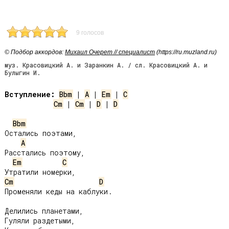
9 голосов
© Подбор аккордов:
Михаил Очерет // специалист
(https://ru.muzland.ru)
муз. Красовицкий А. и Заранкин А. / сл. Красовицкий А. и
Булыгин И.
Вступление:
Bbm
 | 
A
 | 
Em
 | 
C
Cm
 | 
Cm
 | 
D
 | 
D
Bbm
Остались поэтами,

A
Расстались поэтому,

Em
C
Cm
D
Променяли кеды на каблуки.

Делились планетами,

Гуляли раздетыми,
