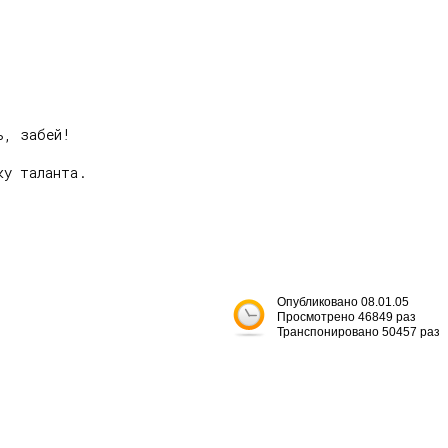
, забей!

у таланта.

Опубликовано 08.01.05
Просмотрено 46849 раз
Транспонировано 50457 раз