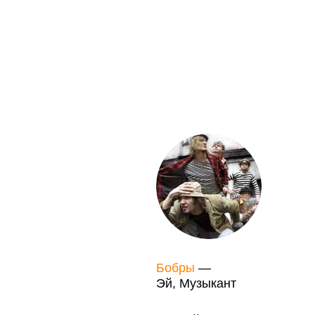
Бобры
—
Эй, Музыкант