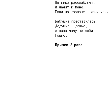
Пятница расслабляет,

И манит к Мане,

Если на кармане - мани-мани.
Бабушка преставилась,

Дедушка - давно,

А папа маму не любит -

Говно...

Припев 2 раза