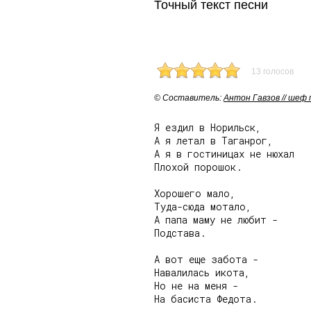
Точный текст песни
13 голосов
© Cоставитель:
Антон Гавзов // шеф
Я ездил в Норильск,

А я летал в Таганрог,

А я в гостиницах не нюхал

Плохой порошок.

Хорошего мало,

Туда-сюда мотало,

А папа маму не любит -

Подстава.

А вот еще забота -

Навалилась икота,

Но не на меня -

На басиста Федота.
