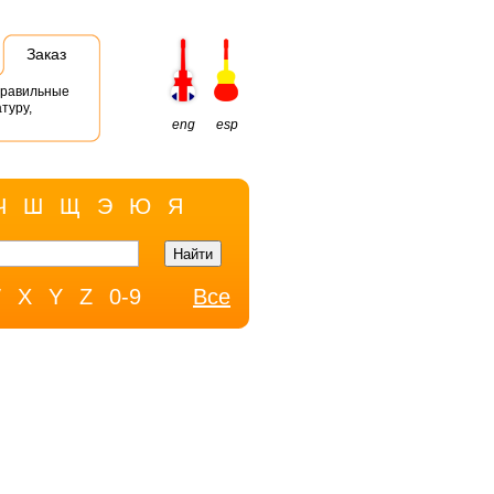
Заказ
правильные
туру,
eng
esp
Ч
Ш
Щ
Э
Ю
Я
W
X
Y
Z
0-9
Все