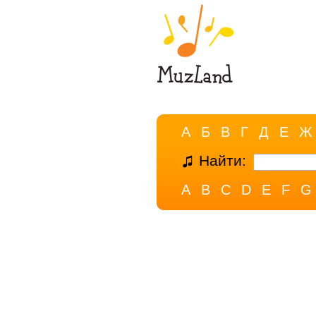
А
Б
В
Г
Д
Е
Ж
Найти:
A
B
C
D
E
F
G