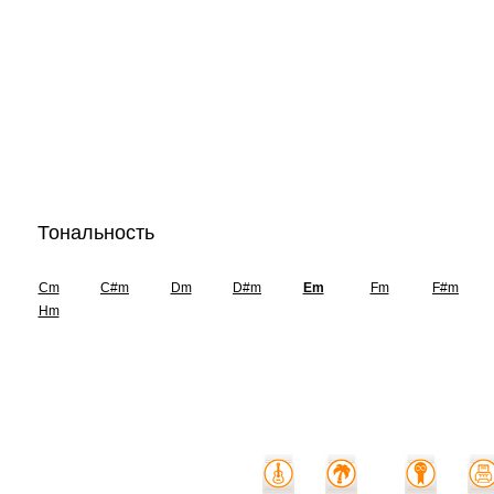
Тональность
Cm
C#m
Dm
D#m
Em
Fm
F#m
Hm