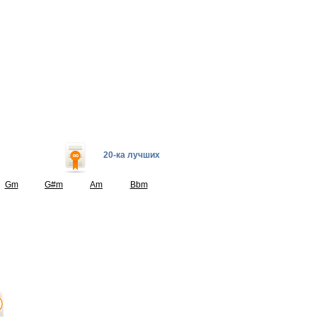
20-ка лучших
Gm
G#m
Am
Bbm