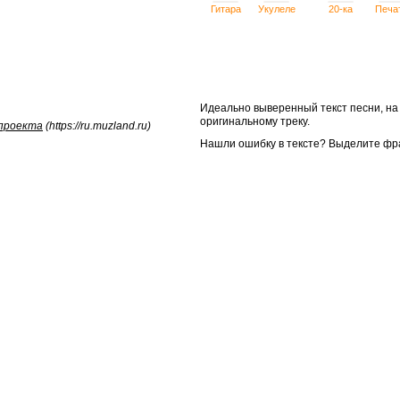
Гитара
Укулеле
20-ка
Печа
Идеально выверенный текст песни, н
оригинальному треку.
 проекта
(https://ru.muzland.ru)
Нашли ошибку в тексте? Выделите фр