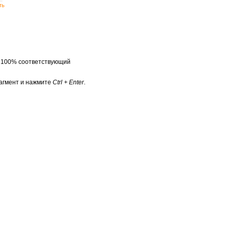
ть
а 100% соответствующий
агмент и нажмите
Ctrl + Enter
.