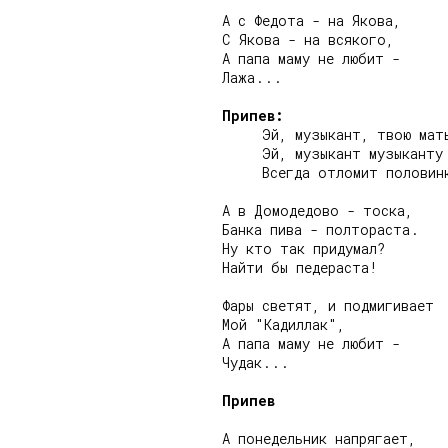
А с Федота - на Якова,

С Якова - на всякого,

А папа маму не любит -

Лажа...

Припев:
     Эй, музыкант, твою мать
     Эй, музыкант музыканту

     Всегда отломит половинк
А в Домодедово - тоска,

Банка пива - полтораста.

Ну кто так придумал?

Найти бы педераста!

Фары светят, и подмигивает

Мой "Кадиллак",

А папа маму не любит -

Чудак...

Припев
А понедельник напрягает,
