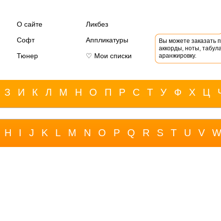
О сайте
Ликбез
Софт
Аппликатуры
Вы можете заказать 
аккорды, ноты, табула
Тюнер
♡ Мои списки
аранжировку.
З
И
К
Л
М
Н
О
П
Р
С
Т
У
Ф
Х
Ц
H
I
J
K
L
M
N
O
P
Q
R
S
T
U
V