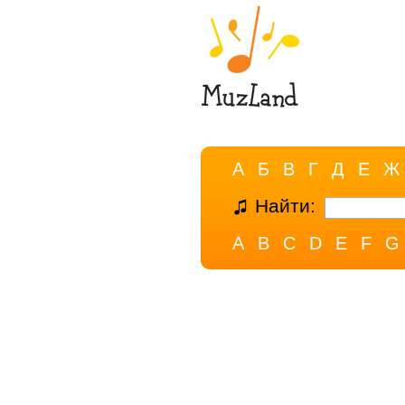
А
Б
В
Г
Д
Е
Ж
Найти:
A
B
C
D
E
F
G