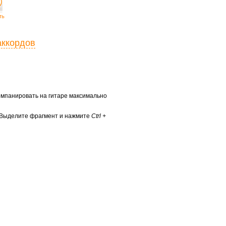
ть
аккордов
ккомпанировать на гитаре максимально
? Выделите фрагмент и нажмите
Ctrl +