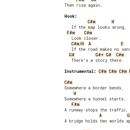
Then rise again.

Hook:
C#m
H
   If the map looks wrong,

F#m
C#m
   Look closer.

C#m/H
A
E
   If the road makes no sens
G#
G#+
G#
C#m
   There’s a story there.

Instrumental:
C#m
C#m
C#m
C#m
Somewhere a border bends,

H
Somewhere a tunnel starts.

F#m
A runway stops the traffic,

A
G
A bridge holds two worlds ap