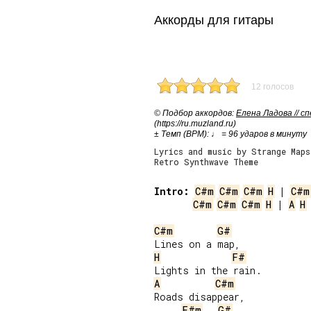
Аккорды для гитары
12 голосов
© Подбор аккордов:
Елена Ладова // с
(https://ru.muzland.ru)
± Темп (BPM): ♩ = 96 ударов в минуту
Lyrics and music by Strange Maps
Retro Synthwave Theme
Intro:
C#m
C#m
C#m
H
 | 
C#m
C#m
C#m
C#m
H
 | 
A
H
C#m
G#
H
F#
A
C#m
Roads disappear,

F#m
G#