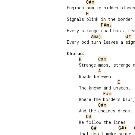
C#m
Engines hum in hidden places
H
Signals blink in the border 
F#m
7
Every strange road has a rea
Amaj
G#
Every odd turn leaves a sign
Chorus:
H
C#m
     Strange maps, strange m
A
     Roads between

E
     The known and unseen.

F#m
     Where the borders blur,

C#m
     And the engines dream,

D#
     We follow the lines

G#
G#+
     That don’t make sense a