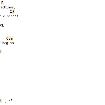
E
achines,

G#
le scenes.

g,

C#m
 begins.

H
H