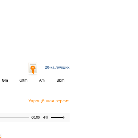
20-ка лучших
Gm
G#m
Am
Bbm
Упрощённая версия
00:00