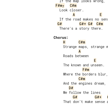
   If the map looks wrong,

F#m
C#m
7
   Look closer.

A
E
   If the road makes no sens
G#
G#+
G#
C#m
   There’s a story there.

Chorus:
H
C#m
     Strange maps, strange m
A
     Roads between

E
     The known and unseen.

F#m
     Where the borders blur,

C#m
     And the engines dream,

D#
     We follow the lines

G#
G#+
     That don’t make sense a