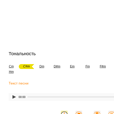
Тональность
Cm
C#m
Dm
D#m
Em
Fm
F#m
Hm
Текст песни
00:00