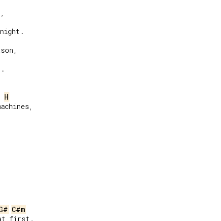
,

night.

son,

.

H
achines,

G#
C#m
t first.
