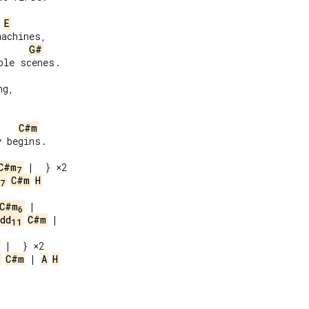
E
achines,

G#
le scenes.

g,

C#m
 begins.

C#m
7
C#m
H
7
C#m
6
dd
C#m
 |

11
C#m
 | 
A
H