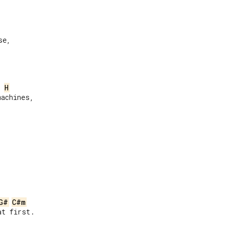
e,

H
achines,

G#
C#m
t first.
