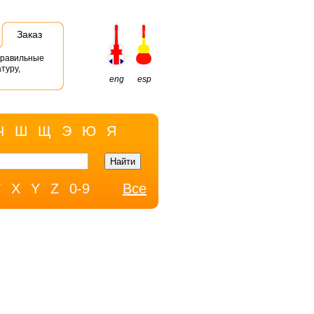
Заказ
правильные
туру,
eng
esp
Ч
Ш
Щ
Э
Ю
Я
W
X
Y
Z
0-9
Все