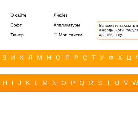
О сайте
Ликбез
Софт
Аппликатуры
Вы можете заказать 
аккорды, ноты, табула
Тюнер
♡ Мои списки
аранжировку.
З
И
К
Л
М
Н
О
П
Р
С
Т
У
Ф
Х
Ц
H
I
J
K
L
M
N
O
P
Q
R
S
T
U
V