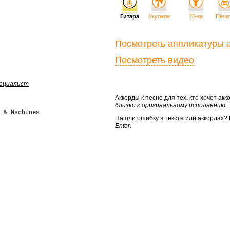
Гитара
Укулеле
20-ка
Печа
Посмотреть аппликатуры 
Посмотреть видео
пециалист
Аккорды к песне для тех, кто хочет а
близко к оригинальному исполнению
.
 & Machines
Нашли ошибку в тексте или аккордах
Enter
.