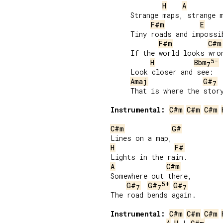
H
A
     Strange maps, strange m
F#m
E
     Tiny roads and impossib
F#m
C#m
     If the world looks wron
5-
H
Bbm
7
     Look closer and see:

Amaj
G#
7
     That is where the story
Instrumental:
C#m
C#m
C#m
C#m
G#
H
F#
A
C#m
Somewhere out there,

5+
G#
G#
G#
7
7
7
The road bends again.

Instrumental:
C#m
C#m
C#m