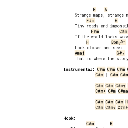
H
A
     Strange maps, strange m
F#m
E
     Tiny roads and impossib
F#m
C#m
     If the world looks wron
5-
H
Bbm
7
     Look closer and see:

Amaj
G#
7
     That is where the story
Instrumental:
C#m
C#m
C#m
C#m
 | 
C#m
C#m
C#m
C#m
C#m
7
C#m+
C#m
C#ma
C#m
C#m
C#m
H
C#m
C#m
C#m+
7
Hook:
C#m
H