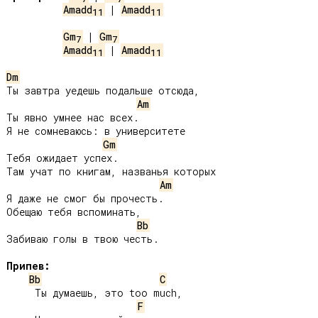
Amadd
 | 
Amadd
11
11
Gm
 | 
Gm
7
7
Amadd
 | 
Amadd
11
11
Dm
Ты завтра уедешь подальше отсюда,

Am
Ты явно умнее нас всех.

Я не сомневаюсь: в университете

Gm
Тебя ожидает успех.

Там учат по книгам, названья которых

Am
Я даже не смог бы прочесть.

Обещаю тебя вспоминать,

Bb
Забиваю голы в твою честь.

Припев:
Bb
C
     Ты думаешь, это too much,

F