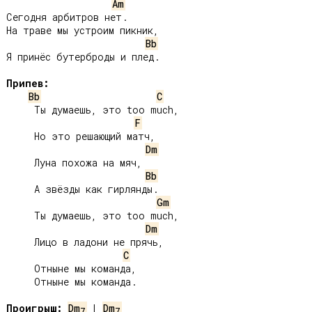
Am
Сегодня арбитров нет.

На траве мы устроим пикник,

Bb
Я принёс бутерброды и плед.

Припев:
Bb
C
     Ты думаешь, это too much,

F
     Но это решающий матч,

Dm
     Луна похожа на мяч,

Bb
     А звёзды как гирлянды.

Gm
     Ты думаешь, это too much,

Dm
     Лицо в ладони не прячь,

C
     Отныне мы команда,

     Отныне мы команда.

Проигрыш:
Dm
 | 
Dm
7
7