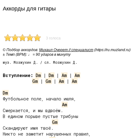
Аккорды для гитары
3 голоса
© Подбор аккордов:
Михаил Очерет // специалист
(https://ru.muzland.ru)
± Темп (BPM): ♩ = 90 ударов в минуту
муз. Мозжухин Д. / сл. Мозжухин Д.
Вступление:
Dm
 | 
Dm
 | 
Am
 | 
Am
Gm
 | 
Gm
 | 
Am
 | 
Am
Dm
Футбольное поле, начало июля,

Am
Смеркается, и мы вдвоём.

В едином порыве пустые трибуны

Gm
Скандируют имя твоё.

Никто не заметит нарушенных правил,
