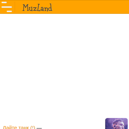
Дайте танк (!)
—