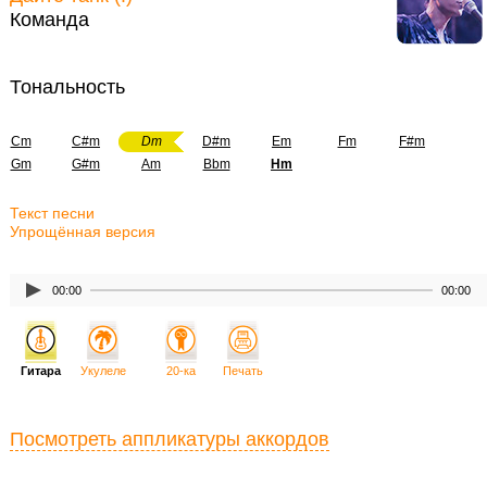
Команда
Тональность
Cm
C#m
Dm
D#m
Em
Fm
F#m
Gm
G#m
Am
Bbm
Hm
Текст песни
Упрощённая версия
00:00
00:00
Гитара
Укулеле
20-ка
Печать
Посмотреть аппликатуры аккордов