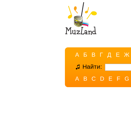
А
Б
В
Г
Д
Е
Ж
Найти:
A
B
C
D
E
F
G