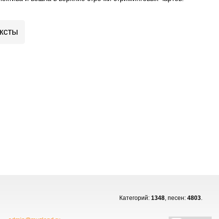
ксты
Категорий:
1348
, песен:
4803
.