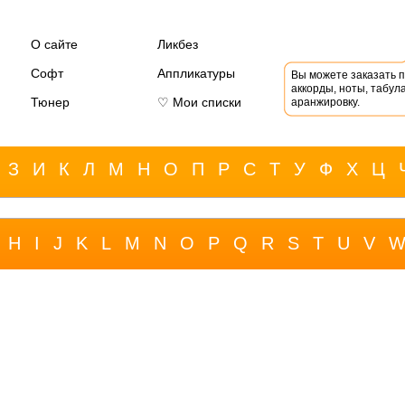
О сайте
Ликбез
Софт
Аппликатуры
Вы можете заказать 
аккорды, ноты, табула
Тюнер
♡ Мои списки
аранжировку.
З
И
К
Л
М
Н
О
П
Р
С
Т
У
Ф
Х
Ц
H
I
J
K
L
M
N
O
P
Q
R
S
T
U
V