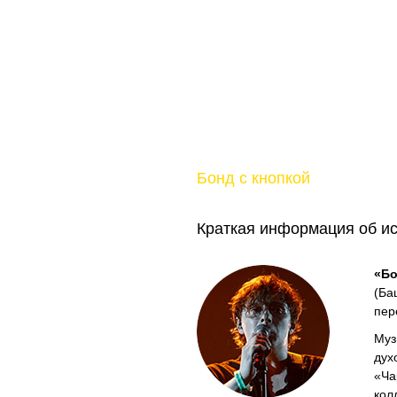
Бонд с кнопкой
Краткая информация об и
«Бо
(Ба
пер
Муз
дух
«Ча
кол