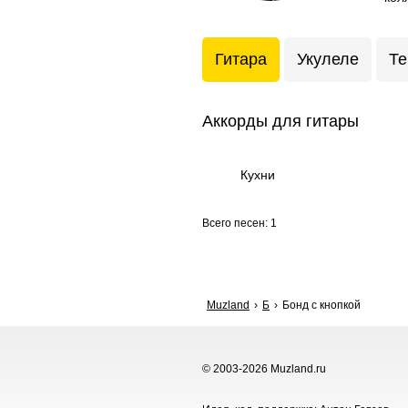
Гитара
Укулеле
Те
Аккорды для гитары
Кухни
Всего песен: 1
Muzland
Б
Бонд с кнопкой
© 2003-2026 Muzland.ru