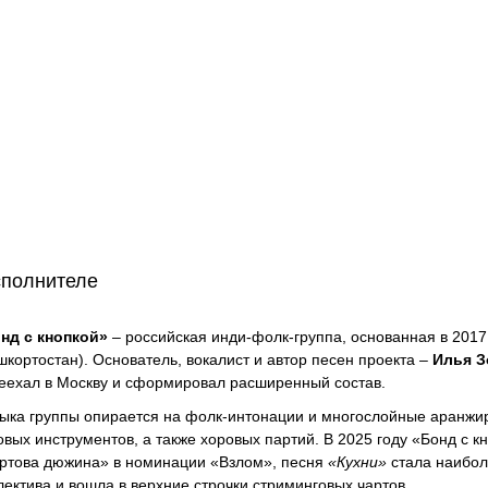
сполнителе
нд с кнопкой»
– российская инди-фолк-группа, основанная в 2017
шкортостан). Основатель, вокалист и автор песен проекта –
Илья З
еехал в Москву и сформировал расширенный состав.
ыка группы опирается на фолк-интонации и многослойные аранжир
овых инструментов, а также хоровых партий. В 2025 году «Бонд с 
ртова дюжина» в номинации «Взлом», песня
«Кухни»
стала наибол
лектива и вошла в верхние строчки стриминговых чартов.