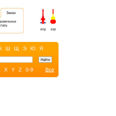
Заказ
правильные
туру,
eng
esp
Ч
Ш
Щ
Э
Ю
Я
W
X
Y
Z
0-9
Все