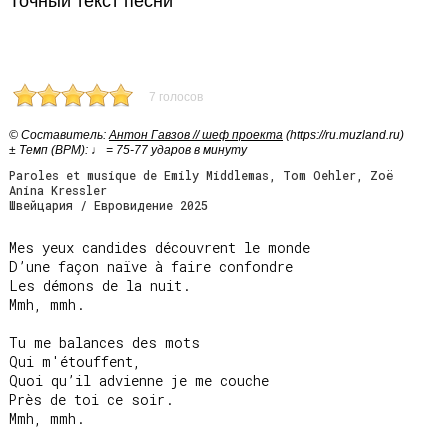
Точный текст песни
7 голосов
© Cоставитель:
Антон Гавзов // шеф проекта
(https://ru.muzland.ru)
± Темп (BPM): ♩ = 75-77 ударов в минуту
Paroles et musique de Emily Middlemas, Tom Oehler, Zoë
Anina Kressler
Швейцария / Евровидение 2025
Mes yeux candides découvrent le monde

D’une façon naïve à faire confondre

Les démons de la nuit.

Mmh, mmh.

Tu me balances des mots

Qui m'étouffent,

Quoi qu’il advienne je me couche

Près de toi ce soir.

Mmh, mmh.
