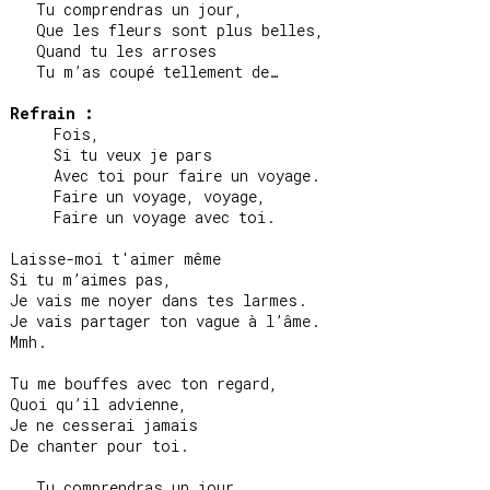
   Tu comprendras un jour,

   Que les fleurs sont plus belles,

   Quand tu les arroses

   Tu m’as coupé tellement de…

Refrain :
     Fois,

     Si tu veux je pars

     Avec toi pour faire un voyage.

     Faire un voyage, voyage,

     Faire un voyage avec toi.

Laisse-moi t'aimer même

Si tu m’aimes pas,

Je vais me noyer dans tes larmes.

Je vais partager ton vague à l’âme.

Mmh.

Tu me bouffes avec ton regard,

Quoi qu’il advienne,

Je ne cesserai jamais

De chanter pour toi.

   Tu comprendras un jour,
