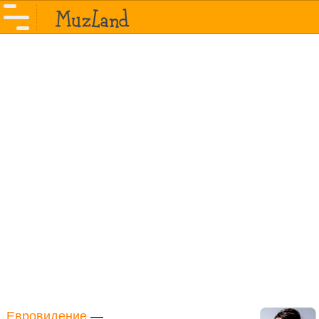
Евровидение
—