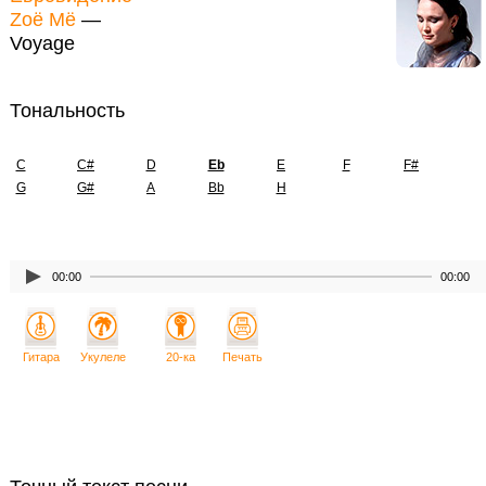
Zoë Më
—
Voyage
Тональность
C
C#
D
Eb
E
F
F#
G
G#
A
Bb
H
00:00
00:00
Гитара
Укулеле
20-ка
Печать